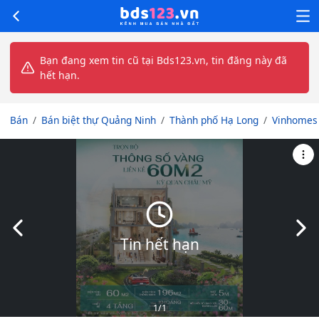
Bạn đang xem tin cũ tại Bds123.vn, tin đăng này đã
hết hạn.
Bán
Bán biệt thự Quảng Ninh
Thành phố Hạ Long
Vinhomes 
Slide trước
Slid
Tin hết hạn
1
/1