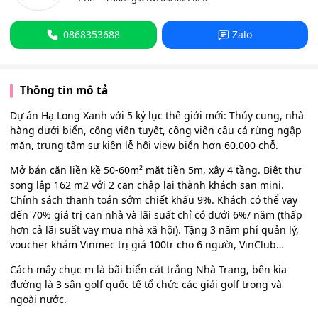
0868353688
Zalo
Thông tin mô tả
Dự án Hạ Long Xanh với 5 kỷ lục thế giới mới: Thủy cung, nhà
hàng dưới biển, công viên tuyết, công viên câu cá rừng ngập
mặn, trung tâm sự kiện lễ hội view biển hơn 60.000 chỗ.
Mở bán căn liền kề 50-60m² mặt tiền 5m, xây 4 tầng. Biệt thự
song lập 162 m2 với 2 căn chập lại thành khách sạn mini.
Chính sách thanh toán sớm chiết khấu 9%. Khách có thể vay
đến 70% giá trị căn nhà và lãi suất chỉ có dưới 6%/ năm (thấp
hơn cả lãi suất vay mua nhà xã hội). Tặng 3 năm phí quản lý,
voucher khám Vinmec trị giá 100tr cho 6 người, VinClub…
Cách mấy chục m là bãi biển cát trắng Nhà Trang, bên kia
đường là 3 sân golf quốc tế tổ chức các giải golf trong và
ngoài nước.