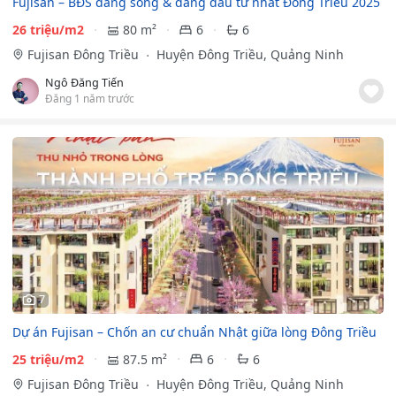
Fujisan – BĐS đáng sống & đáng đầu tư nhất Đông Triều 2025
26 triệu/m2
80 m²
6
6
Fujisan Đông Triều
Huyện Đông Triều, Quảng Ninh
Ngô Đăng Tiến
Đăng 1 năm trước
7
Dự án Fujisan – Chốn an cư chuẩn Nhật giữa lòng Đông Triều
25 triệu/m2
87.5 m²
6
6
Fujisan Đông Triều
Huyện Đông Triều, Quảng Ninh