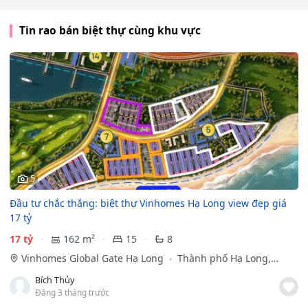
Tin rao bán biệt thự cùng khu vực
5
Đầu tư chắc thắng: biệt thự Vinhomes Hạ Long view đẹp giá
17 tỷ
17 tỷ
162 m²
15
8
Vinhomes Global Gate Hạ Long
Thành phố Hạ Long,
Quảng Ninh
Bích Thủy
Đăng 3 tháng trước