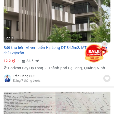
7
Biệt thự liền kề ven biển Hạ Long DT 84,5m2, MT 6,5m giá rẻ
chỉ 12tỷ/căn.
12.2 tỷ
84.5 m²
Horizon Bay Hạ Long
Thành phố Hạ Long, Quảng Ninh
Trần Đăng BĐS
Đăng 7 tháng trước