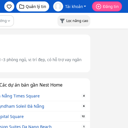
Quản lý tin
Tài khoản
Đăng tin
ớng
Lọc nâng cao
3 phòng ngủ, vị trí đẹp, có hỗ trợ vay ngân
Các dự án bán gần Nest Home
 Nẵng Times Square
4
ndham Soleil Đà Nẵng
6
pital Square
12
sion Suites Da Nang Beach
1