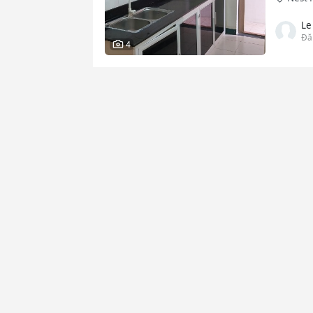
Le
Đă
4