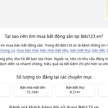
Tại sao nên tìm mua bất động sản tại Bds123.vn?
 tin mua bán bất động sản. Trong đó Bds123.vn là kênh thông tin n
chung cư
,
mua bán nhà
,
bán nhà mặt tiền
,
bán biệt thự
,
bán đất
,
ong phú, tha hồ để bạn lựa chọn. Ngoài ra, nếu có nhu cầu đăng ti
dịch diễn ra nhanh chóng, hiệu quả và tiết kiệm chi phí hơn so vớ
Số lượng tin đăng tại các chuyên mục
Bán nhà mặt tiền
Bán biệt thự
15.164+
8.514+
Đánh giá khách hàng khi sử dụng Bds123.vn