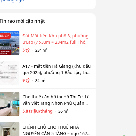
Tin rao mới cập nhật
Đất Mặt tiền Khu phố 3, phường
TIN VIP
B'Lao (7 x33m = 234m2 full Thổ
cư)
5 tỷ
234 m²
A17 - mặt tiền Hà Giang (Khu đấu
giá 2025), phường 1 Bảo Lộc, Lâm
Đồng
9 tỷ
84 m²
Cho thuê căn hộ tại Hồ Thị Tư, Lê
Văn Việt Tăng Nhơn Phú Quận
9(cũ) Thủ Đức giá 5,8tr diện tích
5.8 triệu/tháng
36 m²
36m2
CHÍNH CHỦ CHO THUÊ NHÀ
NGUYÊN CĂN 5 TẦNG – ngõ 167