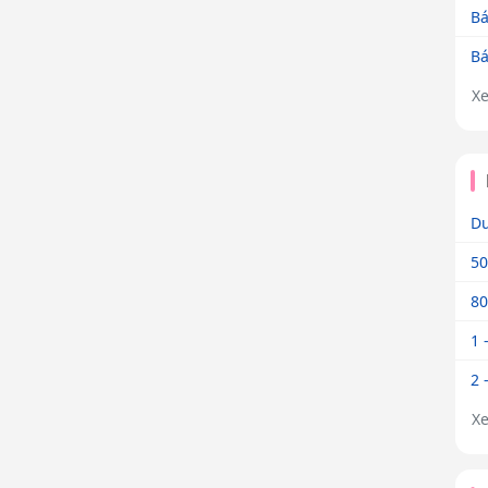
Bá
Bá
X
Dư
50
80
1 
2 
X