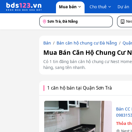
Mua bán
Cho thuê
Dự án
Sơn Trà, Đà Nẵng
Ne
Bán
Bán căn hộ chung cư Đà Nẵng
Quận
Mua Bán Căn Hộ Chung Cư Ne
Có 1 tin đăng bán căn hộ chung cư Nest Home:
hàng, sang tên nhanh.
1 căn hộ bán tại Quận Sơn Trà
Bán CC 
098315
Thỏa t
Nest