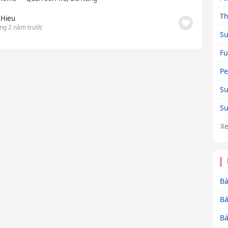
Th
 Hieu
ng 2 năm trước
Su
Fu
Pe
Su
Su
X
Bá
Bá
Bá