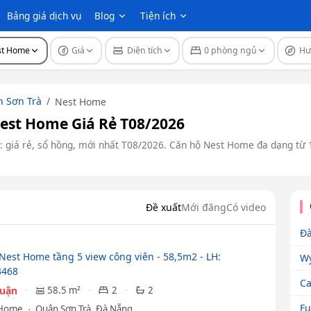
Bảng giá dịch vụ
Blog
Tiện ích
st Home
Giá
Diện tích
0 phòng ngủ
Hư
 Sơn Trà
Nest Home
st Home Giá Rẻ T08/2026
 giá rẻ, sổ hồng, mới nhất T08/2026. Căn hộ Nest Home đa dạng từ 1–
Đề xuất
Mới đăng
Có video
Đà
Nest Home tầng 5 view công viên - 58,5m2 - LH:
Wy
3468
Ca
huận
58.5 m²
2
2
Fu
 Home
Quận Sơn Trà, Đà Nẵng