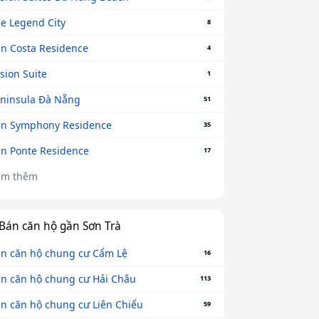
e Legend City
8
n Costa Residence
4
sion Suite
1
ninsula Đà Nẵng
51
n Symphony Residence
35
n Ponte Residence
17
em thêm
Bán căn hộ gần Sơn Trà
n căn hộ chung cư Cẩm Lệ
16
n căn hộ chung cư Hải Châu
113
n căn hộ chung cư Liên Chiểu
59