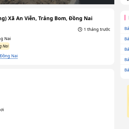
ng) Xã An Viễn, Trảng Bom, Đồng Nai
Bá
1 tháng trước
ng Nai
Bá
g Nai
Bá
 Đồng Nai
Bá
Bá
ơi