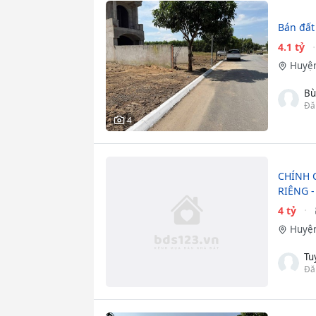
Bán đất
4.1 tỷ
Huyện
Bù
Đă
4
CHÍNH 
RIÊNG -
4 tỷ
Huyện
Tu
Đă