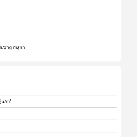
g lượng mạnh
iệu/m²