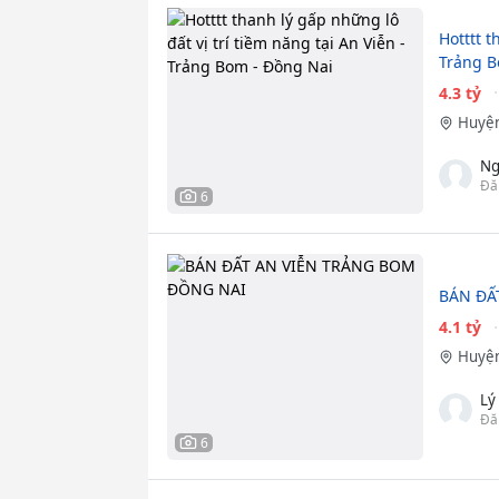
Hotttt t
Trảng B
4.3 tỷ
Huyện
Ng
Đă
6
BÁN ĐẤ
4.1 tỷ
Huyện
Lý
Đă
6