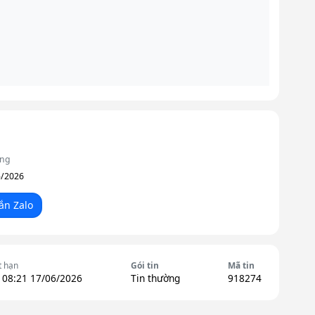
ộng
5/2026
ắn Zalo
t hạn
Gói tin
Mã tin
 08:21 17/06/2026
Tin thường
918274