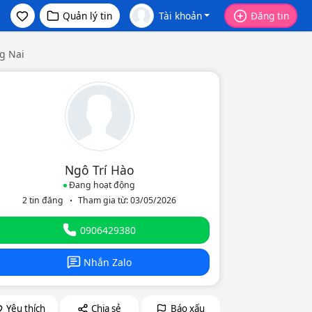
Quản lý tin
Tài khoản
Đăng tin
g Nai
Ngô Trí Hào
Đang hoạt động
2 tin đăng
Tham gia từ: 03/05/2026
0906429380
Nhắn Zalo
Yêu thích
Chia sẻ
Báo xấu