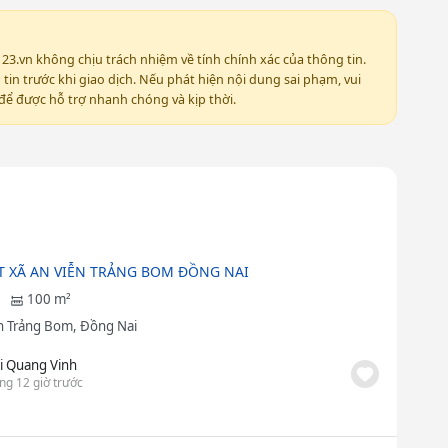
123.vn không chịu trách nhiệm về tính chính xác của thông tin.
in trước khi giao dịch. Nếu phát hiện nội dung sai phạm, vui
ể được hỗ trợ nhanh chóng và kịp thời.
T XÃ AN VIỄN TRẢNG BOM ĐỒNG NAI
100 m²
 Trảng Bom, Đồng Nai
i Quang Vinh
ng 12 giờ trước