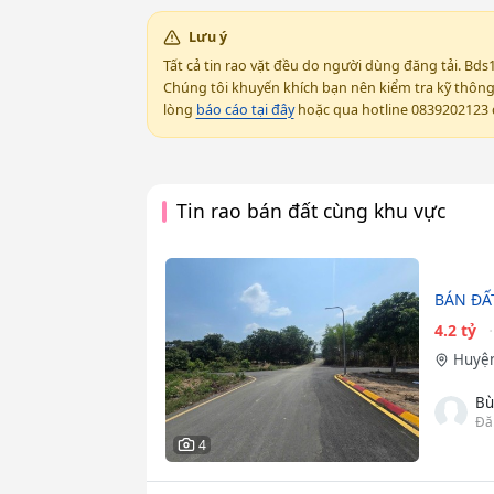
Lưu ý
Tất cả tin rao vặt đều do người dùng đăng tải. Bds
Chúng tôi khuyến khích bạn nên kiểm tra kỹ thông t
lòng
báo cáo tại đây
hoặc qua hotline 0839202123 đ
Tin rao bán đất cùng khu vực
BÁN ĐẤ
4.2 tỷ
Huyện
Bù
Đă
4