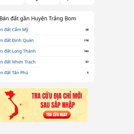
Bán đất gần Huyện Trảng Bom
n đất Cẩm Mỹ
28
n đất Định Quán
118
n đất Long Thành
163
n đất Nhơn Trạch
57
n đất Tân Phú
5