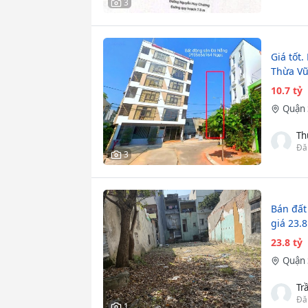
3
Giá tốt
Thừa Vũ 
10.7 tỷ
Quận 
Th
Đă
3
Bán đấ
giá 23.8
23.8 tỷ
Quận 
Tr
Đă
1