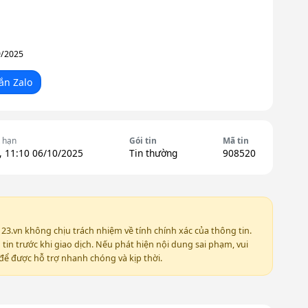
9/2025
ắn Zalo
 hạn
Gói tin
Mã tin
, 11:10 06/10/2025
Tin thường
908520
123.vn không chịu trách nhiệm về tính chính xác của thông tin.
in trước khi giao dịch. Nếu phát hiện nội dung sai phạm, vui
ể được hỗ trợ nhanh chóng và kịp thời.