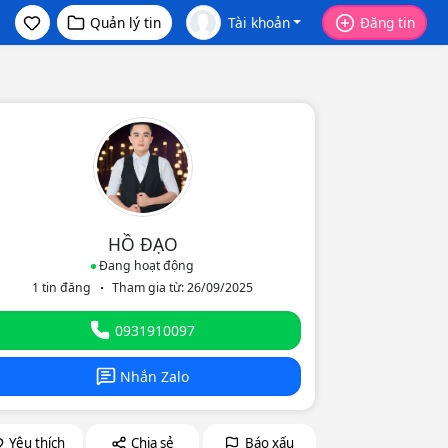
Quản lý tin
Tài khoản
Đăng tin
HỒ ĐẠO
Đang hoạt động
1 tin đăng
Tham gia từ: 26/09/2025
eo
0931910097
Nhắn Zalo
Yêu thích
Chia sẻ
Báo xấu