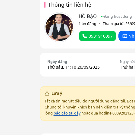
Thông tin liên hệ
HỒ ĐẠO
Đang hoạt động
1 tin đăng
Tham gia từ: 26/0
0931910097
Nh
Ngày đăng
Ngày hết
Thứ sáu, 11:10 26/09/2025
Thứ hai
Lưu ý
Tất cả tin rao vặt đều do người dùng đăng tải. Bds
Chúng tôi khuyến khích bạn nên kiểm tra kỹ thông t
lòng
báo cáo tại đây
hoặc qua hotline 0839202123 đ