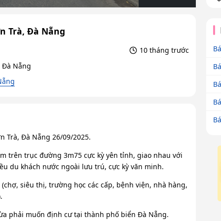
n Trà, Đà Nẵng
Bá
10 tháng trước
, Đà Nẵng
Bá
 Nẵng
Bá
Bá
Bá
n Trà, Đà Nẵng 26/09/2025.
 nằm trên trục đường 3m75 cực kỳ yên tỉnh, giao nhau với
ều du khách nước ngoài lưu trú, cực kỳ văn minh.
chợ, siêu thị, trường học các cấp, bệnh viện, nhà hàng,
.
vừa phải muốn định cư tại thành phố biển Đà Nẵng.