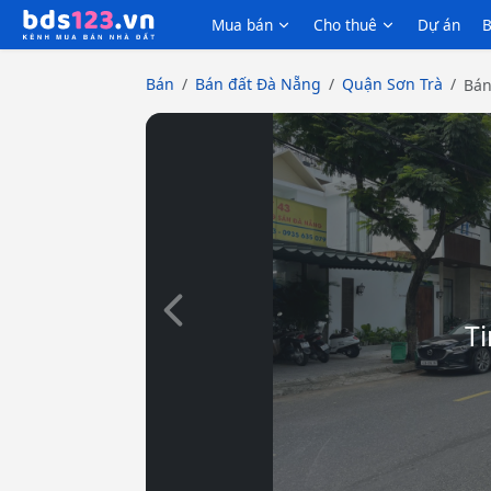
Mua bán
Cho thuê
Dự án
B
Bán
Bán đất Đà Nẵng
Quận Sơn Trà
Bán
Slide trước
Ti