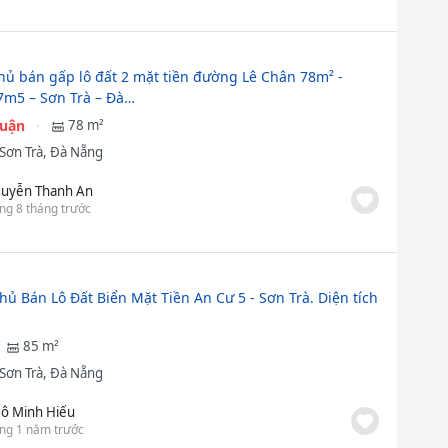
hủ bán gấp lô đất 2 mặt tiền đường Lê Chân 78m² -
m5 – Sơn Trà – Đà…
huận
78 m²
Sơn Trà, Đà Nẵng
uyễn Thanh An
ng 8 tháng trước
hủ Bán Lô Đất Biển Mặt Tiền An Cư 5 - Sơn Trà. Diện tích
85 m²
Sơn Trà, Đà Nẵng
ô Minh Hiếu
ng 1 năm trước