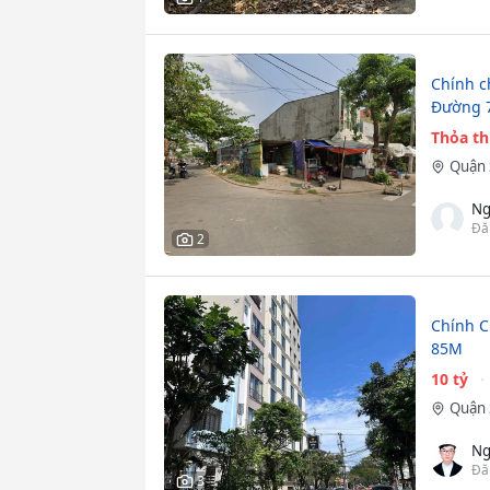
Chính c
Đường 7
Thỏa t
Quận 
Ng
Đă
2
Chính C
85M
10 tỷ
Quận 
Ng
Đă
3