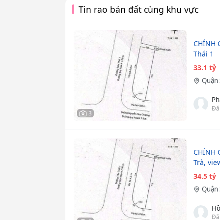
Tin rao bán đất cùng khu vực
CHÍNH 
Thái 1
33.1 tỷ
Quận 
Ph
Đă
3
CHÍNH C
Trà, vie
34.5 tỷ
Quận 
Hồ
Đă