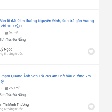
. Bán lô đất 94m đường Nguyễn Đình, Sơn trà gần Vương
chỉ 10.7 tỷ,TL
94 m²
Sơn Trà, Đà Nẵng
uý Ngọc
ng 6 tháng trước
t Phạm Quang Ảnh Sơn Trà 269.4m2 nở hậu đường 7m
 tỷ
269 m²
Sơn Trà, Đà Nẵng
ần Thị Minh Thương
ng 6 tháng trước