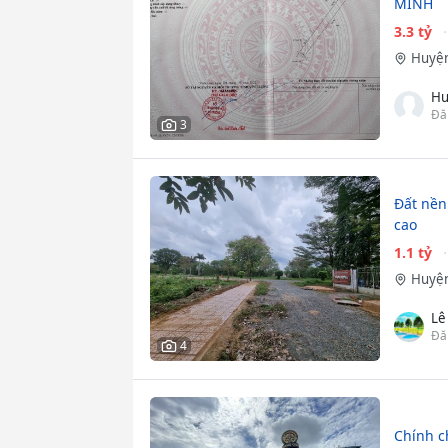
MINH
3.3 tỷ
Huyện
Hu
Đă
3
Đất nền
cao
1.1 tỷ
Huyện
Lê
Đă
4
Chính c