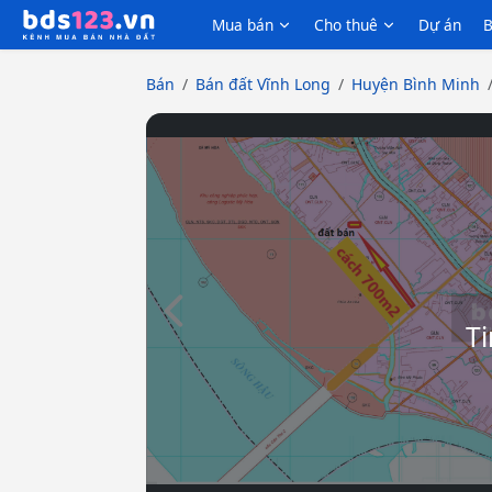
Mua bán
Cho thuê
Dự án
B
Bán
Bán đất Vĩnh Long
Huyện Bình Minh
Slide trước
Ti