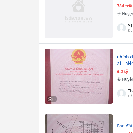
784 tri
Huyện
Vạ
Đă
Chính c
Xã Thiệ
6.2 tỷ
Huyện
Th
Đă
3
Bán đất