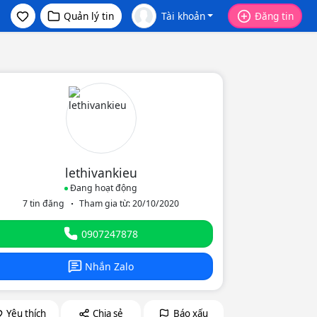
Quản lý tin
Tài khoản
Đăng tin
lethivankieu
Đang hoạt động
7 tin đăng
Tham gia từ: 20/10/2020
eo
0907247878
Nhắn Zalo
Yêu thích
Chia sẻ
Báo xấu