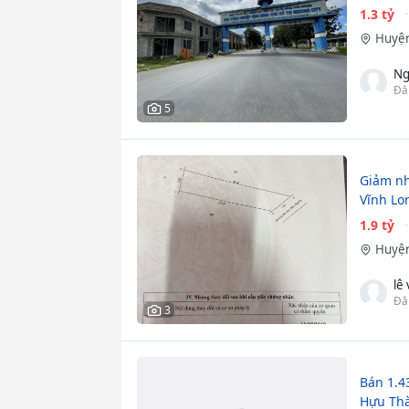
1.3 tỷ
Huyện
Ng
Đă
5
Giảm nh
Vĩnh Lo
1.9 tỷ
Huyện
lê
Đă
3
Bán 1.43
Hựu Thà