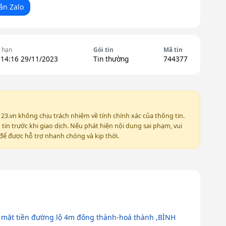
ắn Zalo
 hạn
Gói tin
Mã tin
 14:16 29/11/2023
Tin thường
744377
123.vn không chịu trách nhiệm về tính chính xác của thông tin.
in trước khi giao dịch. Nếu phát hiện nội dung sai phạm, vui
ể được hỗ trợ nhanh chóng và kịp thời.
 mặt tiền đường lộ 4m đông thành-hoá thành ,BÌNH