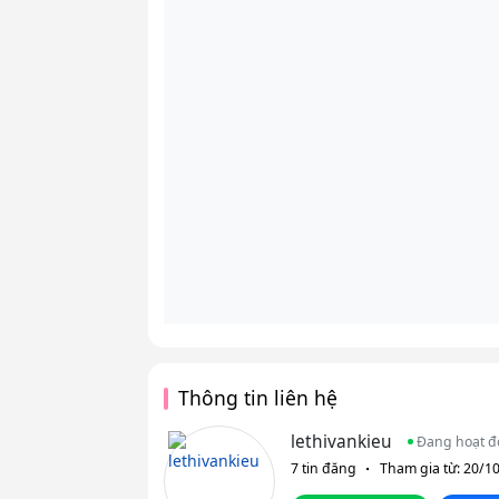
Thông tin liên hệ
lethivankieu
Đang hoạt 
7 tin đăng
Tham gia từ: 20/1