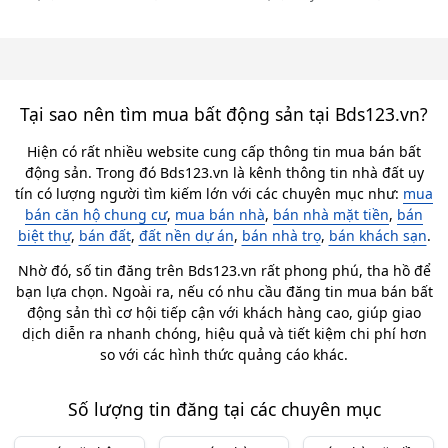
Tại sao nên tìm mua bất động sản tại Bds123.vn?
Hiện có rất nhiều website cung cấp thông tin mua bán bất
động sản. Trong đó Bds123.vn là kênh thông tin nhà đất uy
tín có lượng người tìm kiếm lớn với các chuyên mục như:
mua
bán căn hộ chung cư
,
mua bán nhà
,
bán nhà mặt tiền
,
bán
biệt thự
,
bán đất
,
đất nền dự án
,
bán nhà trọ
,
bán khách sạn
.
Nhờ đó, số tin đăng trên Bds123.vn rất phong phú, tha hồ để
bạn lựa chọn. Ngoài ra, nếu có nhu cầu đăng tin mua bán bất
động sản thì cơ hội tiếp cận với khách hàng cao, giúp giao
dịch diễn ra nhanh chóng, hiệu quả và tiết kiệm chi phí hơn
so với các hình thức quảng cáo khác.
Số lượng tin đăng tại các chuyên mục