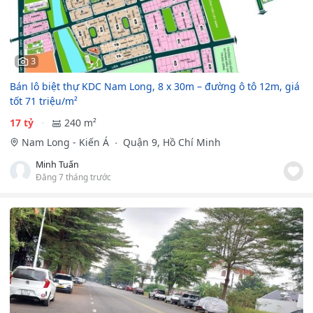
3
Bán lô biệt thự KDC Nam Long, 8 x 30m – đường ô tô 12m, giá
tốt 71 triệu/m²
17 tỷ
240 m²
Nam Long - Kiến Á
Quận 9, Hồ Chí Minh
Minh Tuấn
Đăng 7 tháng trước