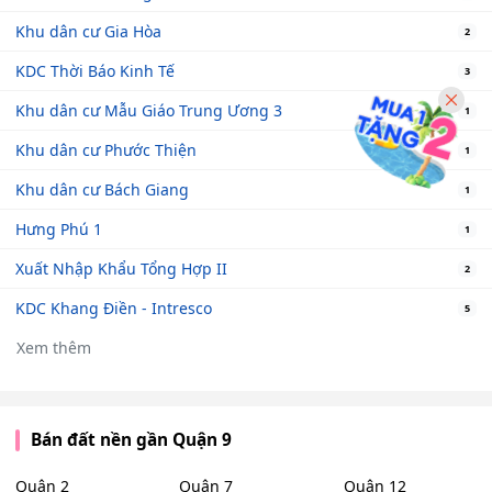
Khu dân cư Gia Hòa
2
KDC Thời Báo Kinh Tế
3
Khu dân cư Mẫu Giáo Trung Ương 3
1
Khu dân cư Phước Thiện
1
Khu dân cư Bách Giang
1
Hưng Phú 1
1
Xuất Nhập Khẩu Tổng Hợp II
2
KDC Khang Điền - Intresco
5
Xem thêm
Bán đất nền gần Quận 9
Quận 2
Quận 7
Quận 12