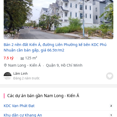
3
Bán 2 nền đất Kiến Á, đường Liên Phường kế bên KDC Phú
Nhuận cần bán gấp, giá 66.5tr/m2
7.5 tỷ
125 m²
Nam Long - Kiến Á
Quận 9, Hồ Chí Minh
Lâm Linh
Đăng 2 năm trước
Các dự án bán gần Nam Long - Kiến Á
KDC Vạn Phát Đạt
2
Khu dân cư Khang An
1