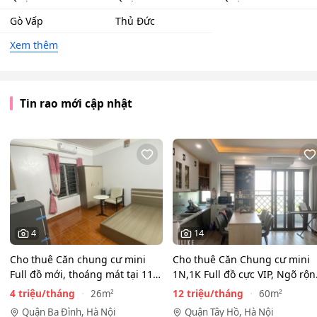
Gò Vấp
Thủ Đức
Xem thêm
Tin rao mới cập nhật
4
14
Cho thuê Căn chung cư mini
Cho thuê Căn Chung cư mini
Full đồ mới, thoáng mát tại 116
1N,1K Full đồ cực VIP, Ngõ rộ
Phan Kế Bính, Ba…
View toàn mặt hồ…
4 triệu/tháng
12 triệu/tháng
26m²
60m²
Quận Ba Đình, Hà Nội
Quận Tây Hồ, Hà Nội