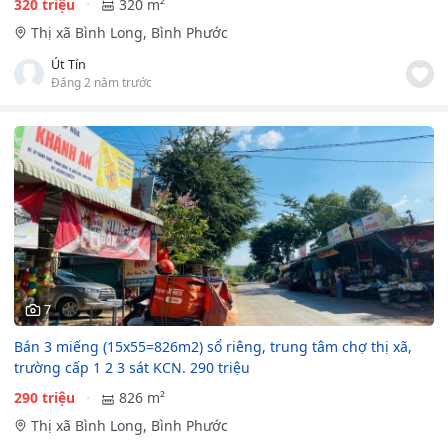
320 triệu
320 m²
Thị xã Bình Long, Bình Phước
Út Tín
Đăng 2 năm trước
7
Bán 3 miếng (15x55=826m2) sổ riêng, trung tâm chợ thị xã,
trường cấp 1 2 3 sát KCN. 290 triệu
290 triệu
826 m²
Thị xã Bình Long, Bình Phước