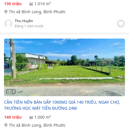
130 triệu
1.014 m²
Thị xã Bình Long, Bình Phước
Thu Huyền
Đăng 1 năm trước
8
CẦN TIỀN NÊN BÁN GẤP 1000M2 GIÁ 140 TRIỆU, NGAY CHỢ,
TRƯỜNG HỌC MẶT TIỀN ĐƯỜNG 24M
140 triệu
1.000 m²
Thị xã Bình Long, Bình Phước