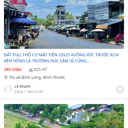
6
ĐẤT FULL THỔ CƯ MẶT TIỀN 25x25 VUÔNG VỨC TRƯỚC KCN
BÊN HÔNG LÀ TRƯỜNG HỌC LÀM GÌ CỦNG…
265 triệu
625 m²
Thị xã Bình Long, Bình Phước
Lê Khánh
Đăng 1 năm trước