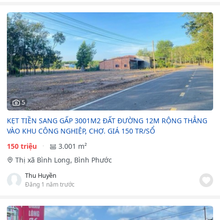
5
KẸT TIỀN SANG GẤP 3001M2 ĐẤT ĐƯỜNG 12M RỘNG THẲNG
VÀO KHU CÔNG NGHIỆP, CHỢ. GIÁ 150 TR/SỔ
150 triệu
3.001 m²
Thị xã Bình Long, Bình Phước
Thu Huyền
Đăng 1 năm trước