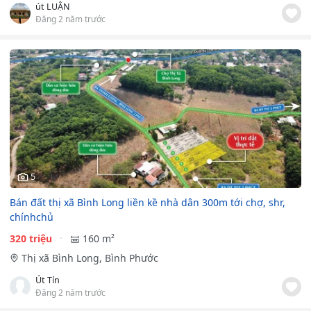
út LUẬN
Đăng 2 năm trước
5
Bán đất thị xã Bình Long liền kề nhà dân 300m tới chợ, shr,
chínhchủ
320 triệu
160 m²
Thị xã Bình Long, Bình Phước
Út Tín
Đăng 2 năm trước