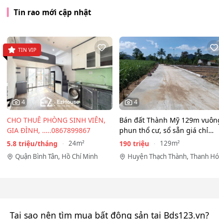
Tin rao mới cập nhật
TIN VIP
4
4
CHO THUÊ PHÒNG SINH VIÊN,
Bán đất Thành Mỹ 129m vuôn
GIA ĐÌNH, …..0867899867
phun thổ cư, sổ sẵn giá chỉ
190tr bao sổ
5.8 triệu/tháng
190 triệu
24m²
129m²
Quận Bình Tân, Hồ Chí Minh
Huyện Thạch Thành, Thanh Hó
Tại sao nên tìm mua bất động sản tại Bds123.vn?