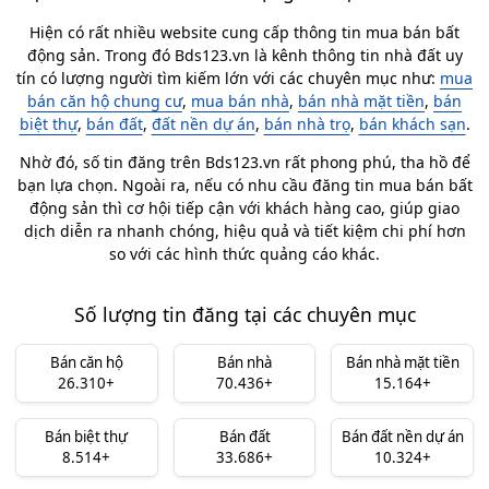
Hiện có rất nhiều website cung cấp thông tin mua bán bất
động sản. Trong đó Bds123.vn là kênh thông tin nhà đất uy
tín có lượng người tìm kiếm lớn với các chuyên mục như:
mua
bán căn hộ chung cư
,
mua bán nhà
,
bán nhà mặt tiền
,
bán
biệt thự
,
bán đất
,
đất nền dự án
,
bán nhà trọ
,
bán khách sạn
.
Nhờ đó, số tin đăng trên Bds123.vn rất phong phú, tha hồ để
bạn lựa chọn. Ngoài ra, nếu có nhu cầu đăng tin mua bán bất
động sản thì cơ hội tiếp cận với khách hàng cao, giúp giao
dịch diễn ra nhanh chóng, hiệu quả và tiết kiệm chi phí hơn
so với các hình thức quảng cáo khác.
Số lượng tin đăng tại các chuyên mục
Bán căn hộ
Bán nhà
Bán nhà mặt tiền
26.310+
70.436+
15.164+
Bán biệt thự
Bán đất
Bán đất nền dự án
8.514+
33.686+
10.324+