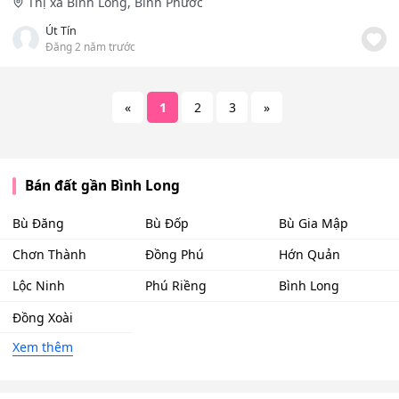
Thị xã Bình Long, Bình Phước
Út Tín
Đăng 2 năm trước
«
1
2
3
»
Bán đất gần Bình Long
Bù Đăng
Bù Đốp
Bù Gia Mập
Chơn Thành
Đồng Phú
Hớn Quản
Lộc Ninh
Phú Riềng
Bình Long
Đồng Xoài
Xem thêm