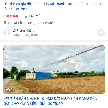
Đất thổ cư gia đình bán gấp tại Thanh Lương – Bình Long, giá
tốt 16–18tr/m2
890 triệu
149 m²
Thị xã Bình Long, Bình Phước
Lê Phạm Nhật Hoàng
Đăng 7 tháng trước
7
KẸT TIỀN BÁN NHANH 1014M2 ĐẤT NGAY KCN ĐÔNG DÂN,
GẦN CHỢ XÂY Ở LIỀN. GIÁ 130 TR/SỔ