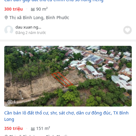
300 triệu
90 m²
Thị xã Bình Long, Bình Phước
dau xuan nguyen
Đăng 2 năm trước
4
Cần bán lô đất thổ cư, shr, sát chợ, dân cư đông đúc, TX Bình
Long
350 triệu
151 m²