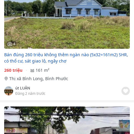
4
Bán đúng 260 triệu không thêm ngàn nào (5x32=161m2) SHR,
có thổ cư, sát giao lộ, ngây chợ
260 triệu
161 m²
Thị xã Bình Long, Bình Phước
út LUẬN
Đăng 2 năm trước