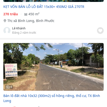
KẸT VỐN BÁN LỖ LÔ ĐẤT 15x30= 450M2 GIÁ 270TR
270 triệu
450 m²
Thị xã Bình Long, Bình Phước
Lê Khánh
Đăng 2 năm trước
6
Bán lô đất nhà 10x32 (300m2) sổ hồng riêng, thổ cư, TX Bình
Long