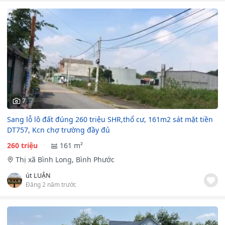
7
Sang lỗ lô đất đúng 260 triệu SHR,thổ cư, 161m2 sát mặt tiền
DT757, Kcn chợ trường đầy đủ
260 triệu
161 m²
Thị xã Bình Long, Bình Phước
út LUẬN
Đăng 2 năm trước