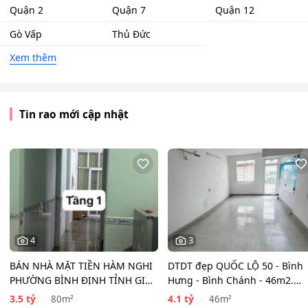
Quận 2
Quận 7
Quận 12
Gò Vấp
Thủ Đức
Xem thêm
Tin rao mới cập nhật
4
3
BÁN NHÀ MẶT TIỀN HÀM NGHI
DTDT đẹp QUỐC LỘ 50 - Bình
PHƯỜNG BÌNH ĐỊNH TỈNH GIA
Hưng - Bình Chánh - 46m2.
LAI (MỚI )
Nhỉnh 4T.y. HXH
3.5 tỷ
4.1 tỷ
80m²
46m²