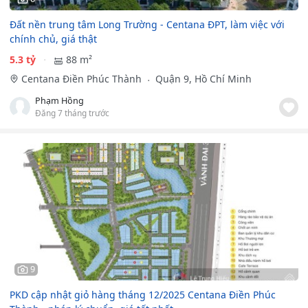
Đất nền trung tâm Long Trường - Centana ĐPT, làm việc với
chính chủ, giá thật
5.3 tỷ
88 m²
Centana Điền Phúc Thành
Quận 9, Hồ Chí Minh
Phạm Hồng
Đăng 7 tháng trước
9
PKD cập nhật giỏ hàng tháng 12/2025 Centana Điền Phúc