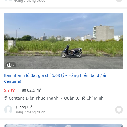
Đăng 7 tháng trước
7
Bán nhanh lô đất giá chỉ 5,68 tỷ – Hàng hiếm tại dự án
Centana!
5.7 tỷ
82.5 m²
Centana Điền Phúc Thành
Quận 9, Hồ Chí Minh
Quang Hiếu
Đăng 7 tháng trước