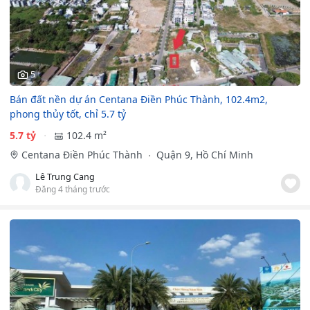
5
Bán đất nền dự án Centana Điền Phúc Thành, 102.4m2,
phong thủy tốt, chỉ 5.7 tỷ
5.7 tỷ
102.4 m²
Centana Điền Phúc Thành
Quận 9, Hồ Chí Minh
Lê Trung Cang
Đăng 4 tháng trước