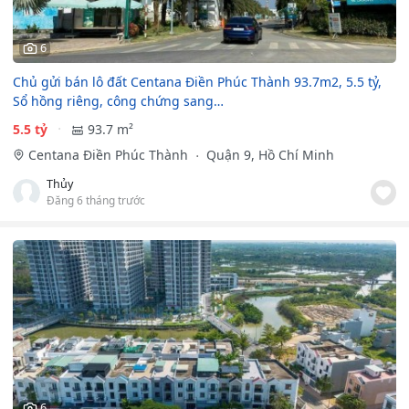
6
Chủ gửi bán lô đất Centana Điền Phúc Thành 93.7m2, 5.5 tỷ,
Sổ hồng riêng, công chứng sang…
5.5 tỷ
93.7 m²
Centana Điền Phúc Thành
Quận 9, Hồ Chí Minh
Thủy
Đăng 6 tháng trước
6