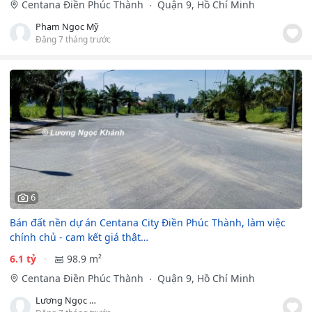
Centana Điền Phúc Thành
Quận 9, Hồ Chí Minh
Phạm Ngọc Mỹ
Đăng 7 tháng trước
6
Bán đất nền dự án Centana City Điền Phúc Thành, làm việc
chính chủ - cam kết giá thật…
6.1 tỷ
98.9 m²
Centana Điền Phúc Thành
Quận 9, Hồ Chí Minh
Lương Ngọc Khánh