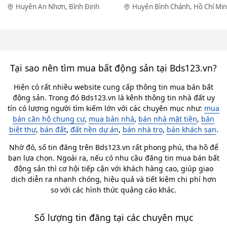
Huyện An Nhơn, Bình Định
Huyện Bình Chánh, Hồ Chí Mi
Tại sao nên tìm mua bất động sản tại Bds123.vn?
Hiện có rất nhiều website cung cấp thông tin mua bán bất
động sản. Trong đó Bds123.vn là kênh thông tin nhà đất uy
tín có lượng người tìm kiếm lớn với các chuyên mục như:
mua
bán căn hộ chung cư
,
mua bán nhà
,
bán nhà mặt tiền
,
bán
biệt thự
,
bán đất
,
đất nền dự án
,
bán nhà trọ
,
bán khách sạn
.
Nhờ đó, số tin đăng trên Bds123.vn rất phong phú, tha hồ để
bạn lựa chọn. Ngoài ra, nếu có nhu cầu đăng tin mua bán bất
động sản thì cơ hội tiếp cận với khách hàng cao, giúp giao
dịch diễn ra nhanh chóng, hiệu quả và tiết kiệm chi phí hơn
so với các hình thức quảng cáo khác.
Số lượng tin đăng tại các chuyên mục