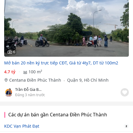
6
Mở bán 20 nền ký trực tiếp CĐT, Giá từ 4ty7, DT từ 100m2
4.7 tỷ
100 m²
Centana Điền Phúc Thành
Quận 9, Hồ Chí Minh
Trần Đỗ Gia Bảo
Đăng 3 năm trước
Các dự án bán gần Centana Điền Phúc Thành
KDC Vạn Phát Đạt
2