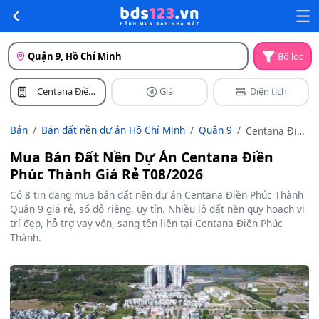
Quận 9, Hồ Chí Minh
Bộ lọc
Centana Điền
Giá
Diện tích
Phúc Thành
Bán
Bán đất nền dự án Hồ Chí Minh
Quận 9
Centana Điền
Phúc Thành
Mua Bán Đất Nền Dự Án Centana Điền
Phúc Thành Giá Rẻ T08/2026
Có 8 tin đăng mua bán đất nền dự án Centana Điền Phúc Thành
Quận 9 giá rẻ, sổ đỏ riêng, uy tín. Nhiều lô đất nền quy hoạch vị
trí đẹp, hỗ trợ vay vốn, sang tên liền tại Centana Điền Phúc
Thành.