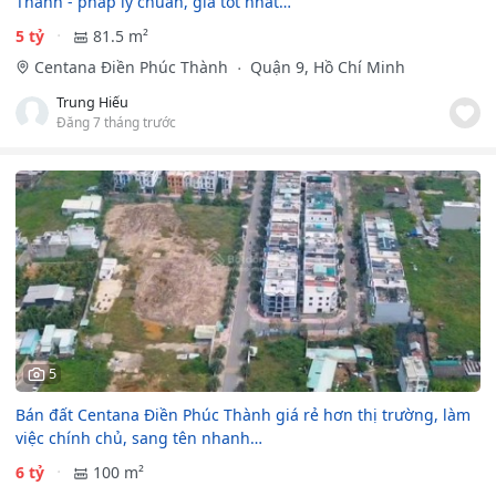
Thành - pháp lý chuẩn, giá tốt nhất…
5 tỷ
81.5 m²
Centana Điền Phúc Thành
Quận 9, Hồ Chí Minh
Trung Hiếu
Đăng 7 tháng trước
5
Bán đất Centana Điền Phúc Thành giá rẻ hơn thị trường, làm
việc chính chủ, sang tên nhanh…
6 tỷ
100 m²