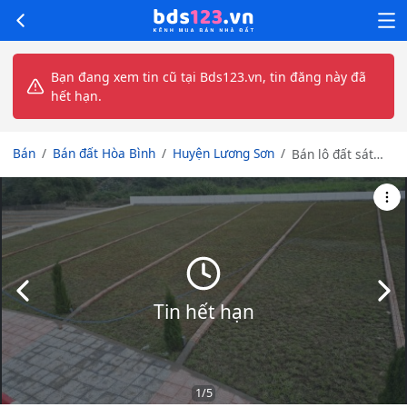
Bạn đang xem tin cũ tại Bds123.vn, tin đăng này đã
hết hạn.
Bán
Bán đất Hòa Bình
Huyện Lương Sơn
Bán lô đất sát
KCN Nhuận Trạch
– Lương Sơn chỉ
hơn 4tr/m²
Slide trước
Slid
Tin hết hạn
1
/5