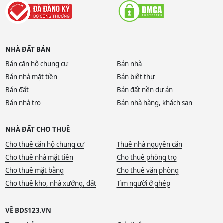
NHÀ ĐẤT BÁN
Bán căn hộ chung cư
Bán nhà
Bán nhà mặt tiền
Bán biệt thự
Bán đất
Bán đất nền dự án
Bán nhà trọ
Bán nhà hàng, khách sạn
NHÀ ĐẤT CHO THUÊ
Cho thuê căn hộ chung cư
Thuê nhà nguyên căn
Cho thuê nhà mặt tiền
Cho thuê phòng trọ
Cho thuê mặt bằng
Cho thuê văn phòng
Cho thuê kho, nhà xưởng, đất
Tìm người ở ghép
VỀ BDS123.VN