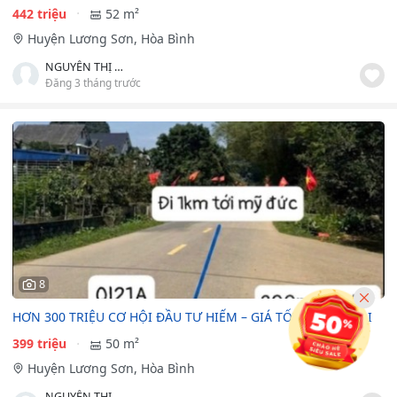
442 triệu
52 m²
Huyện Lương Sơn, Hòa Bình
NGUYỄN THỊ HỒNG HÀ
Đăng 3 tháng trước
8
HƠN 300 TRIỆU CƠ HỘI ĐẦU TƯ HIẾM – GIÁ TỐT SÁT HÀ NỘI
399 triệu
50 m²
Huyện Lương Sơn, Hòa Bình
NGUYỄN THỊ HỒNG HÀ