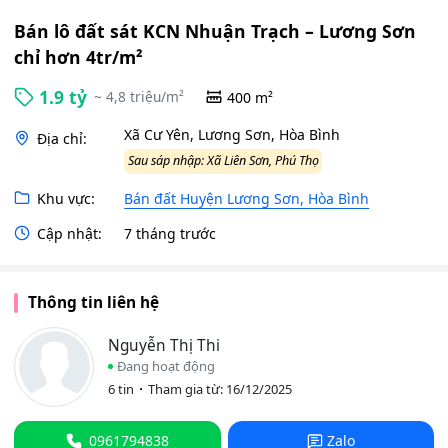
Bán lô đất sát KCN Nhuận Trạch – Lương Sơn
chỉ hơn 4tr/m²
1.9 tỷ
~ 4,8 triệu/m²
400 m²
Xã Cư Yên, Lương Sơn, Hòa Bình
Địa chỉ:
Sau sáp nhập: Xã Liên Sơn, Phú Thọ
Khu vực:
Bán đất Huyện Lương Sơn, Hòa Bình
Cập nhật:
7 tháng trước
Thông tin liên hệ
Nguyễn Thị Thi
Đang hoạt động
6 tin
Tham gia từ: 16/12/2025
0961794838
Zalo