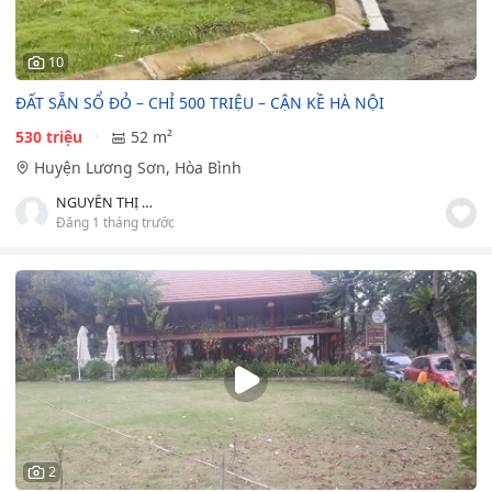
10
ĐẤT SẴN SỔ ĐỎ – CHỈ 500 TRIỆU – CẬN KỀ HÀ NỘI
530 triệu
52 m²
Huyện Lương Sơn, Hòa Bình
NGUYỄN THỊ HỒNG HÀ
Đăng 1 tháng trước
2