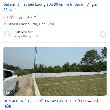
Đất nền 3 mặt tiền Lương Sơn 304m², vị trí thuận lợi, giá
22tr/m²
6.7 tỷ
304.7 m²
Huyện Lương Sơn, Hòa Bình
Phan Như Sơn
Đăng 2 tháng trước
7
HƠN 400 TRIỆU – SỞ HỮU NGAY ĐẤT FULL THỔ CƯ SÁT HÀ
NỘI!