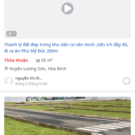
3
Thanh lý đất đẹp trong khu dân cư văn minh ,tiện ích đầy đủ,
đi ra An Phú Mỹ Đức 200m
Thỏa thuận
65 m²
Huyện Lương Sơn, Hòa Bình
nguyễn thị thu phương
Đăng 2 tháng trước