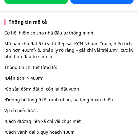
Thông tin mô tả
Cơ hội hiếm có cho nhà đầu tư thông minh!
Mở bán khu đất 6 lô vị trí đẹp sát KCN Nhuận Trạch, diện tích
lớn hơn 400m²/lô, pháp lý rõ ràng – giá chỉ vài triệu/m², cực kỳ
phù hợp đầu tư sinh lời.
Thông tin chi tiết từng lô:
•Diện tích: > 400m²
•Có sẵn 66m² đất ở, còn lại đất vườn
•Đường bê tông ô tô tránh nhau, hạ tầng hoàn thiện
Vị trí chiến lược:
•Cách đường liên xã chỉ vài chục mét
•Cách Vành đai 5 quy hoạch 100m