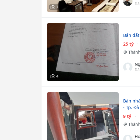
Đă
7
Bán đất
25 tỷ
Thành
Ng
Đă
4
Bán nhà
- Tp. Đà
9 tỷ
Thành
Ho