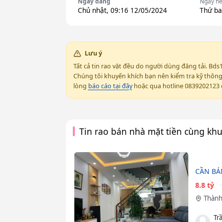
Ngày đăng
Ngày hế
Chủ nhật, 09:16 12/05/2024
Thứ ba
Lưu ý
Tất cả tin rao vặt đều do người dùng đăng tải. Bds
Chúng tôi khuyến khích bạn nên kiểm tra kỹ thông t
lòng
báo cáo tại đây
hoặc qua hotline 0839202123 đ
Tin rao bán nhà mặt tiền cùng kh
CẦN BÁ
8.8 tỷ
Thành
Tr