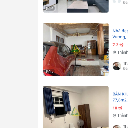
Đă
4
Nhà đẹp
Vương, p
7.2 tỷ
Thành
Th
Đă
5
BÁN KH
77,8m2,
10 tỷ
Thành
Th