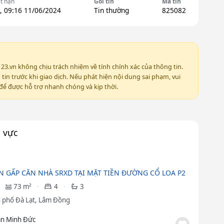
t hạn
Gói tin
Mã tin
, 09:16 11/06/2024
Tin thường
825082
123.vn không chịu trách nhiệm về tính chính xác của thông tin.
in trước khi giao dịch. Nếu phát hiện nội dung sai phạm, vui
ể được hỗ trợ nhanh chóng và kịp thời.
u vực
N GẤP CĂN NHÀ SRXD TẠI MẶT TIỀN ĐƯỜNG CỔ LOA P2
73 m²
4
3
 phố Đà Lạt, Lâm Đồng
ần Minh Đức