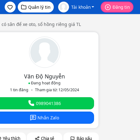
Quản lý tin
Tài khoản
Đăng tin
 có sân để xe oto, sổ hồng riêng giá TL
Văn Độ Nguyễn
Đang hoạt động
1 tin đăng
Tham gia từ: 12/05/2024
eo
0989041386
Nhắn Zalo
Yêu thích
Chia sẻ
Báo xấu