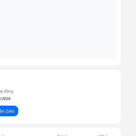
ạt động
5/2024
ắn Zalo