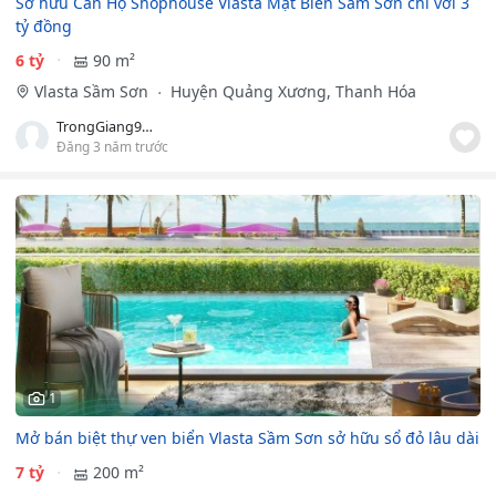
Sở hữu Căn Hộ Shophouse Vlasta Mặt Biển Sầm Sơn chỉ với 3
tỷ đồng
6 tỷ
90 m²
Vlasta Sầm Sơn
Huyện Quảng Xương, Thanh Hóa
TrongGiang90bds
Đăng 3 năm trước
1
Mở bán biệt thự ven biển Vlasta Sầm Sơn sở hữu sổ đỏ lâu dài
7 tỷ
200 m²