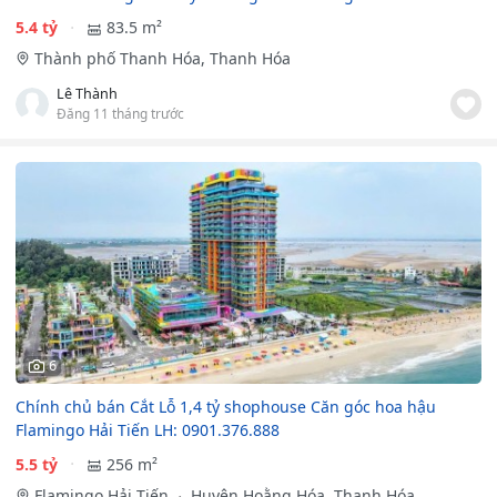
5.4 tỷ
83.5 m²
Thành phố Thanh Hóa, Thanh Hóa
Lê Thành
Đăng 11 tháng trước
6
Chính chủ bán Cắt Lỗ 1,4 tỷ shophouse Căn góc hoa hậu
Flamingo Hải Tiến LH: 0901.376.888
5.5 tỷ
256 m²
Flamingo Hải Tiến
Huyện Hoằng Hóa, Thanh Hóa