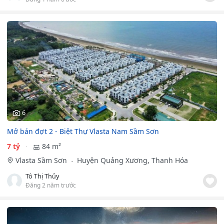
6
Mở bán đợt 2 - Biệt Thự Vlasta Nam Sầm Sơn
7 tỷ
84 m²
Vlasta Sầm Sơn
Huyện Quảng Xương, Thanh Hóa
Tô Thị Thủy
Đăng 2 năm trước