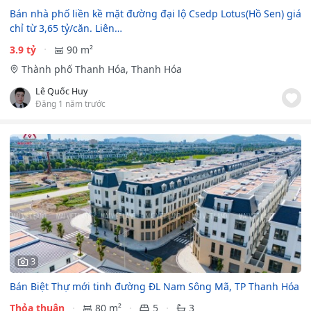
Bán nhà phố liền kề mặt đường đại lộ Csedp Lotus(Hồ Sen) giá
chỉ từ 3,65 tỷ/căn. Liên…
3.9 tỷ
90 m²
Thành phố Thanh Hóa, Thanh Hóa
Lê Quốc Huy
Đăng 1 năm trước
3
Bán Biệt Thự mới tinh đường ĐL Nam Sông Mã, TP Thanh Hóa
Thỏa thuận
80 m²
5
3