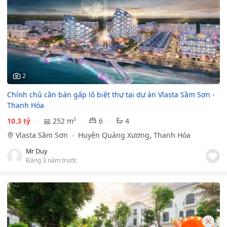
2
Chính chủ cần bán gấp lô biệt thự tại dự án Vlasta Sầm Sơn -
Thanh Hóa
10.3 tỷ
252 m²
6
4
Vlasta Sầm Sơn
Huyện Quảng Xương, Thanh Hóa
Mr Duy
Đăng 3 năm trước