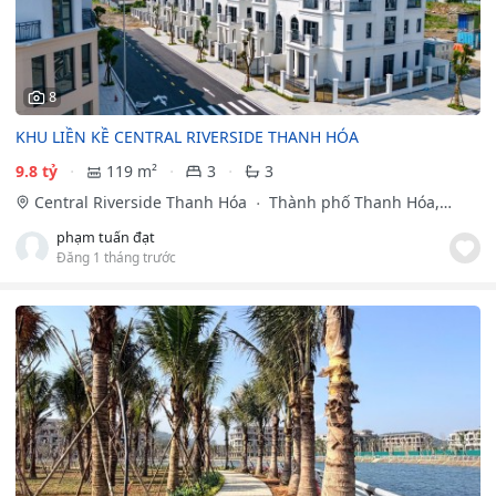
8
KHU LIỀN KỀ CENTRAL RIVERSIDE THANH HÓA
9.8 tỷ
119 m²
3
3
Central Riverside Thanh Hóa
Thành phố Thanh Hóa,
Thanh Hóa
phạm tuấn đạt
Đăng 1 tháng trước