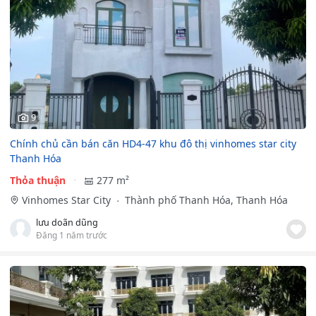
9
Chính chủ cần bán căn HD4-47 khu đô thị vinhomes star city
Thanh Hóa
Thỏa thuận
277 m²
Vinhomes Star City
Thành phố Thanh Hóa, Thanh Hóa
lưu doãn dũng
Đăng 1 năm trước