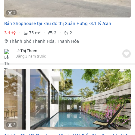
5
Bán Shophouse tại khu đô thị Xuân Hưng -3.1 tỷ /căn
3.1 tỷ
75 m²
2
2
Thành phố Thanh Hóa, Thanh Hóa
Lê Thị Thơm
Đăng 3 năm trước
2