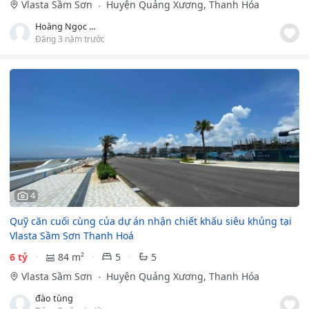
Vlasta Sầm Sơn
Huyện Quảng Xương, Thanh Hóa
Hoàng Ngọc Cẩm
Đăng 3 năm trước
4
Quỹ căn cuối cùng của dự án nhận chiết khấu siêu khủng tại
Vlasta Sầm Sơn Thanh Hoá
6 tỷ
84 m²
5
5
Vlasta Sầm Sơn
Huyện Quảng Xương, Thanh Hóa
đào tùng