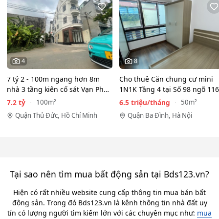
4
8
7 tỷ 2 - 100m ngang hơn 8m
Cho thuê Căn chung cư mini
nhà 3 tầng kiên cố sát Vạn Phúc
1N1K Tầng 4 tại Số 98 ngõ 116
City - HẺM XE HƠI…
Phan Kế Bính, Ba Đình.…
7.2 tỷ
6.5 triệu/tháng
100m²
50m²
Quận Thủ Đức, Hồ Chí Minh
Quận Ba Đình, Hà Nội
Tại sao nên tìm mua bất động sản tại Bds123.vn?
Hiện có rất nhiều website cung cấp thông tin mua bán bất
động sản. Trong đó Bds123.vn là kênh thông tin nhà đất uy
tín có lượng người tìm kiếm lớn với các chuyên mục như:
mua