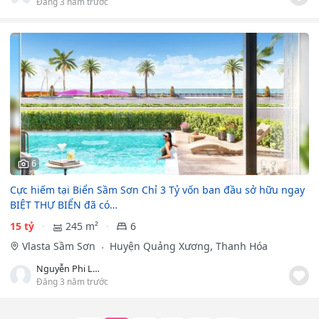
Đăng 3 năm trước
6
Cực hiếm tại Biển Sầm Sơn Chỉ 3 Tỷ vốn ban đầu sở hữu ngay
BIỆT THỰ BIỂN đã có…
15 tỷ
245 m²
6
Vlasta Sầm Sơn
Huyện Quảng Xương, Thanh Hóa
Nguyễn Phi Long
Đăng 3 năm trước