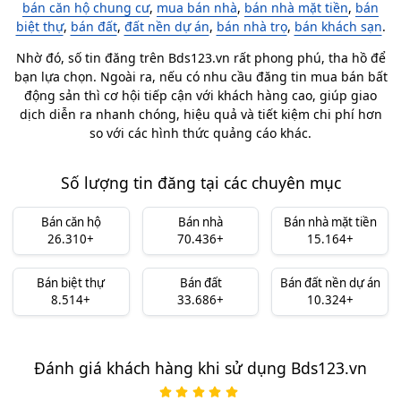
bán căn hộ chung cư
,
mua bán nhà
,
bán nhà mặt tiền
,
bán
biệt thự
,
bán đất
,
đất nền dự án
,
bán nhà trọ
,
bán khách sạn
.
Nhờ đó, số tin đăng trên Bds123.vn rất phong phú, tha hồ để
bạn lựa chọn. Ngoài ra, nếu có nhu cầu đăng tin mua bán bất
động sản thì cơ hội tiếp cận với khách hàng cao, giúp giao
dịch diễn ra nhanh chóng, hiệu quả và tiết kiệm chi phí hơn
so với các hình thức quảng cáo khác.
Số lượng tin đăng tại các chuyên mục
Bán căn hộ
Bán nhà
Bán nhà mặt tiền
26.310+
70.436+
15.164+
Bán biệt thự
Bán đất
Bán đất nền dự án
8.514+
33.686+
10.324+
Đánh giá khách hàng khi sử dụng Bds123.vn