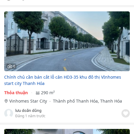
6
Chính chủ cần bán cắt lỗ căn HD3-35 khu đô thị VInhomes
start city Thanh Hóa
Thỏa thuận
290 m²
Vinhomes Star City
Thành phố Thanh Hóa, Thanh Hóa
lưu doãn dũng
Đăng 1 năm trước