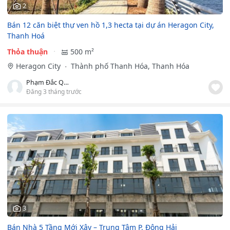
2
Bán 12 căn biệt thự ven hồ 1,3 hecta tại dự án Heragon City,
Thanh Hoá
Thỏa thuận
500 m²
Heragon City
Thành phố Thanh Hóa, Thanh Hóa
Phạm Đắc Quang
Đăng 3 tháng trước
3
Bán Nhà 5 Tầng Mới Xây – Trung Tâm P. Đông Hải