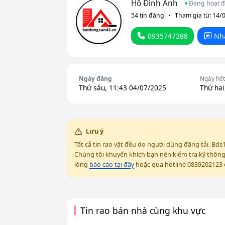
Hồ Đình Anh
Đang hoạt 
54 tin đăng
Tham gia từ: 14/
0935747288
Nh
Ngày đăng
Ngày hết
Thứ sáu, 11:43 04/07/2025
Thứ hai
Lưu ý
Tất cả tin rao vặt đều do người dùng đăng tải. Bds
Chúng tôi khuyến khích bạn nên kiểm tra kỹ thông t
lòng
báo cáo tại đây
hoặc qua hotline 0839202123 đ
Tin rao bán nhà cùng khu vực