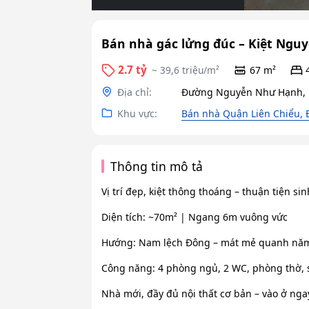
Bán nhà gác lửng đúc – Kiệt Ng
2.7 tỷ
~ 39,6 triệu/m²
67 m²
Địa chỉ:
Đường Nguyễn Như Hạnh, P
Khu vực:
Bán nhà Quận Liên Chiểu,
Thông tin mô tả
Vị trí đẹp, kiệt thông thoáng – thuận tiện si
Diện tích: ~70m² | Ngang 6m vuông vức
Hướng: Nam lệch Đông – mát mẻ quanh nă
Công năng: 4 phòng ngủ, 2 WC, phòng thờ, 
Nhà mới, đầy đủ nội thất cơ bản – vào ở nga