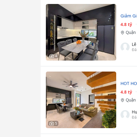
Giảm Gi
4.8 tỷ
Quận 
Lê
Đă
4
HOT HO
4.8 tỷ
Quận 
Hu
Đă
5