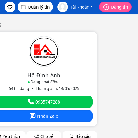
Quản lý tin
Tài khoản
Đăng tin
g
Hồ Đình Anh
Đang hoạt động
54 tin đăng
Tham gia từ: 14/05/2025
eo
0935747288
Nhắn Zalo
Yêu thích
Chia sẻ
Báo xấu