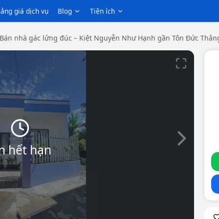
ảng giá dịch vụ
Blog
Tiện ích
Bán nhà gác lửng đúc – Kiệt Nguyễn Như Hạnh gần Tôn Đức Thắn
Slide tiếp th
n hết hạn