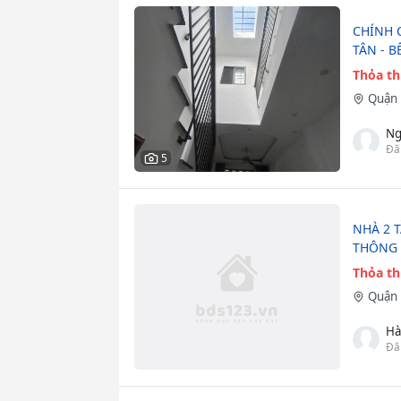
CHÍNH 
TÂN - B
Thỏa t
Quận 
Ng
Đă
5
NHÀ 2 
THÔNG D
Thỏa t
Quận 
Hà
Đă