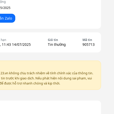
động
05/2025
ắn Zalo
 hạn
Gói tin
Mã tin
, 11:43 14/07/2025
Tin thường
905713
123.vn không chịu trách nhiệm về tính chính xác của thông tin.
in trước khi giao dịch. Nếu phát hiện nội dung sai phạm, vui
ể được hỗ trợ nhanh chóng và kịp thời.