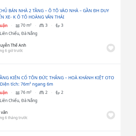
CHỦ BÁN NHÀ 2 TẦNG – Ô TÔ VÀO NHÀ – GẦN ĐH DUY
ẾN XE- K Ô TÔ HOÀNG VĂN THÁI
huận
70 m²
3
3
Liên Chiểu, Đà Nẵng
uyễn Thế Anh
ng 6 giờ trước
TẦNG KIÊN CỐ TÔN ĐỨC THẮNG – HOÀ KHÁNH KIỆT OTO
iện tích: 76m² ngang 6m
huận
76 m²
2
2
Liên Chiểu, Đà Nẵng
 vân
ng 6 tháng trước