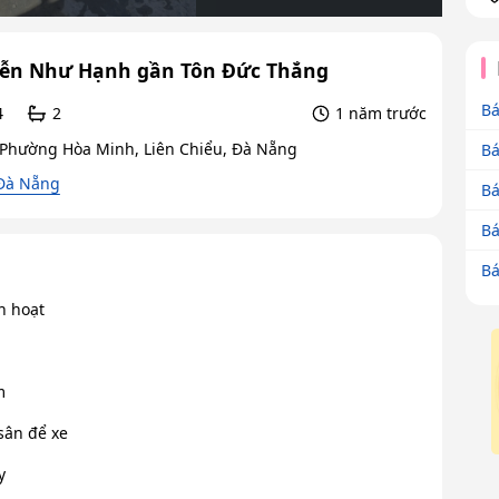
uyễn Như Hạnh gần Tôn Đức Thắng
Bá
4
2
1 năm trước
hường Hòa Minh, Liên Chiểu, Đà Nẵng
Bá
 Đà Nẵng
Bá
Bá
Bá
nh hoạt
m
sân để xe
y