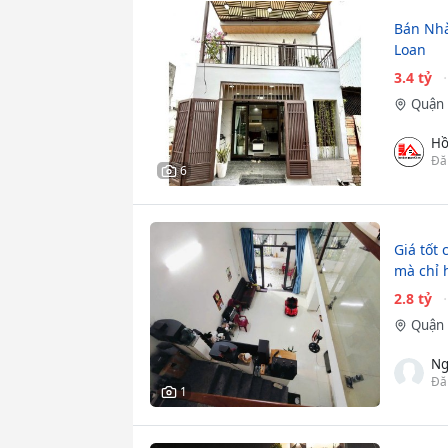
Bán Nhà
Loan
3.4 tỷ
Quận 
Hồ
Đă
6
Giá tốt 
mà chỉ 
2.8 tỷ
Quận 
Ng
Đă
1