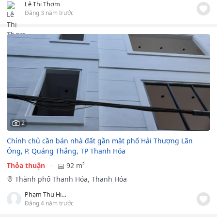
Lê Thị Thơm
Đăng 3 năm trước
2
Chính chủ cần bán nhà đất gần mặt phố Hải Thượng Lãn
Ông, P. Quảng Thắng, TP Thanh Hóa
Thỏa thuận
92 m²
Thành phố Thanh Hóa, Thanh Hóa
Phạm Thu Hiền
Đăng 4 năm trước