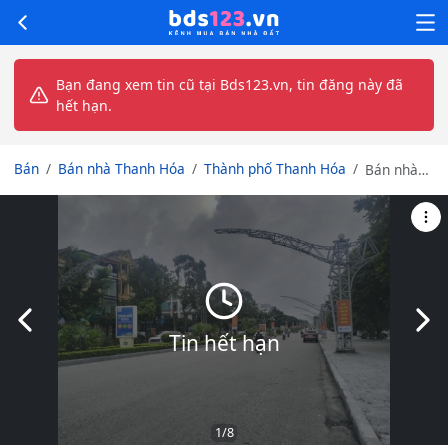
Bạn đang xem tin cũ tại Bds123.vn, tin đăng này đã
hết hạn.
Bán
Bán nhà Thanh Hóa
Thành phố Thanh Hóa
Bán nhà
mặt phố
đường đại
lộ Lê Lợi,
kinh
doanh
siêu tiềm
năng
Slide trước
Slid
Tin hết hạn
1
/8