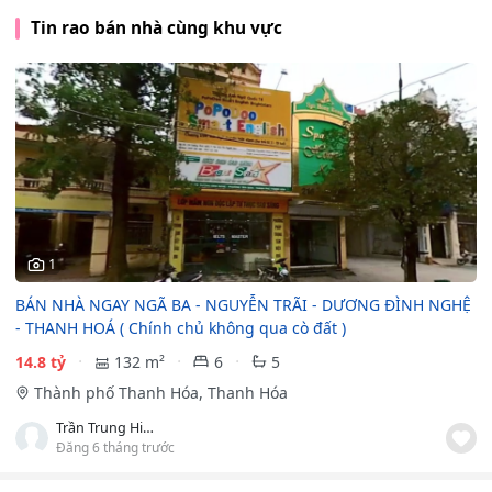
Tin rao bán nhà cùng khu vực
1
BÁN NHÀ NGAY NGÃ BA - NGUYỄN TRÃI - DƯƠNG ĐÌNH NGHỆ
- THANH HOÁ ( Chính chủ không qua cò đất )
14.8 tỷ
132 m²
6
5
Thành phố Thanh Hóa, Thanh Hóa
Trần Trung Hiếu
Đăng 6 tháng trước