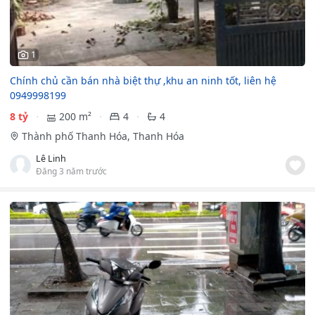
1
Chính chủ cần bán nhà biệt thự ,khu an ninh tốt, liên hệ
0949998199
8 tỷ
200 m²
4
4
Thành phố Thanh Hóa, Thanh Hóa
Lê Linh
Đăng 3 năm trước