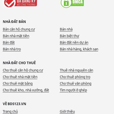
NHÀ ĐẤT BÁN
Bán căn hộ chung cư
Bán nhà
Bán nhà mặt tiền
Bán biệt thự
Bán đất
Bán đất nền dự án
Bán nhà trọ
Bán nhà hàng, khách sạn
NHÀ ĐẤT CHO THUÊ
Cho thuê căn hộ chung cư
Thuê nhà nguyên căn
Cho thuê nhà mặt tiền
Cho thuê phòng trọ
Cho thuê mặt bằng
Cho thuê văn phòng
Cho thuê kho, nhà xưởng, đất
Tìm người ở ghép
VỀ BDS123.VN
Trang chủ
Giới thiệu