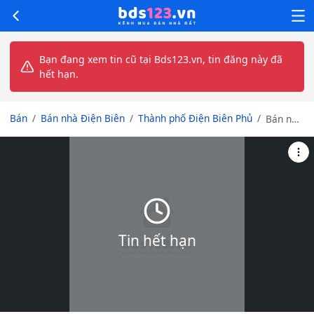
Bạn đang xem tin cũ tại Bds123.vn, tin đăng này đã
hết hạn.
Bán
Bán nhà Điện Biên
Thành phố Điện Biên Phủ
Bán nhà
mặt phố
đường
Trường
Chinh,
phường
Tân
Thanh,
TP Điện
Tin hết hạn
Biên
Phủ