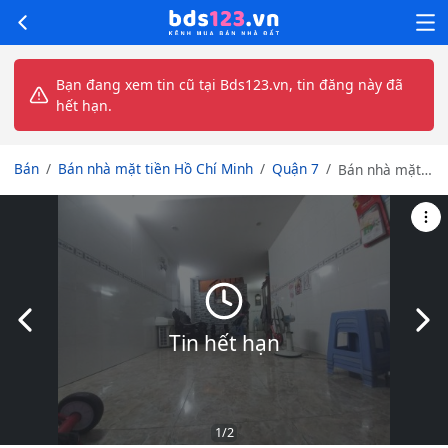
Bạn đang xem tin cũ tại Bds123.vn, tin đăng này đã
hết hạn.
Bán
Bán nhà mặt tiền Hồ Chí Minh
Quận 7
Bán nhà mặt
tiền 4 tầng
114m2
(4.5/3.3x30m)
đường Trần
Xuân Soạn,
Tân Kiểng giá
18 tỷ thương
Slide trước
Slid
lượng
Tin hết hạn
1
/2