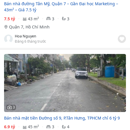
Bán nhà đường Tân Mỹ, Quận 7 – Gần Đại học Marketing –
43m² – Giá 7.5 tỷ
7.5 tỷ
43 m²
3
3
Quận 7, Hồ Chí Minh
Hoa Nguyen
Đăng 6 tháng trước
3
Bán nhà mặt tiền Đường số 9, P.Tân Hưng, TPHCM chỉ 6 tỷ 9
6.9 tỷ
45 m²
3
4