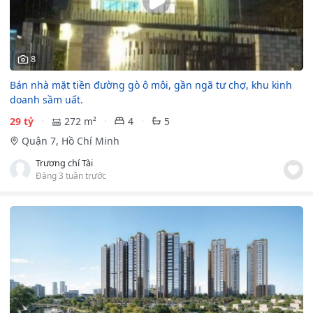
8
Bán nhà mặt tiền đường gò ô môi, gần ngã tư chợ, khu kinh
doanh sầm uất.
29 tỷ
272 m²
4
5
Quận 7, Hồ Chí Minh
Trương chí Tài
Đăng 3 tuần trước