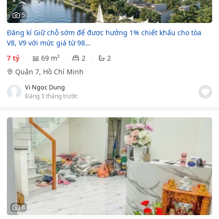
5
Đăng kí Giữ chỗ sớm để được hưởng 1% chiết khấu cho tòa
V8, V9 với mức giá từ 98…
7 tỷ
69 m²
2
2
Quận 7, Hồ Chí Minh
Vi Ngọc Dung
Đăng 3 tháng trước
8