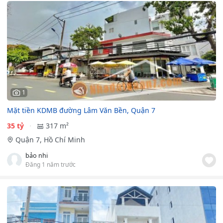
1
Mặt tiền KDMB đường Lâm Văn Bền, Quận 7
35 tỷ
317 m²
Quận 7, Hồ Chí Minh
bảo nhi
Đăng 1 năm trước