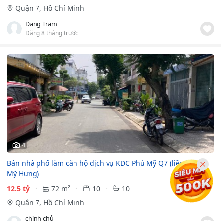
Quận 7, Hồ Chí Minh
Dang Tram
Đăng 8 tháng trước
4
Bán nhà phố làm căn hộ dịch vụ KDC Phú Mỹ Q7 (liền kề Phú
Mỹ Hưng)
12.5 tỷ
72 m²
10
10
Quận 7, Hồ Chí Minh
chính chủ