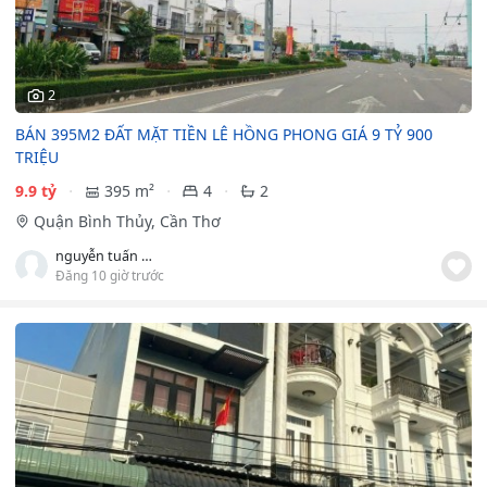
2
BÁN 395M2 ĐẤT MẶT TIỀN LÊ HỒNG PHONG GIÁ 9 TỶ 900
TRIỆU
9.9 tỷ
395 m²
4
2
Quận Bình Thủy, Cần Thơ
nguyễn tuấn an
Đăng 10 giờ trước