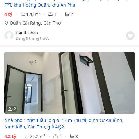
FPT, khu Hoàng Quân, khu An Phú
4 tỷ
120 m²
1
2
Quận Cái Răng, Cần Thơ
tranthaibao
Đăng 9 tháng trước
2
Nhà phố 1 trệt 1 lầu lộ giới 18 m khu tái định cư An Bình,
Ninh Kiều, Cần Thơ, giá 4tỷ2
4.2 tỷ
79.2 m²
4
3