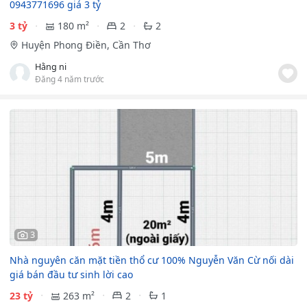
0943771696 giá 3 tỷ
3 tỷ
180 m²
2
2
Huyện Phong Điền, Cần Thơ
Hằng ni
Đăng 4 năm trước
3
Nhà nguyên căn mặt tiền thổ cư 100% Nguyễn Văn Cừ nối dài
giá bán đầu tư sinh lời cao
23 tỷ
263 m²
2
1