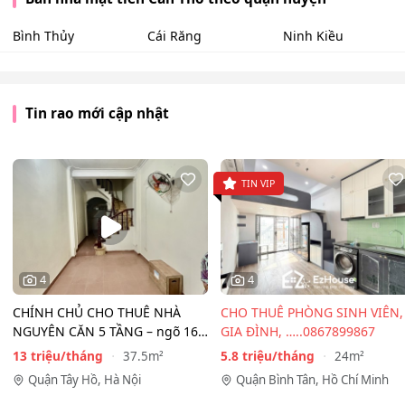
Bình Thủy
Cái Răng
Ninh Kiều
Tin rao mới cập nhật
TIN VIP
4
4
CHÍNH CHỦ CHO THUÊ NHÀ
CHO THUÊ PHÒNG SINH VIÊN,
NGUYÊN CĂN 5 TẦNG – ngõ 167
GIA ĐÌNH, …..0867899867
Đồng Cổ, Tây Hồ
13 triệu/tháng
5.8 triệu/tháng
37.5m²
24m²
Quận Tây Hồ, Hà Nội
Quận Bình Tân, Hồ Chí Minh