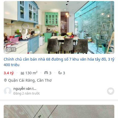
18
Chính chủ cần bán nhà 68 đường số 7 khu văn hóa tây đô, 3 tỷ
400 triệu
3.4 tỷ
130 m²
3
3
Quận Cái Răng, Cần Thơ
nguyễn văn thắng
Đăng 2 năm trước