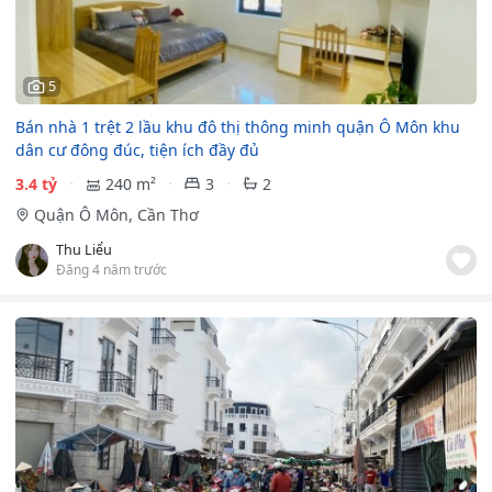
5
Bán nhà 1 trệt 2 lầu khu đô thị thông minh quận Ô Môn khu
dân cư đông đúc, tiện ích đầy đủ
3.4 tỷ
240 m²
3
2
Quận Ô Môn, Cần Thơ
Thu Liểu
Đăng 4 năm trước