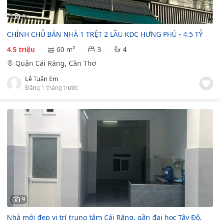
4
CHÍNH CHỦ BÁN NHÀ 1 TRỆT 2 LẦU KDC HƯNG PHÚ - 4.5 TỶ
4.5 triệu
60 m²
3
4
Quận Cái Răng, Cần Thơ
Lê Tuấn Em
Đăng 1 tháng trước
9
Nhà mới đẹp vị trí trung tâm Cái Răng, gần đại học Tây Đô,