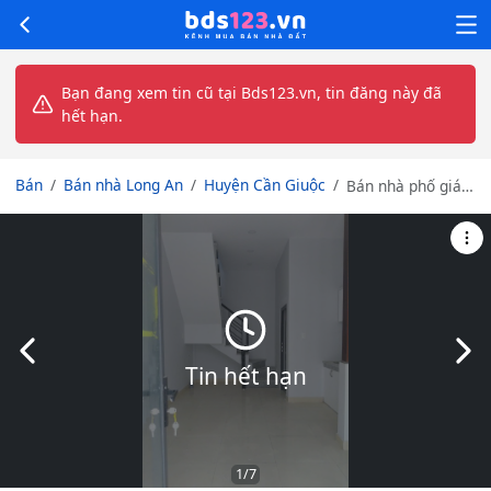
Bạn đang xem tin cũ tại Bds123.vn, tin đăng này đã
hết hạn.
Bán
Bán nhà Long An
Huyện Cần Giuộc
Bán nhà phố giá
tốt khu dân cư
đông đúc Phước
Lý, Tây Ninh
Slide trước
Slid
Tin hết hạn
1
/7