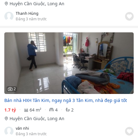
Huyện Cần Giuộc, Long An
Thanh Hùng
Đăng 3 năm trước
2
Bán nhà HXH Tân Kim, ngay ngã 3 Tân Kim, nhà đẹp giá tốt
1.7 tỷ
64 m²
4
2
Huyện Cần Giuộc, Long An
văn nhi
Đăng 3 năm trước