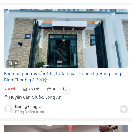
10
Bán nhà phố xây sẵn 1 trệt 2 lầu giá rẻ gần chợ Hưng Long
Bình Chánh giá 2,4 tỷ
2.4 tỷ
76 m²
4
3
Huyện Cần Giuộc, Long An
Dương Công Lượng
Đăng 3 năm trước