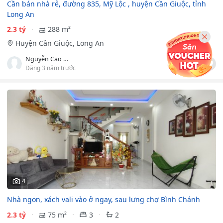
Cần bán nhà rẻ, đường 835, Mỹ Lộc , huyện Cần Giuộc, tỉnh
Long An
2.3 tỷ
288 m²
Huyện Cần Giuộc, Long An
Nguyễn Cao Bằng
Đăng 3 năm trước
4
Nhà ngon, xách vali vào ở ngay, sau lưng chợ Bình Chánh
2.3 tỷ
75 m²
3
2