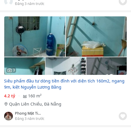
Đăng 3 năm trước
3
Siêu phẩm đầu tư dòng tiền đỉnh với diện tích 160m2, ngang
9m, kiệt Nguyễn Lương Bằng
4.2 tỷ
160 m²
Quận Liên Chiểu, Đà Nẵng
Phong Mặt Tiền
Đăng 3 năm trước