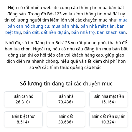
Hiện có rất nhiều website cung cấp thông tin mua bán bất
Tóm lại, thị trường mua bán dãy trọ Đà Nẵng phù hợp với
động sản. Trong đó Bds123.vn là kênh thông tin nhà đất uy
người muốn sở hữu bất động sản có khả năng tạo ra dòng
tín có lượng người tìm kiếm lớn với các chuyên mục như:
mua
tiền vừa có thể nắm giữ lâu dài.
bán căn hộ chung cư
,
mua bán nhà
,
bán nhà mặt tiền
,
bán
biệt thự
,
bán đất
,
đất nền dự án
,
bán nhà trọ
,
bán khách sạn
.
Mức giá bán nhà trọ Đà Nẵng hiện nay bao
Nhờ đó, số tin đăng trên Bds123.vn rất phong phú, tha hồ để
nhiêu?
bạn lựa chọn. Ngoài ra, nếu có nhu cầu đăng tin mua bán bất
Giá bán nhà trọ, dãy trọ Đà Nẵng
hiện nay dao động chủ yếu
động sản thì cơ hội tiếp cận với khách hàng cao, giúp giao
từ
3 tỷ - 7 tỷ
, tùy thuộc vào phân khúc nhà trọ cấp 4 giá rẻ hay
dịch diễn ra nhanh chóng, hiệu quả và tiết kiệm chi phí hơn
so với các hình thức quảng cáo khác.
cao tầng. Đối với nhà trọ từ 3 - 5 tầng, nằm gần trung tâm,
mức giá bán thường
trên 10 tỷ đồng
nhờ có lợi thế khai thác
tốt hơn.
Số lượng tin đăng tại các chuyên mục
Trong đó,
bán dãy trọ cấp 4 tại Đà Nẵng
đang có giá khoảng
Bán căn hộ
Bán nhà
Bán nhà mặt tiền
3 tỷ - 5,5 tỷ đồng
. Mức giá này thường là những căn trong
26.310+
70.436+
15.164+
hẻm tại
phường Liên Chiểu
,
Hòa Xuân
,
Cẩm Lệ
. Còn ở các
nhà trọ cao tầng, căn hộ mini
giá dao động từ
5,9 tỷ - 10 tỷ
Bán biệt thự
Bán đất
Bán đất nền dự án
đồng
. Tập trung chủ yếu tại khu vực trung tâm và gần các
8.514+
33.686+
10.324+
trường đại học. Giao dịch
bán căn hộ dịch vụ Đà Nẵng
nằm