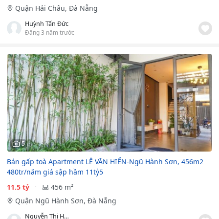
Quận Hải Châu, Đà Nẵng
Huỳnh Tấn Đức
Đăng 3 năm trước
5
Bán gấp toà Apartment LÊ VĂN HIẾN-Ngũ Hành Sơn, 456m2
480tr/năm giá sập hầm 11tỷ5
11.5 tỷ
456 m²
Quận Ngũ Hành Sơn, Đà Nẵng
Nguyễn Thị Hoà Yên