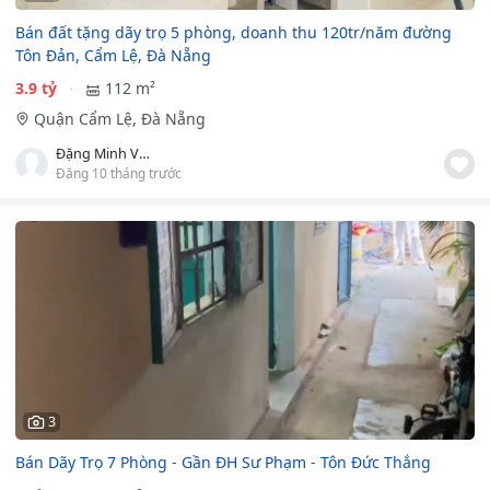
Bán đất tặng dãy trọ 5 phòng, doanh thu 120tr/năm đường
Tôn Đản, Cẩm Lệ, Đà Nẵng
3.9 tỷ
112 m²
Quận Cẩm Lệ, Đà Nẵng
Đặng Minh Vương
Đăng 10 tháng trước
3
Bán Dãy Trọ 7 Phòng - Gần ĐH Sư Phạm - Tôn Đức Thắng