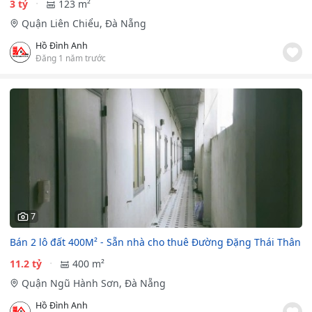
3 tỷ
123 m²
Quận Liên Chiểu, Đà Nẵng
Hồ Đình Anh
Đăng 1 năm trước
7
Bán 2 lô đất 400M² - Sẵn nhà cho thuê Đường Đặng Thái Thân
11.2 tỷ
400 m²
Quận Ngũ Hành Sơn, Đà Nẵng
Hồ Đình Anh