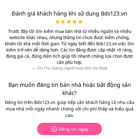
trên trục đường chính, mặt tiền rộng thường phổ biến từ
10
tỷ trở lên
.
Đánh giá khách hàng khi sử dụng Bds123.vn
Ngoài thị trường Đà Nẵng, người mua có thể tham khảo thêm
Trước đây tôi tìm kiếm mua bán nhà từ nhiều nguồn và nhiều
900+ nhà trọ, dãy trọ đang được rao bán
trên toàn quốc
để
website khác nhau, nhưng thông tin chưa được kiểm chứng,
xem mặt bằng giá và tìm kiếm các cơ hội đầu tư sinh lời tốt
khiến tôi khá mất thời gian. Từ ngày biết đến Bds123.vn việc tìm
hơn.
kiếm trở nên dễ dàng hơn. Các tin đăng được cập nhật rõ ràng,
đúng giá cả, đúng diện tích giúp tôi nhanh chóng lựa chọn được
Lựa chọn đầu tư dãy phòng trọ tại Đà Nẵng
căn phù hợp.
cần lưu ý gì?
Chị Thu Giang
(người mua nhà cho thuê)
Nếu là người mới bắt đầu và đang tìm kiếm một tài sản an
Bạn muốn đăng tin bán nhà hoặc bất động sản
toàn để tích lũy hãy lưu ý 5 kinh nghiệm thực tế dưới đây:
khác?
Tỷ lệ lấp đầy quan trọng hơn số lượng phòng:
Một dãy
Đăng tin trên Bds123.vn giúp tiếp cận khách hàng có nhu cầu
trọ 20 phòng nhưng thường xuyên bỏ trống 4 - 5 phòng
mua nhà mỗi ngày nhanh chóng với chi phí thấp và hiệu quả
sẽ kém hiệu quả hơn dãy trọ 10 phòng luôn kín khách.
cao.
Phòng trống không chỉ làm mất doanh thu mà còn tốn chi
phí sửa chữa, bảo trì. Vì vậy, khi đi xem, người mua nên
Đăng tin ngay
hỏi kỹ chủ nhà về tỷ lệ lấp đầy, thời gian trống phòng