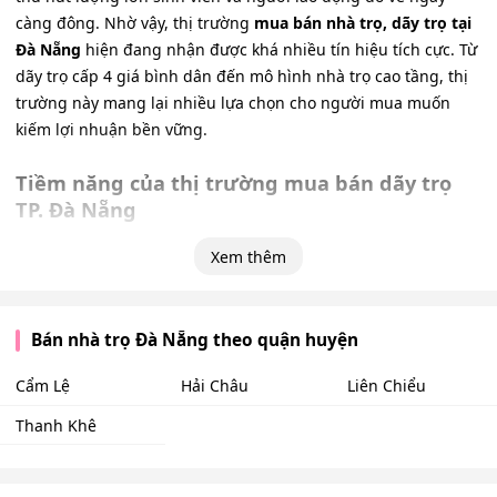
càng đông. Nhờ vậy, thị trường
mua bán nhà trọ, dãy trọ tại
Đà Nẵng
hiện đang nhận được khá nhiều tín hiệu tích cực. Từ
dãy trọ cấp 4 giá bình dân đến mô hình nhà trọ cao tầng, thị
trường này mang lại nhiều lựa chọn cho người mua muốn
kiếm lợi nhuận bền vững.
Tiềm năng của thị trường mua bán dãy trọ
TP. Đà Nẵng
Thị trường mua bán nhà trọ Đà Nẵng được nhiều người quan
Xem thêm
tâm vì nó vừa là tài sản tăng giá theo thời gian vừa có thể tạo
ra nguồn thu nhập hàng tháng.
Bán nhà trọ Đà Nẵng theo quận huyện
Hạ tầng phát triển
: Thành phố đang đẩy mạnh xây dựng
các dự án lớn như
Cảng biển Liên Chiểu
, phát triển
khu
Cẩm Lệ
Hải Châu
Liên Chiểu
công nghệ cao
và
Làng đại học phía Nam
(thuộc khu vực
Ngũ Hành Sơn). Các dự án này thu hút rất nhiều kỹ sư,
Thanh Khê
công nhân và sinh viên về làm việc và học tập. Vì thế các
dãy nhà trọ gần nơi làm việc, trường học và hạ tầng giao