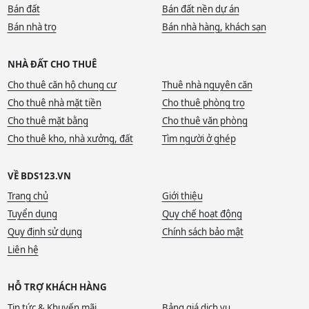
Bán đất
Bán đất nền dự án
Việc chủ động theo dõi các tin đăng mới hàng ngày cũng là
Bán nhà trọ
Bán nhà hàng, khách sạn
cách tốt nhất để bạn nắm chắc mặt bằng giá và nguồn cung
thực tế của khu vực sau sáp nhập. Hãy truy cập ngay
NHÀ ĐẤT CHO THUÊ
https://bds123.vn
để tìm kiếm dãy phòng trọ phù hợp với
ngân sách và mục tiêu khai thác dòng tiền.
Cho thuê căn hộ chung cư
Thuê nhà nguyên căn
Cho thuê nhà mặt tiền
Cho thuê phòng trọ
Cho thuê mặt bằng
Cho thuê văn phòng
Cho thuê kho, nhà xưởng, đất
Tìm người ở ghép
VỀ BDS123.VN
Trang chủ
Giới thiệu
Tuyển dụng
Quy chế hoạt động
Quy định sử dụng
Chính sách bảo mật
Liên hệ
HỖ TRỢ KHÁCH HÀNG
Tin tức & Khuyến mãi
Bảng giá dịch vụ