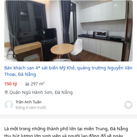
1
Bán khách sạn 4* sát biển Mỹ Khê, quảng trường Nguyễn Văn
Thoại, Đà Nẵng
150 tỷ
297 m²
Quận Ngũ Hành Sơn, Đà Nẵng
Trần Anh Tuấn
Đăng 4 năm trước
Là một trong những thành phố lớn tại miền Trung, Đà Nẵng
thu hút lượng lớn sinh viên và người lao động đổ về ngày