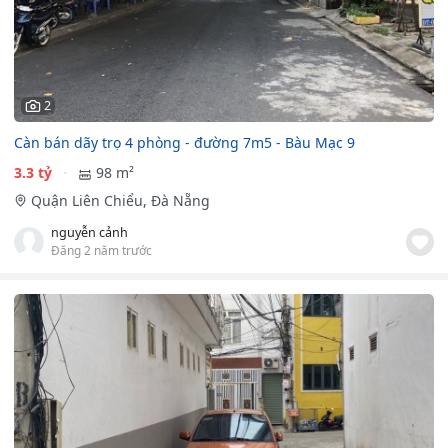
2
Càn bán dãy trọ 4 phòng - đường 7m5 - Bàu Mạc 9
3.3 tỷ
98 m²
Quận Liên Chiểu, Đà Nẵng
nguyễn cảnh
Đăng 2 năm trước