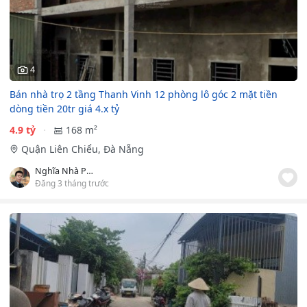
4
Bán nhà trọ 2 tầng Thanh Vinh 12 phòng lô góc 2 mặt tiền
dòng tiền 20tr giá 4.x tỷ
4.9 tỷ
168 m²
Quận Liên Chiểu, Đà Nẵng
Nghĩa Nhà Phố
Đăng 3 tháng trước