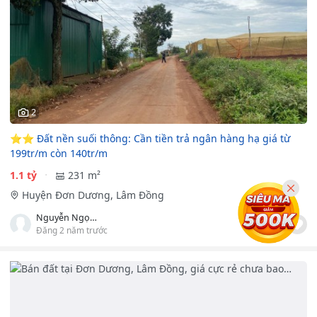
2
⭐️⭐️ Đất nền suối thông: Cần tiền trả ngân hàng hạ giá từ
199tr/m còn 140tr/m
1.1 tỷ
231 m²
Huyện Đơn Dương, Lâm Đồng
Nguyễn Ngọc Tú
Đăng 2 năm trước