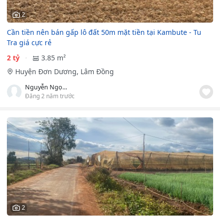
2
Cần tiền nên bán gấp lô đất 50m mặt tiền tại Kambute - Tu
Tra giá cực rẻ
2 tỷ
3.85 m²
Huyện Đơn Dương, Lâm Đồng
Nguyễn Ngọc Tú
Đăng 2 năm trước
2