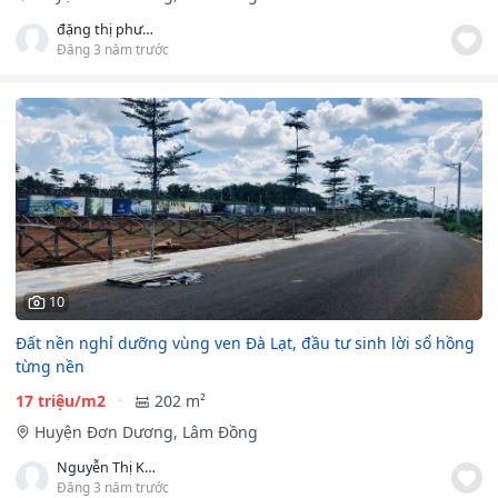
đặng thị phương trinh
Đăng 3 năm trước
10
Đất nền nghỉ dưỡng vùng ven Đà Lạt, đầu tư sinh lời sổ hồng
từng nền
17 triệu/m2
202 m²
Huyện Đơn Dương, Lâm Đồng
Nguyễn Thị Kim Dung
Đăng 3 năm trước