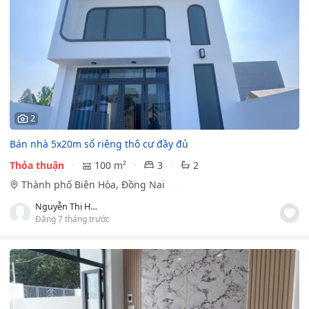
2
Bán nhà 5x20m sổ riêng thô cư đầy đủ
Thỏa thuận
100 m²
3
2
Thành phố Biên Hòa, Đồng Nai
Nguyễn Thị Huỳnh Như
Đăng 7 tháng trước