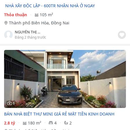
️️ NHÀ XÂY ĐỘC LẬP - 600TR NHẬN NHÀ Ở NGAY
Thỏa thuận
105 m²
Thành phố Biên Hòa, Đồng Nai
NGUYỄN THỊ MỸ DUYÊN
Đăng 2 tháng trước
6
BÁN NHÀ BIỆT THỰ MINI GIÁ RẺ MẶT TIỀN KINH DOANH
2.8 tỷ
180 m²
4
2