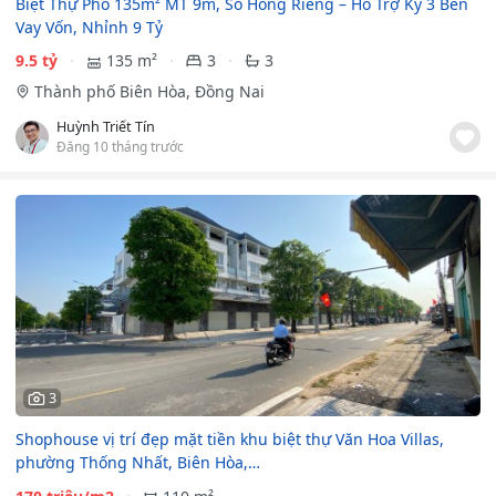
Biệt Thự Phố 135m² MT 9m, Sổ Hồng Riêng – Hỗ Trợ Ký 3 Bên
Vay Vốn, Nhỉnh 9 Tỷ
9.5 tỷ
135 m²
3
3
Thành phố Biên Hòa, Đồng Nai
Huỳnh Triết Tín
Đăng 10 tháng trước
3
Shophouse vị trí đẹp mặt tiền khu biệt thự Văn Hoa Villas,
phường Thống Nhất, Biên Hòa,…