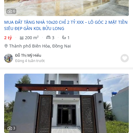
6
MUA ĐẤT TẶNG NHÀ 10x20 CHỈ 2 TỶ XXX – LÔ GÓC 2 MẶT TIỀN
SIÊU ĐẸP GẦN KDL BỬU LONG
2 tỷ
200 m²
3
1
Thành phố Biên Hòa, Đồng Nai
Đỗ Thị Mỹ Hiếu
Đăng 4 tuần trước
3