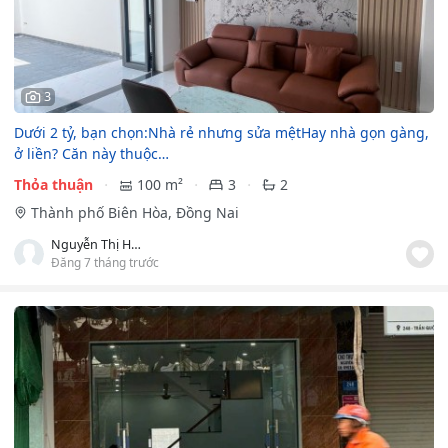
3
Dưới 2 tỷ, bạn chọn:Nhà rẻ nhưng sửa mệtHay nhà gọn gàng,
ở liền? Căn này thuộc…
Thỏa thuận
100 m²
3
2
Thành phố Biên Hòa, Đồng Nai
Nguyễn Thị Huỳnh Như
Đăng 7 tháng trước