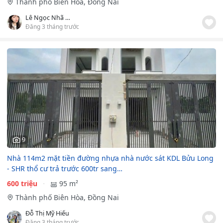
Thành phố Biên Hòa, Đồng Nai
Lê Ngọc Nhã Trân
Đăng 3 tháng trước
9
Nhà 114m2 mặt tiền đường nhựa nhà nước sát KDL Bửu Long
- SHR thổ cư trả trước 600tr sang…
600 triệu
95 m²
Thành phố Biên Hòa, Đồng Nai
Đỗ Thị Mỹ Hiếu
Đăng 3 tháng trước