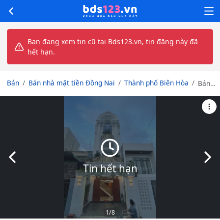
Bạn đang xem tin cũ tại Bds123.vn, tin đăng này đã
hết hạn.
Bán
Bán nhà mặt tiền Đồng Nai
Thành phố Biên Hòa
Bán
siêu
phẩm
nhà
mặt
tiền
đường
Phườn
Slide trước
Slid
Tân
Tin hết hạn
Hiệp,
Biên
Hòa,
Đồng
Nai
1
/8