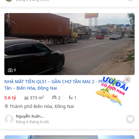
9
NHÀ MẶT TIỀN QL51 – GẦN CHỢ TÂN MAI 2 - Phường Phước
Tân – Biên Hòa, Đồng Nai
5.6 tỷ
373 m²
2
1
Thành phố Biên Hòa, Đồng Nai
Nguyễn Xuân Khánh
Đăng 4 tháng trước