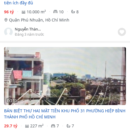
tiện ích đầy đủ
96 tỷ
10.000 m²
10
8
Quận Phú Nhuận, Hồ Chí Minh
Nguyễn Thành Tân
Đăng 3 năm trước
11
BÁN BIỆT THỰ HAI MẶT TIỀN KHU PHỐ 31 PHƯỜNG HIỆP BÌNH
THÀNH PHỐ HỒ CHÍ MINH
29.7 tỷ
227 m²
7
7