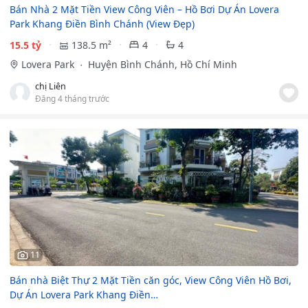
Bán Nhà 2 Mặt Tiền View Công Viên – Hồ Bơi Dự Án Lovera
Park Khang Điền Bình Chánh (View Đẹp)
15.5 tỷ
138.5 m²
4
4
Lovera Park
Huyện Bình Chánh, Hồ Chí Minh
chị Liên
Đăng 4 tháng trước
11
Bán nhà Biệt Thự 2 Mặt Tiền căn góc, View Công Viên Hồ Bơi,
Dự Án Lovera Park Khang Điền…