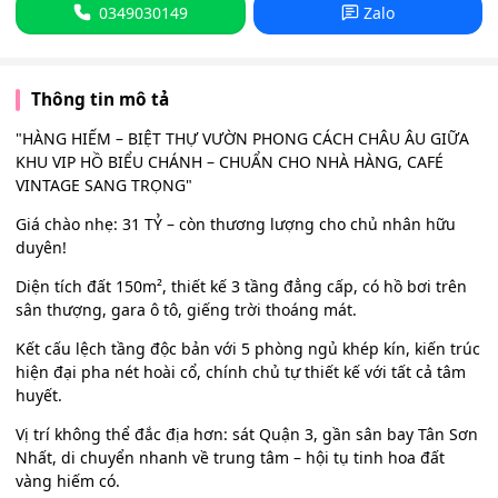
0349030149
Zalo
Thông tin mô tả
"HÀNG HIẾM – BIỆT THỰ VƯỜN PHONG CÁCH CHÂU ÂU GIỮA
KHU VIP HỒ BIỂU CHÁNH – CHUẨN CHO NHÀ HÀNG, CAFÉ
VINTAGE SANG TRỌNG"
Giá chào nhẹ: 31 TỶ – còn thương lượng cho chủ nhân hữu
duyên!
Diện tích đất 150m², thiết kế 3 tầng đẳng cấp, có hồ bơi trên
sân thượng, gara ô tô, giếng trời thoáng mát.
Kết cấu lệch tầng độc bản với 5 phòng ngủ khép kín, kiến trúc
hiện đại pha nét hoài cổ, chính chủ tự thiết kế với tất cả tâm
huyết.
Vị trí không thể đắc địa hơn: sát Quận 3, gần sân bay Tân Sơn
Nhất, di chuyển nhanh về trung tâm – hội tụ tinh hoa đất
vàng hiếm có.