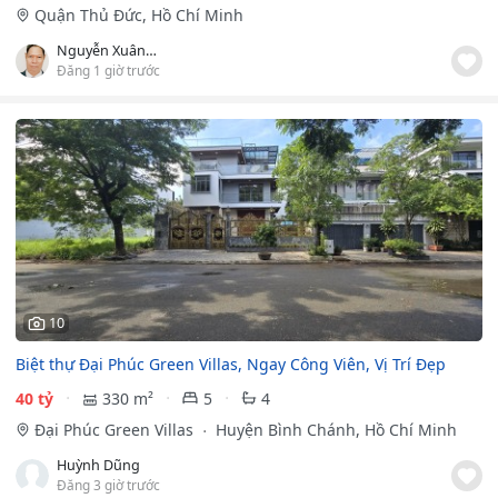
Quận Thủ Đức, Hồ Chí Minh
Nguyễn Xuân Hiền
Đăng 1 giờ trước
10
Biệt thự Đại Phúc Green Villas, Ngay Công Viên, Vị Trí Đẹp
40 tỷ
330 m²
5
4
Đại Phúc Green Villas
Huyện Bình Chánh, Hồ Chí Minh
Huỳnh Dũng
Đăng 3 giờ trước