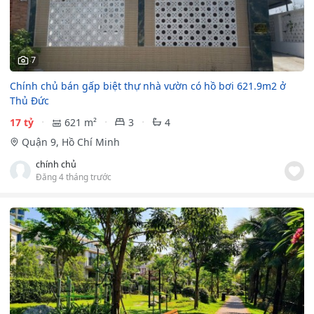
7
Chính chủ bán gấp biệt thự nhà vườn có hồ bơi 621.9m2 ở
Thủ Đức
17 tỷ
621 m²
3
4
Quận 9, Hồ Chí Minh
chính chủ
Đăng 4 tháng trước