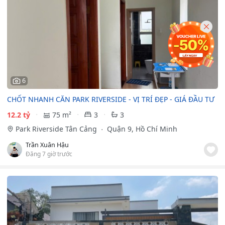
6
CHỐT NHANH CĂN PARK RIVERSIDE - VỊ TRÍ ĐẸP - GIÁ ĐẦU TƯ
12.2 tỷ
75 m²
3
3
Park Riverside Tân Cảng
Quận 9, Hồ Chí Minh
Trần Xuân Hậu
Đăng 7 giờ trước