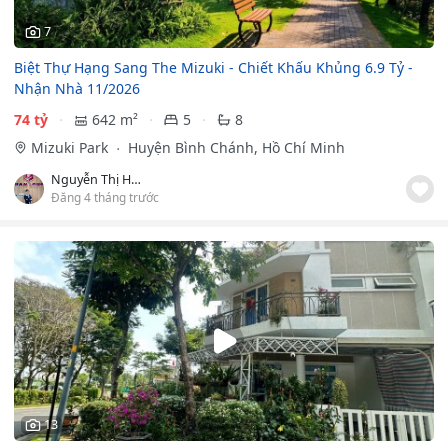
7
Biệt Thự Hạng Sang The Mizuki - Chiết Khấu Khủng 6.9 Tỷ -
Nhận Nhà 11/2026
74 tỷ
642 m²
5
8
Mizuki Park
Huyện Bình Chánh, Hồ Chí Minh
Nguyễn Thị Hiếu
Đăng 4 tháng trước
13