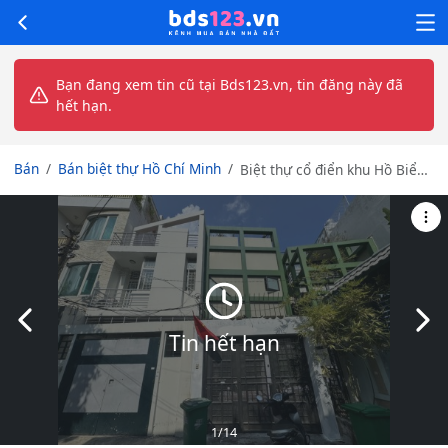
Bạn đang xem tin cũ tại Bds123.vn, tin đăng này đã
hết hạn.
Bán
Bán biệt thự Hồ Chí Minh
Biệt thự cổ điển khu Hồ Biểu
Chánh - kinh doanh luxury /
làm dinh thự nghỉ dưỡng
đẳng cấp
Slide trước
Slid
Tin hết hạn
1
/14