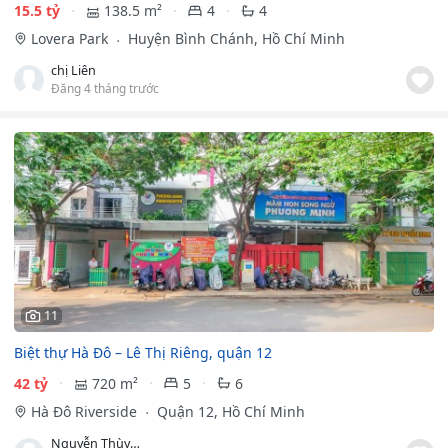
15.5 tỷ
138.5 m²
4
4
Lovera Park
Huyện Bình Chánh, Hồ Chí Minh
chị Liên
Đăng 4 tháng trước
11
Biệt thự Hà Đô – Lê Thị Riêng, quận 12
42 tỷ
720 m²
5
6
Hà Đô Riverside
Quận 12, Hồ Chí Minh
Nguyễn Thùy Thu Nguyệt