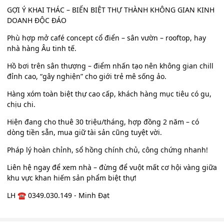
GỢI Ý KHAI THÁC – BIẾN BIỆT THỰ THÀNH KHÔNG GIAN KINH
DOANH ĐỘC ĐÁO
Phù hợp mở café concept cổ điển – sân vườn – rooftop, hay
nhà hàng Âu tinh tế.
Hồ bơi trên sân thượng – điểm nhấn tạo nên không gian chill
đỉnh cao, “gây nghiện” cho giới trẻ mê sống ảo.
Hàng xóm toàn biệt thự cao cấp, khách hàng mục tiêu có gu,
chịu chi.
Hiện đang cho thuê 30 triệu/tháng, hợp đồng 2 năm – có
dòng tiền sẵn, mua giữ tài sản cũng tuyệt vời.
Pháp lý hoàn chỉnh, sổ hồng chính chủ, công chứng nhanh!
Liên hệ ngay để xem nhà – đừng để vuột mất cơ hội vàng giữa
khu vực khan hiếm sản phẩm biệt thự!
LH ☎️ 0349.030.149 - Minh Đạt