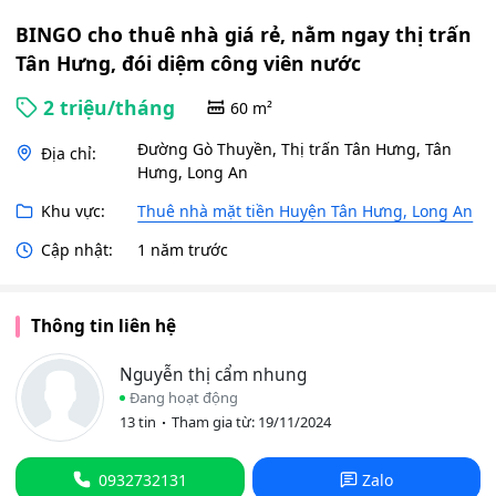
viên
nước
BINGO cho thuê nhà giá rẻ, nằm ngay thị trấn
Tân Hưng, đói diệm công viên nước
2 triệu/tháng
60 m²
Đường Gò Thuyền, Thị trấn Tân Hưng, Tân
Địa chỉ:
Hưng, Long An
Khu vực:
Thuê nhà mặt tiền Huyện Tân Hưng, Long An
Cập nhật:
1 năm trước
Thông tin liên hệ
Nguyễn thị cẩm nhung
Đang hoạt động
13 tin
Tham gia từ: 19/11/2024
0932732131
Zalo