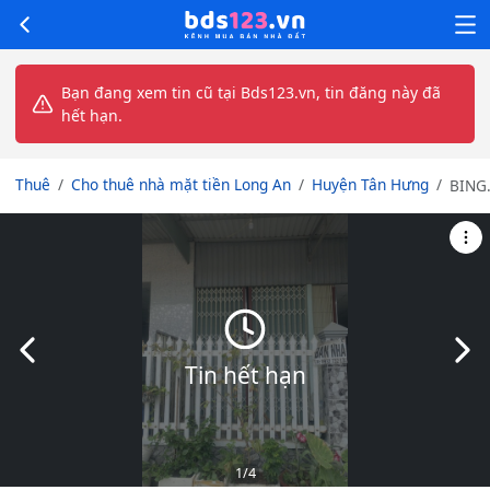
Bạn đang xem tin cũ tại Bds123.vn, tin đăng này đã
hết hạn.
Thuê
Cho thuê nhà mặt tiền Long An
Huyện Tân Hưng
BING
cho
thuê
nhà
giá rẻ
nằm
ngay
thị
Slide trước
Slid
trấn
Tin hết hạn
Tân
Hưng
đói
diệm
công
1
/4