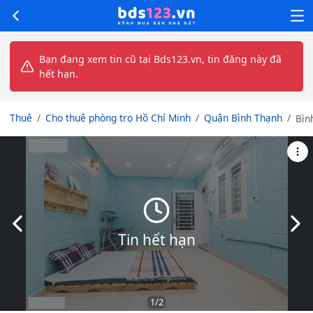
Bạn đang xem tin cũ tại Bds123.vn, tin đăng này đã
hết hạn.
Thuê
Cho thuê phòng trọ Hồ Chí Minh
Quận Bình Thạnh
Bìn
Thạ
|
Phò
diệ
tích
lớn
tho
Slide trước
Slid
má
Tin hết hạn
1
/2