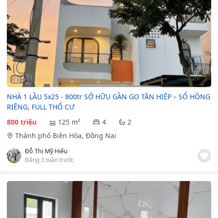
5
NHÀ 1 LẦU 5x25 - 800tr SỞ HỮU GẦN GO TÂN HIỆP – SỔ HỒNG
RIÊNG, FULL THỔ CƯ
800 triệu
125 m²
4
2
Thành phố Biên Hòa, Đồng Nai
Đỗ Thị Mỹ Hiếu
Đăng 3 tuần trước