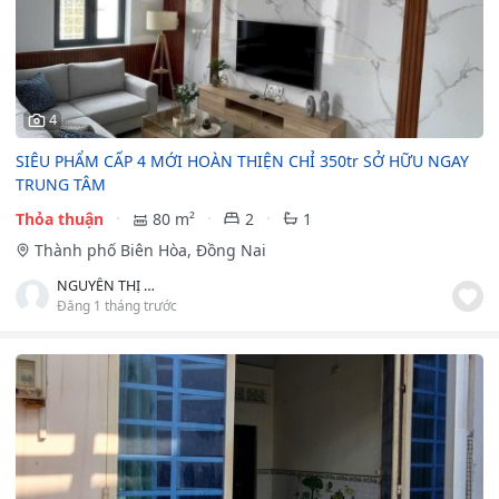
4
SIÊU PHẨM CẤP 4 MỚI HOÀN THIỆN CHỈ 350tr SỞ HỮU NGAY
TRUNG TÂM
Thỏa thuận
80 m²
2
1
Thành phố Biên Hòa, Đồng Nai
NGUYỄN THỊ MỸ DUYÊN
Đăng 1 tháng trước