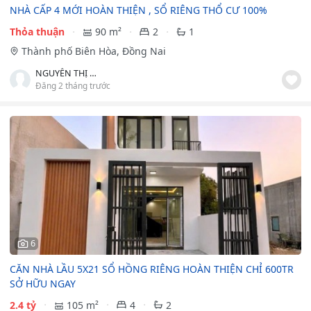
NHÀ CẤP 4 MỚI HOÀN THIỆN , SỔ RIÊNG THỔ CƯ 100%
Thỏa thuận
90 m²
2
1
Thành phố Biên Hòa, Đồng Nai
NGUYỄN THỊ MỸ DUYÊN
Đăng 2 tháng trước
6
CĂN NHÀ LẦU 5X21 SỔ HỒNG RIÊNG HOÀN THIỆN CHỈ 600TR
SỞ HỮU NGAY
2.4 tỷ
105 m²
4
2