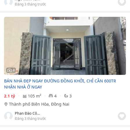
Đăng 3 tháng trước
8
BÁN NHÀ ĐẸP NGAY ĐƯỜNG ĐỒNG KHỞI, CHỈ CẦN 600TR
NHẬN NHÀ Ở NGAY
2.1 tỷ
105 m²
4
3
Thành phố Biên Hòa, Đồng Nai
Phan Đào Công Duy
Đăng 3 tháng trước