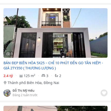
5
BÁN ĐẸP BIÊN HÒA 5X25 – CHỈ 10 PHÚT ĐẾN GO TÂN HIỆP! -
GIÁ 2TY350 ( THƯƠNG LƯỢNG )
2.4 tỷ
125 m²
3
2
Thành phố Biên Hòa, Đồng Nai
Đỗ Thị Mỹ Hiếu
Đăng 2 tuần trước