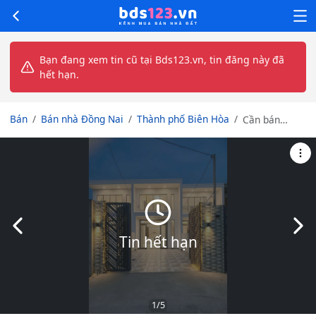
Bạn đang xem tin cũ tại Bds123.vn, tin đăng này đã
hết hạn.
Bán
Bán nhà Đồng Nai
Thành phố Biên Hòa
Cần bán
nhanh nhà 1
Trệt 1 Lửng
giá rẻ chỉ hơn
1 tỷ - Trả
trước 500tr
sang tên
ngay
Slide trước
Slid
Tin hết hạn
1
/5