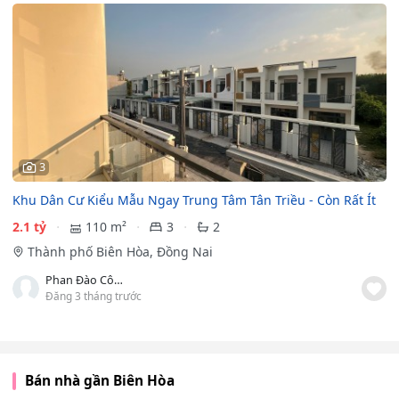
3
Khu Dân Cư Kiểu Mẫu Ngay Trung Tâm Tân Triều - Còn Rất Ít
2.1 tỷ
110 m²
3
2
Thành phố Biên Hòa, Đồng Nai
Phan Đào Công Duy
Đăng 3 tháng trước
Bán nhà gần Biên Hòa