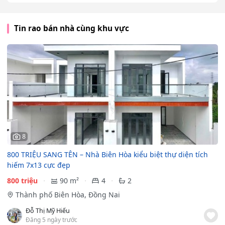
Tin rao bán nhà cùng khu vực
8
800 TRIỆU SANG TÊN – Nhà Biên Hòa kiểu biệt thự diện tích
hiếm 7x13 cực đẹp
800 triệu
90 m²
4
2
Thành phố Biên Hòa, Đồng Nai
Đỗ Thị Mỹ Hiếu
Đăng 5 ngày trước