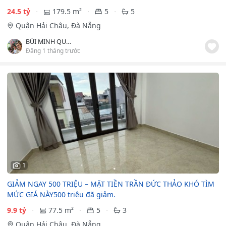
24.5 tỷ
179.5 m²
5
5
Quận Hải Châu, Đà Nẵng
BÙI MINH QUYNH
Đăng 1 tháng trước
1
GIẢM NGAY 500 TRIỆU – MẶT TIỀN TRẦN ĐỨC THẢO KHÓ TÌM
MỨC GIÁ NÀY500 triệu đã giảm.
9.9 tỷ
77.5 m²
5
3
Quận Hải Châu, Đà Nẵng