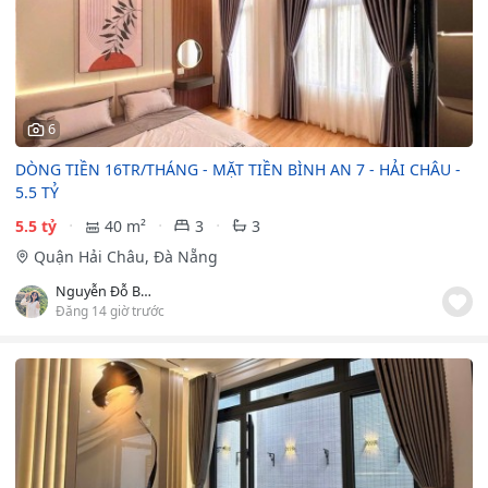
6
DÒNG TIỀN 16TR/THÁNG - MẶT TIỀN BÌNH AN 7 - HẢI CHÂU -
5.5 TỶ
5.5 tỷ
40 m²
3
3
Quận Hải Châu, Đà Nẵng
Nguyễn Đỗ Bảo Ngân
Đăng 14 giờ trước