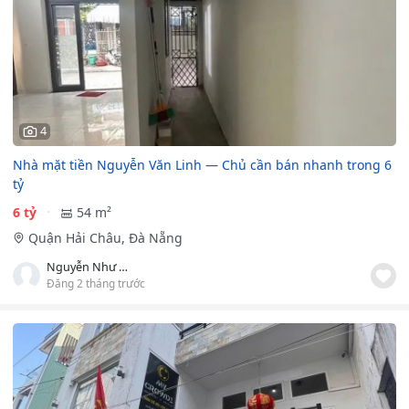
4
Nhà mặt tiền Nguyễn Văn Linh — Chủ cần bán nhanh trong 6
tỷ
6 tỷ
54 m²
Quận Hải Châu, Đà Nẵng
Nguyễn Như Thùy Nhung
Đăng 2 tháng trước