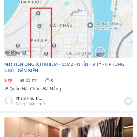
1
Mặt TIỀN ÔNG ÍCH KHIÊM - 65M2 - NHỈNH 9 TỶ - 6 PHÒNG
NGỦ - GẦN BIỂN
9 tỷ
65 m²
6
Quận Hải Châu, Đà Nẵng
Phạm Phú Trọng
Đăng 1 tuần trước