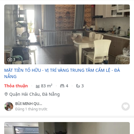
3
MẶT TIỀN TỐ HỮU - VỊ TRÍ VÀNG TRUNG TÂM CẨM LỆ - ĐÀ
NẴNG
Thỏa thuận
83 m²
4
3
Quận Hải Châu, Đà Nẵng
BÙI MINH QUYNH
Đăng 1 tháng trước