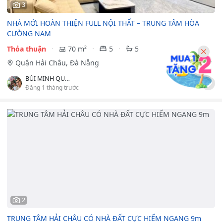
3
NHÀ MỚI HOÀN THIỆN FULL NỘI THẤT – TRUNG TÂM HÒA
CƯỜNG NAM
Thỏa thuận
70 m²
5
5
Quận Hải Châu, Đà Nẵng
BÙI MINH QUYNH
Đăng 1 tháng trước
2
TRUNG TÂM HẢI CHÂU CÓ NHÀ ĐẤT CỰC HIẾM NGANG 9m