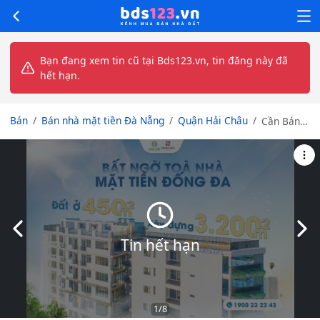
Bạn đang xem tin cũ tại Bds123.vn, tin đăng này đã
hết hạn.
Bán
Bán nhà mặt tiền Đà Nẵng
Quận Hải Châu
Cần Bán
tòa văn
phòng và
căn hộ 8
tầng
439m2,
doanh thu
5.2
Slide trước
Slid
tỷ/năm tại
Tin hết hạn
đường
Đống Đa,
Hải Châu
1
/8