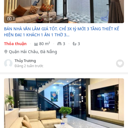
3
BÁN NHÀ VĂN LÂM GIÁ TỐT. CHỈ 3X tỷ MỚI 3 TẦNG THIẾT KẾ
HIỆN ĐẠI 1 KHÁCH 1 ĂN 1 THỜ 3…
Thỏa thuận
80 m²
3
3
Quận Hải Châu, Đà Nẵng
Thủy Trương
Đăng 2 tuần trước