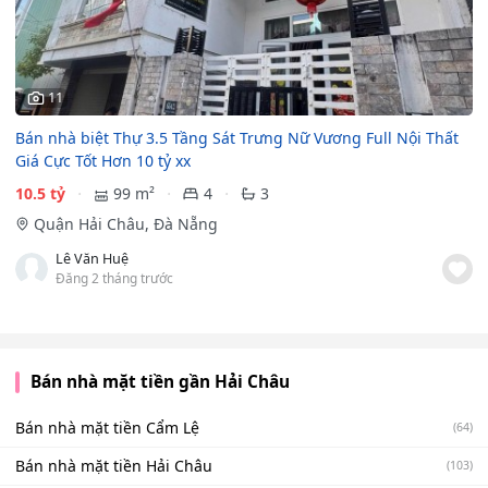
11
Bán nhà biệt Thự 3.5 Tầng Sát Trưng Nữ Vương Full Nội Thất
Giá Cực Tốt Hơn 10 tỷ xx
10.5 tỷ
99 m²
4
3
Quận Hải Châu, Đà Nẵng
Lê Văn Huệ
Đăng 2 tháng trước
Bán nhà mặt tiền gần Hải Châu
Bán nhà mặt tiền Cẩm Lệ
(64)
Bán nhà mặt tiền Hải Châu
(103)