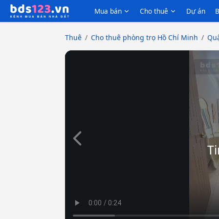
Mua bán
Cho thuê
Dự án
B
Thuê
Cho thuê phòng trọ Hồ Chí Minh
Quậ
Slide trước
Ti