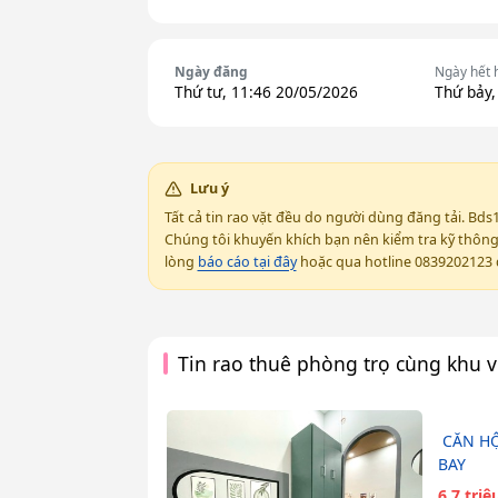
Ngày đăng
Ngày hết 
Thứ tư, 11:46 20/05/2026
Thứ bảy,
Lưu ý
Tất cả tin rao vặt đều do người dùng đăng tải. Bds
Chúng tôi khuyến khích bạn nên kiểm tra kỹ thông t
lòng
báo cáo tại đây
hoặc qua hotline 0839202123 đ
Tin rao thuê phòng trọ cùng khu 
️ CĂN H
BAY
6.7 tri