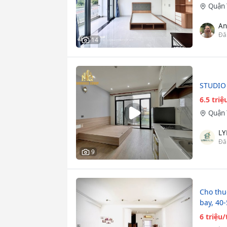
Quận 
An
Đă
14
STUDIO
6.5 tri
Quận 
L
Đă
9
Cho thu
bay, 40
6 triệu