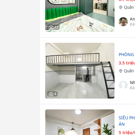
Quận 
An
Đă
11
PHÒNG 
3.5 tri
Quận 
Nh
Đă
4
SIÊU P
ÁN
5 triệu