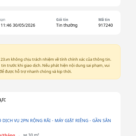
hạn
Gói tin
Mã tin
 11:46 30/05/2026
Tin thường
917240
123.vn không chịu trách nhiệm về tính chính xác của thông tin.
in trước khi giao dịch. Nếu phát hiện nội dung sai phạm, vui
ể được hỗ trợ nhanh chóng và kịp thời.
vực
Ộ DỊCH VỤ 2PN RỘNG RÃI - MÁY GIẶT RIÊNG - GẦN SÂN
ệu/tháng
30 m²