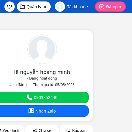
Quản lý tin
Tài khoản
Đăng tin
lê nguyễn hoàng minh
Đang hoạt động
4 tin đăng
Tham gia từ: 05/05/2026
eo
0903858440
Nhắn Zalo
Yêu thích
Chia sẻ
Báo xấu