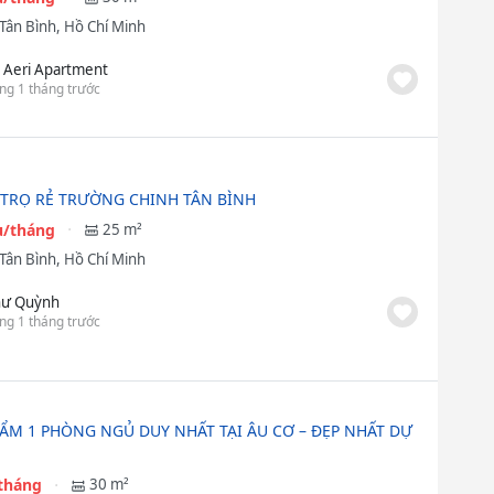
Tân Bình, Hồ Chí Minh
 Aeri Apartment
ng 1 tháng trước
TRỌ RẺ TRƯỜNG CHINH TÂN BÌNH
ệu/tháng
25 m²
Tân Bình, Hồ Chí Minh
ư Quỳnh
ng 1 tháng trước
HẨM 1 PHÒNG NGỦ DUY NHẤT TẠI ÂU CƠ – ĐẸP NHẤT DỰ
/tháng
30 m²