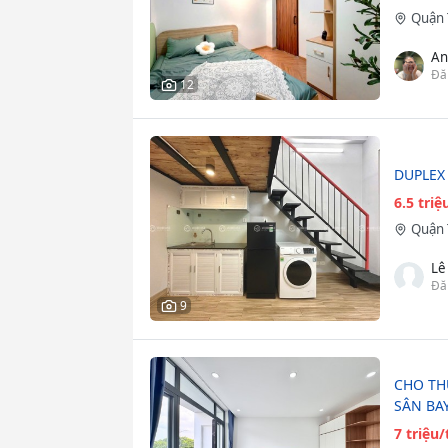
Quận 
An
Đă
12
DUPLEX 
6.5 tri
Quận 
Lê
Đă
9
CHO TH
SÂN BAY
7 triệu