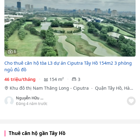
6
Cho thuê căn hộ tòa L3 dự án Ciputra Tây Hồ 154m2 3 phòng
ngủ đủ đồ
46 triệu/tháng
154 m²
3
Khu đô thị Nam Thăng Long - Ciputra
Quận Tây Hồ, Hà
Nội
Nguyễn Hữu Tiến Anh
Đăng 4 năm trước
Thuê căn hộ gần Tây Hồ