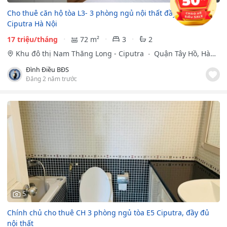
Cho thuê căn hộ tòa L3- 3 phòng ngủ nội thất đầy đủ tại
Ciputra Hà Nội
17 triệu/tháng
72 m²
3
2
Khu đô thị Nam Thăng Long - Ciputra
Quận Tây Hồ, Hà
Nội
Đình Điều BĐS
Đăng 2 năm trước
5
Chính chủ cho thuê CH 3 phòng ngủ tòa E5 Ciputra, đầy đủ
nội thất