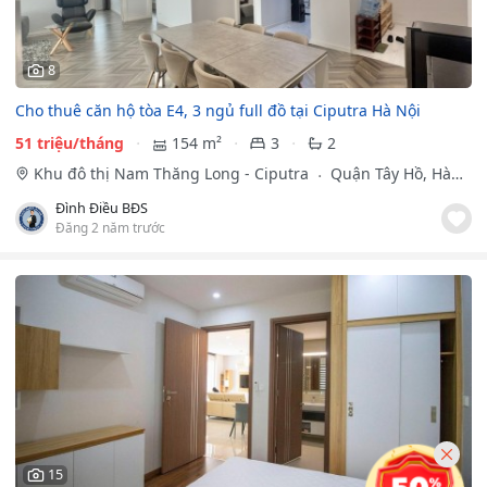
8
Cho thuê căn hộ tòa E4, 3 ngủ full đồ tại Ciputra Hà Nội
51 triệu/tháng
154 m²
3
2
Khu đô thị Nam Thăng Long - Ciputra
Quận Tây Hồ, Hà
Nội
Đình Điều BĐS
Đăng 2 năm trước
15