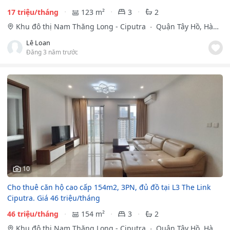
17 triệu/tháng
123 m²
3
2
Khu đô thị Nam Thăng Long - Ciputra
Quận Tây Hồ, Hà
Nội
Lê Loan
Đăng 3 năm trước
10
Cho thuê căn hộ cao cấp 154m2, 3PN, đủ đồ tại L3 The Link
Ciputra. Giá 46 triệu/tháng
46 triệu/tháng
154 m²
3
2
Khu đô thị Nam Thăng Long - Ciputra
Quận Tây Hồ, Hà