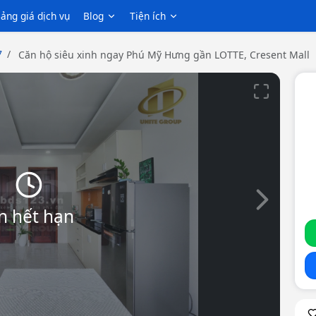
ảng giá dịch vụ
Blog
Tiện ích
7
️ Căn hộ siêu xinh ngay Phú Mỹ Hưng gần LOTTE, Cresent Mall
Slide tiếp th
n hết hạn