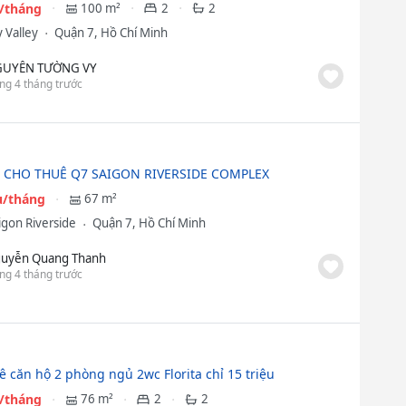
u/tháng
100 m²
2
2
 Valley
Quận 7, Hồ Chí Minh
UYỄN TƯỜNG VY
ng 4 tháng trước
 CHO THUÊ Q7 SAIGON RIVERSIDE COMPLEX
ệu/tháng
67 m²
igon Riverside
Quận 7, Hồ Chí Minh
uyễn Quang Thanh
ng 4 tháng trước
ê căn hộ 2 phòng ngủ 2wc Florita chỉ 15 triệu
u/tháng
76 m²
2
2