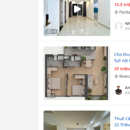
13.5 tr
Florit
Nh
Đă
14
Cho thuê
full nội
25 triệ
Rivier
An
Đă
4
Thuê Că
22 Triệu