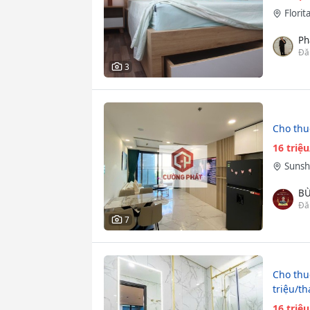
Florit
Ph
Đă
3
Cho thu
16 triệ
Sunsh
BÙ
Đă
7
Cho thu
triệu/t
16 triệ