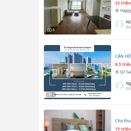
22 triệ
Happy
NG
Đă
8
CĂN HỘ
8.5 tri
Q7 Sa
Ng
Đă
4
Cho thu
15 triệ