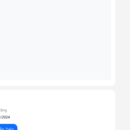
động
1/2024
ắn Zalo