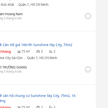
a Đức Khải
Quận 7, Hồ Chí Minh
am Hoang Nam
ng 3 tháng trước
ê Căn Hộ giá 16tr/th Sunshine Sky City, 75m2
u/tháng
75 m²
2
2
ine City Sài Gòn
Quận 7, Hồ Chí Minh
I TRƯỜNG GIANG
ng 5 tháng trước
ê căn hộ chung cư Sunshine Sky City, 75m2, 16
háng
u/tháng
75 m²
2
2