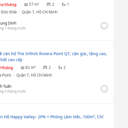
iệu/tháng
57 m²
2
1
a Đức Khải
Quận 7, Hồ Chí Minh
ung Dinh
ng 1 tháng trước
 căn hộ The Infiniti Riviera Point Q7, căn góc, tầng cao,
 thất cao cấp
u/tháng
82 m²
2
2
a Point
Quận 7, Hồ Chí Minh
h Tuấn
ng 3 tháng trước
n Hộ Happy Valley– 2PN + Phòng Làm Việc, 100m², Chỉ