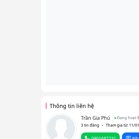
Thông tin liên hệ
Trần Gia Phú
Đang hoạt 
3 tin đăng
Tham gia từ: 11/0
0901687231
Nh