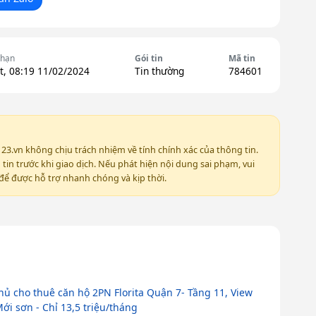
 hạn
Gói tin
Mã tin
t, 08:19 11/02/2024
Tin thường
784601
123.vn không chịu trách nhiệm về tính chính xác của thông tin.
in trước khi giao dịch. Nếu phát hiện nội dung sai phạm, vui
ể được hỗ trợ nhanh chóng và kịp thời.
hủ cho thuê căn hộ 2PN Florita Quận 7- Tầng 11, View
ới sơn - Chỉ 13,5 triệu/tháng