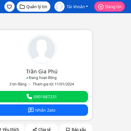
Quản lý tin
Tài khoản
Đăng tin
Trần Gia Phú
Đang hoạt động
3 tin đăng
Tham gia từ: 11/01/2024
eo
0901687231
Nhắn Zalo
Yêu thích
Chia sẻ
Báo xấu