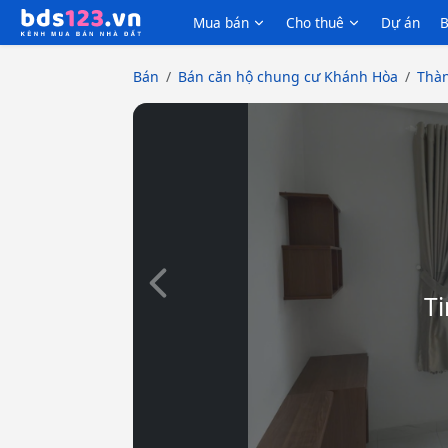
Mua bán
Cho thuê
Dự án
B
Bán
Bán căn hộ chung cư Khánh Hòa
Thàn
Slide trước
Ti