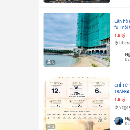
Căn hộ 
full nội
1.6 tỷ
Liber
Ng
Đă
6
CHỈ TỪ 
TRANG!
1.6 tỷ
Vega 
Ng
Đă
3