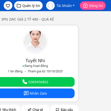
Quản lý tin
Tài khoản
Đăng tin
 3PN 2WC GIÁ 2 TỶ 480 - QUÁ RẺ
Tuyết Nhi
Đang hoạt động
1 tin đăng
Tham gia từ: 10/10/2025
eo
0389456802
Nhắn Zalo
Yêu thích
Chia sẻ
Báo xấu