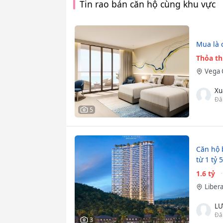
Tin rao bán căn hộ cùng khu vực
Mua là c
Thỏa t
Vega 
Xu
Đă
5
Căn hộ 
từ 1 tỷ
1.6 tỷ
Liber
L
Đă
3