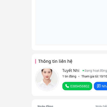
Thông tin liên hệ
Tuyết Nhi
Đang hoạt độn
1 tin đăng
Tham gia từ: 10/1
0389456802
Nh
Ngày đăng
Ngày hế