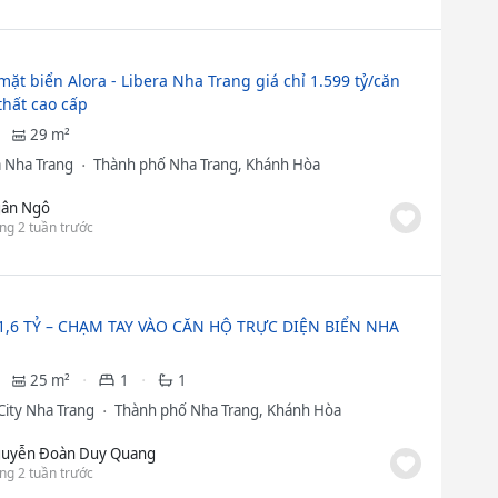
mặt biển Alora - Libera Nha Trang giá chỉ 1.599 tỷ/căn
 thất cao cấp
29 m²
a Nha Trang
Thành phố Nha Trang, Khánh Hòa
ân Ngô
ng 2 tuần trước
1,6 TỶ – CHẠM TAY VÀO CĂN HỘ TRỰC DIỆN BIỂN NHA
25 m²
1
1
City Nha Trang
Thành phố Nha Trang, Khánh Hòa
uyễn Đoàn Duy Quang
ng 2 tuần trước