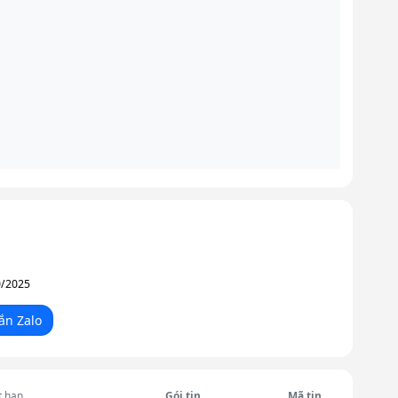
g
0/2025
ắn Zalo
t hạn
Gói tin
Mã tin