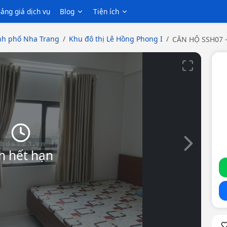
ảng giá dịch vụ
Blog
Tiện ích
h phố Nha Trang
Khu đô thị Lê Hồng Phong I
CĂN HỘ SSH07 -
Slide tiếp th
n hết hạn