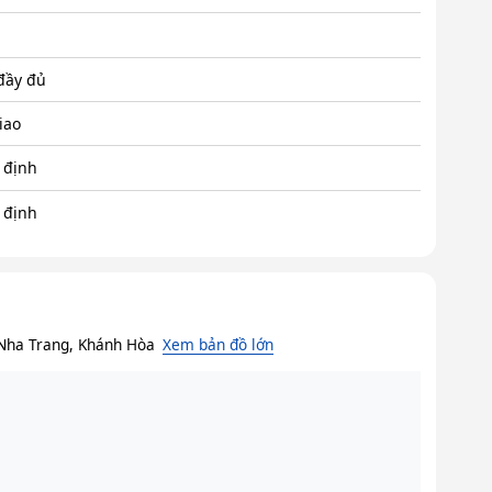
 đầy đủ
iao
 định
 định
Nha Trang, Khánh Hòa
Xem bản đồ lớn