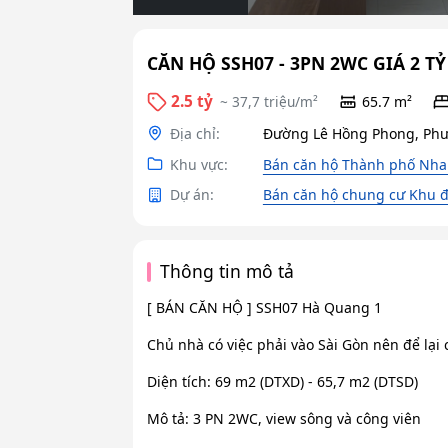
CĂN HỘ SSH07 - 3PN 2WC GIÁ 2 TỶ
2.5 tỷ
~ 37,7 triệu/m²
65.7 m²
Địa chỉ:
Đường Lê Hồng Phong, Phư
Khu vực:
Bán căn hộ Thành phố Nha
Dự án:
Bán căn hộ chung cư Khu đ
Thông tin mô tả
[ BÁN CĂN HỘ ] SSH07 Hà Quang 1
Chủ nhà có việc phải vào Sài Gòn nên để lại 
Diện tích: 69 m2 (DTXD) - 65,7 m2 (DTSD)
Mô tả: 3 PN 2WC, view sông và công viên