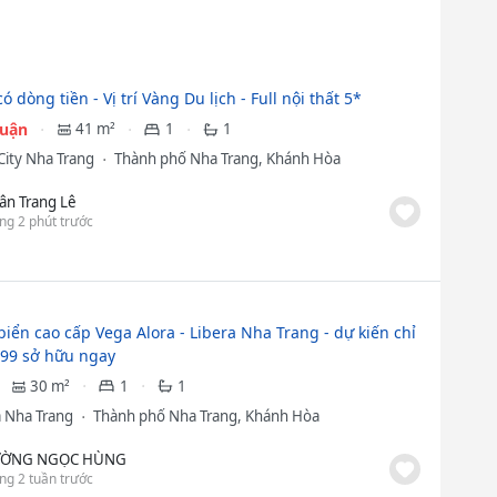
ó dòng tiền - Vị trí Vàng Du lịch - Full nội thất 5*
huận
41 m²
1
1
City Nha Trang
Thành phố Nha Trang, Khánh Hòa
ân Trang Lê
ng 2 phút trước
biển cao cấp Vega Alora - Libera Nha Trang - dự kiến chỉ
 599 sở hữu ngay
30 m²
1
1
a Nha Trang
Thành phố Nha Trang, Khánh Hòa
ƯỜNG NGỌC HÙNG
ng 2 tuần trước