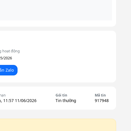
g hoạt động
05/2026
ắn Zalo
 hạn
Gói tin
Mã tin
, 11:57 11/06/2026
Tin thường
917948