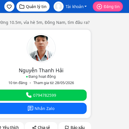
Quản lý tin
Tài khoản
Đăng tin
đường 10.5m, vỉa hè 5m, Đông Nam, tìm đâu ra?
Nguyễn Thanh Hải
Đang hoạt động
10 tin đăng
Tham gia từ: 28/05/2026
eo
0794782599
Nhắn Zalo
Yêu thích
Chia sẻ
Báo xấu