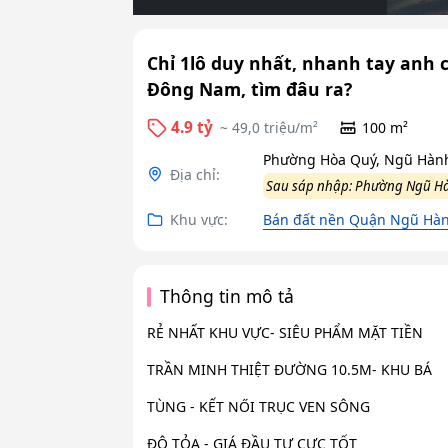
Chỉ 1lô duy nhất, nhanh tay anh c
Đông Nam, tìm đâu ra?
4.9 tỷ
~ 49,0 triệu/m²
100 m²
Phường Hòa Quý, Ngũ Hàn
Địa chỉ:
Sau sáp nhập: Phường Ngũ H
Khu vực:
Bán đất nền Quận Ngũ Hàn
Thông tin mô tả
RẺ NHẤT KHU VỰC- SIÊU PHẨM MẶT TIỀN
TRẦN MINH THIỆT ĐƯỜNG 10.5M- KHU BÁ
TÙNG - KẾT NŐI TRỤC VEN SÔNG
ĐÔ TỎA - GIÁ ĐẦU TƯ CỰC TỐT