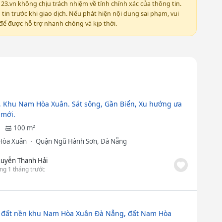
123.vn không chịu trách nhiệm về tính chính xác của thông tin.
in trước khi giao dịch. Nếu phát hiện nội dung sai phạm, vui
ể được hỗ trợ nhanh chóng và kịp thời.
, Khu Nam Hòa Xuân. Sát sông, Gần Biển, Xu hướng ưa
 mới.
100 m²
Hòa Xuân
Quận Ngũ Hành Sơn, Đà Nẵng
uyễn Thanh Hải
ng 1 tháng trước
đất nền khu Nam Hòa Xuân Đà Nẵng, đất Nam Hòa