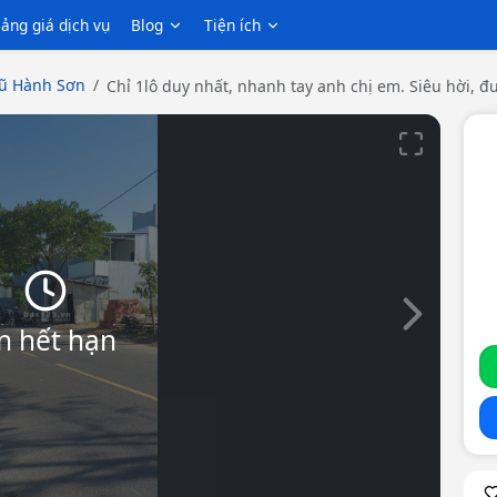
ảng giá dịch vụ
Blog
Tiện ích
ũ Hành Sơn
Chỉ 1lô duy nhất, nhanh tay anh chị em. Siêu hời, 
Slide tiếp th
n hết hạn