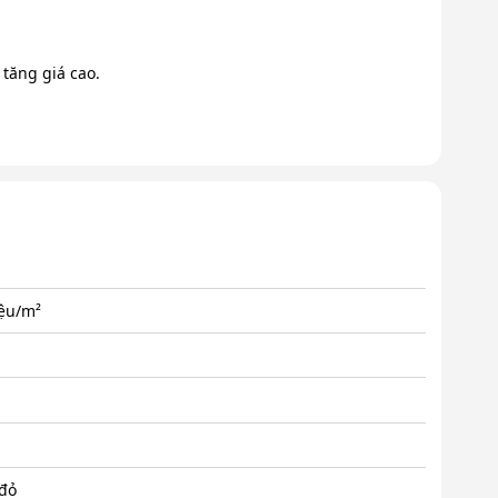
tăng giá cao.
iệu/m²
 đỏ