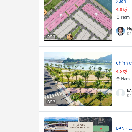
Xuân
4.3 tỷ
Nam 
Ng
Đă
3
Chính t
4.5 tỷ
Nam 
lư
Đă
3
BÁN - Đ