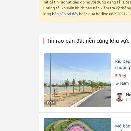
Tất cả tin rao vặt đều do người dùng đăng tải. Bds
Chúng tôi khuyến khích bạn nên kiểm tra kỹ thông t
lòng
báo cáo tại đây
hoặc qua hotline 0839202123 đ
Tin rao bán đất nền cùng khu vực
Rẻ, Đẹp
chuộng
5.9 tỷ
Nam 
Ng
Đă
5
Mở bán 