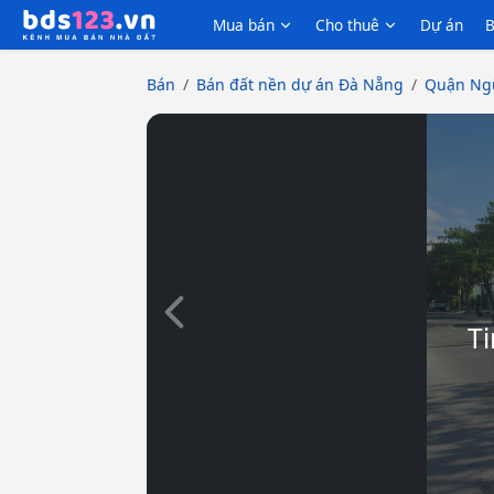
Mua bán
Cho thuê
Dự án
B
Bán
Bán đất nền dự án Đà Nẵng
Quận Ng
Slide trước
Ti