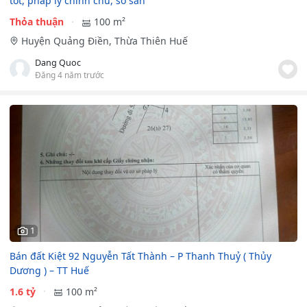
tốt, pháp lý chính chủ, sổ sẵn
Thỏa thuận
100 m²
Huyện Quảng Điền, Thừa Thiên Huế
Dang Quoc
Đăng 4 năm trước
1
Bán đất Kiệt 92 Nguyễn Tất Thành – P Thanh Thuỷ ( Thủy
Dương ) – TT Huế
1.6 tỷ
100 m²