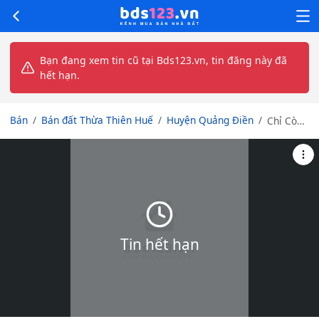
Bạn đang xem tin cũ tại Bds123.vn, tin đăng này đã
hết hạn.
Bán
Bán đất Thừa Thiên Huế
Huyện Quảng Điền
Chỉ Còn
1 lô
Quảng
Phú,
Đường
20m giá
rẻ bất
ngờ khu
vực dân
Tin hết hạn
cư đông
đúc giá
tốt