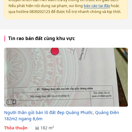
Nếu phát hiện nội dung sai phạm, vui lòng
báo cáo tại đây
hoặc
qua hotline 0839202123 để được hỗ trợ nhanh chóng và kịp thời.
Tin rao bán đất cùng khu vực
4
Người thân gửi bán lô đất đẹp Quảng Phước, Quảng Điền
182m2 ngang 8,6m
Thỏa thuận
182 m²