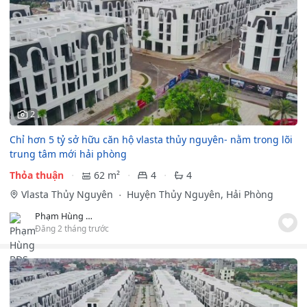
2
Chỉ hơn 5 tỷ sở hữu căn hộ vlasta thủy nguyên- nằm trong lõi
trung tâm mới hải phòng
Thỏa thuận
62 m²
4
4
Vlasta Thủy Nguyên
Huyện Thủy Nguyên, Hải Phòng
Phạm Hùng BĐS
Đăng 2 tháng trước