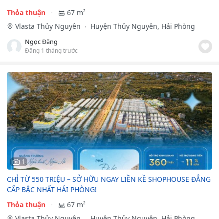
Thỏa thuận
67 m²
Vlasta Thủy Nguyên
Huyện Thủy Nguyên, Hải Phòng
Ngọc Đăng
Đăng 1 tháng trước
1
CHỈ TỪ 550 TRIỆU – SỞ HỮU NGAY LIỀN KỀ SHOPHOUSE ĐẲNG
CẤP BẬC NHẤT HẢI PHÒNG!
Thỏa thuận
67 m²
Vlasta Thủy Nguyên
Huyện Thủy Nguyên, Hải Phòng