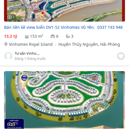
1
Bán liền kề view biển DV1-52 Vinhomes Vũ Yên. ️ 0337 193 948
13.2 tỷ
153 m²
6
3
Vinhomes Royal Island
Huyện Thủy Nguyên, Hải Phòng
Tư vấn Vinhomes Hải Phòng.
Đăng 1 tháng trước
3