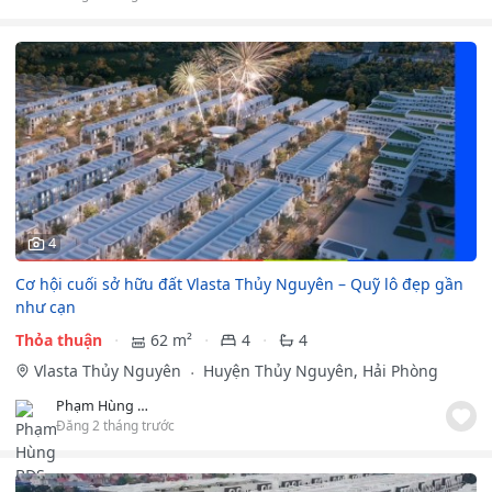
4
Cơ hội cuối sở hữu đất Vlasta Thủy Nguyên – Quỹ lô đẹp gần
như cạn
Thỏa thuận
62 m²
4
4
Vlasta Thủy Nguyên
Huyện Thủy Nguyên, Hải Phòng
Phạm Hùng BĐS
Đăng 2 tháng trước