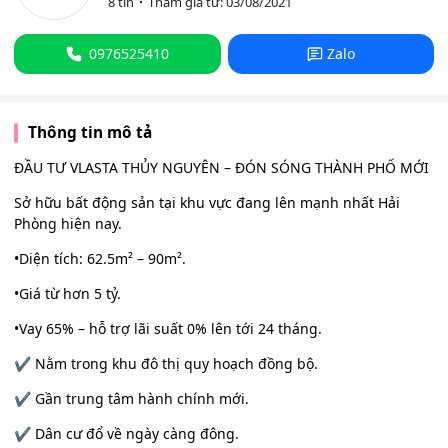
8 tin
Tham gia từ: 03/08/2021
0976525410
Zalo
Thông tin mô tả
ĐẦU TƯ VLASTA THỦY NGUYÊN – ĐÓN SÓNG THÀNH PHỐ MỚI
Sở hữu bất động sản tại khu vực đang lên mạnh nhất Hải
Phòng hiện nay.
•Diện tích: 62.5m² – 90m².
•Giá từ hơn 5 tỷ.
•Vay 65% – hỗ trợ lãi suất 0% lên tới 24 tháng.
✔️ Nằm trong khu đô thị quy hoạch đồng bộ.
✔️ Gần trung tâm hành chính mới.
✔️ Dân cư đổ về ngày càng đông.