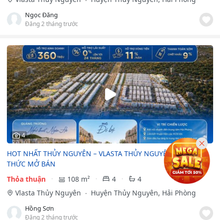
Ngọc Đăng
Đăng 2 tháng trước
4
HOT NHẤT THỦY NGUYÊN – VLASTA THỦY NGUYÊN CHÍNH
THỨC MỞ BÁN
Thỏa thuận
108 m²
4
4
Vlasta Thủy Nguyên
Huyện Thủy Nguyên, Hải Phòng
Hồng Sơn
Đăng 2 tháng trước