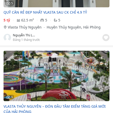
5
QUỸ CĂN RẺ ĐẸP NHẤT VLASTA SAU CK CHỈ 4.9 TỶ
5 tỷ
62.5 m²
5
5
Vlasta Thủy Nguyên
Huyện Thủy Nguyên, Hải Phòng
Nguyễn Thị Lan Hương
Đăng 1 tháng trước
6
VLASTA THỦY NGUYÊN – ĐÓN ĐẦU TÂM ĐIỂM TĂNG GIÁ MỚI
CỦA HẢI PHÒNG