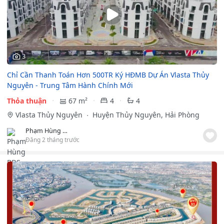
3
Chỉ Cần Thanh Toán Hơn 500TR Ký HĐMB Dự Án Vlasta Thủy
Nguyên - Trung Tâm Hành Chính Mới
Thỏa thuận
67 m²
4
4
Vlasta Thủy Nguyên
Huyện Thủy Nguyên, Hải Phòng
Phạm Hùng BĐS
Đăng 2 tháng trước