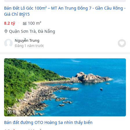
Bán Đất Lô Góc 100m² – MT An Trung Đông 7 - Gần Cầu Rồng -
Giá Chỉ 8tỷ15
8.2 tỷ
100 m²
Quận Sơn Trà, Đà Nẵng
Nguyễn Trung
Đăng 1 năm trước
1
Bán đất đường OTO Hoàng Sa nhìn thấy biển