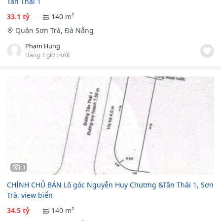
Tân Thái 1
33.1 tỷ
140 m²
Quận Sơn Trà, Đà Nẵng
Pham Hung
Đăng 3 giờ trước
3
CHÍNH CHỦ BÁN Lô góc Nguyễn Huy Chương &Tân Thái 1, Sơn
Trà, view biển
34.5 tỷ
140 m²