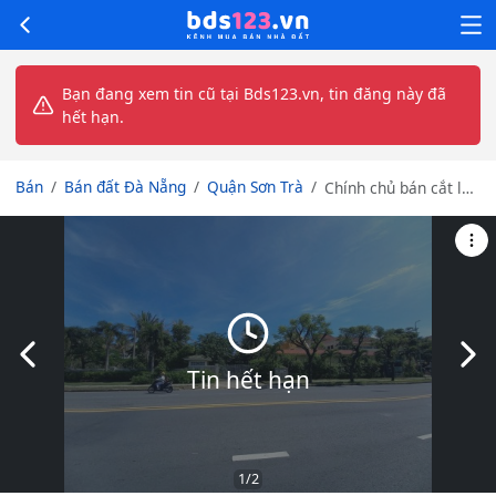
Bạn đang xem tin cũ tại Bds123.vn, tin đăng này đã
hết hạn.
Bán
Bán đất Đà Nẵng
Quận Sơn Trà
Chính chủ bán cắt lỗ
lô đất biển Mỹ Khê,
view biển đường Võ
Nguyên Giáp, Đà
Nẵng 0947875739
Slide trước
Slid
Tin hết hạn
1
/2