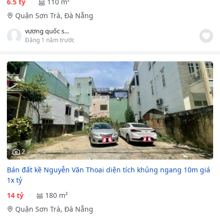
6.5 tỷ
110 m²
Quận Sơn Trà, Đà Nẵng
vương quốc sơn hà
Đăng 1 năm trước
2
Bán đất kề Nguyễn Văn Thoại diện tích khủng ngang 10m giá
1x tỷ
14 tỷ
180 m²
Quận Sơn Trà, Đà Nẵng