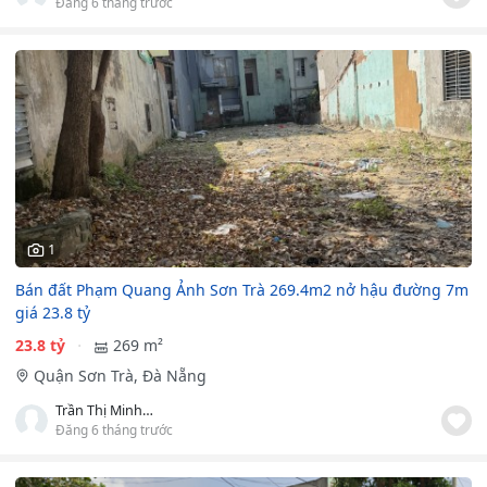
Đăng 6 tháng trước
1
Bán đất Phạm Quang Ảnh Sơn Trà 269.4m2 nở hậu đường 7m
giá 23.8 tỷ
23.8 tỷ
269 m²
Quận Sơn Trà, Đà Nẵng
Trần Thị Minh Thương
Đăng 6 tháng trước