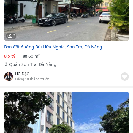
2
Bán đất đường Bùi Hữu Nghĩa, Sơn Trà, Đà Nẵng
8.5 tỷ
60 m²
Quận Sơn Trà, Đà Nẵng
HỒ ĐẠO
Đăng 10 tháng trước