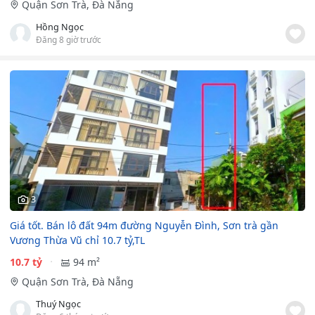
Quận Sơn Trà, Đà Nẵng
Hồng Ngọc
Đăng 8 giờ trước
3
Giá tốt. Bán lô đất 94m đường Nguyễn Đình, Sơn trà gần
Vương Thừa Vũ chỉ 10.7 tỷ,TL
10.7 tỷ
94 m²
Quận Sơn Trà, Đà Nẵng
Thuý Ngọc