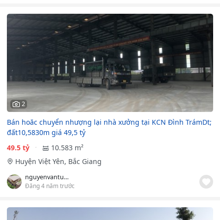
2
Bán hoăc chuyển nhượng lại nhà xưởng tại KCN Đình TrámDt;
đất10,5830m giá 49,5 tỷ
49.5 tỷ
10.583 m²
Huyện Việt Yên, Bắc Giang
nguyenvantuan982
Đăng 4 năm trước