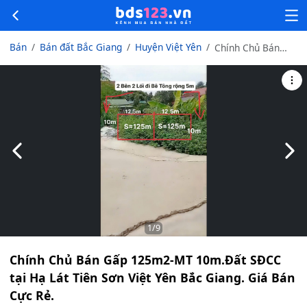
Bán
Bán đất Bắc Giang
Huyện Việt Yên
Chính Chủ Bán
Gấp 125m2-MT
10m.Đất SĐCC tại
Hạ Lát Tiên Sơn
Việt Yên Bắc
Giang. Giá Bán
Cực Rẻ.
Slide trước
Slid
1
/9
Chính Chủ Bán Gấp 125m2-MT 10m.Đất SĐCC
tại Hạ Lát Tiên Sơn Việt Yên Bắc Giang. Giá Bán
Cực Rẻ.