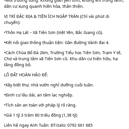
•Môi trường sống: Không gian yên tĩnh, không khí trong lành,
dân cư xung quanh hiền hòa, thân thiện.
VỊ TRÍ ĐẮC ĐỊA & TIỆN ÍCH NGẬP TRÀN (Chỉ vài phút di
chuyển):
•Thôn Hạ Lát – Xã Tiên Sơn (Việt Yên, Bắc Giang cũ).
•Kết nối giao thông thuận tiện: Gần đường Vành đai 4.
•Cách Chùa Bổ Đà 2km, Trường Tiểu học Tiên Sơn, Trạm Y tế,
Chợ và trung tâm xã Tiên Sơn cũ. Khu dân cư hiện hữu, hạ
tầng đồng bộ.
LÔ ĐẤT HOÀN HẢO ĐỂ:
•Xây biệt thự, nhà vườn nghỉ dưỡng cuối tuần.
•Định cư lâu dài, an tâm lạc nghiệp.
•Tích sản an toàn với pháp lý rõ ràng.
•Giá 1 tỷ 3 trăm 80 triệu đồng (1,38 tỷ)
Liên hệ ngay Anh Tuấn: ĐT/zalo: 0792 661 685