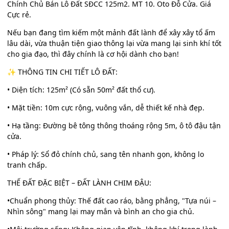
Chính Chủ Bán Lô Đất SĐCC 125m2. MT 10. Oto Đỗ Cửa. Giá
Cực rẻ.
Nếu bạn đang tìm kiếm một mảnh đất lành để xây xây tổ ấm
lâu dài, vừa thuận tiện giao thông lại vừa mang lại sinh khí tốt
cho gia đạo, thì đây chính là cơ hội dành cho bạn!
✨ THÔNG TIN CHI TIẾT LÔ ĐẤT:
• Diện tích: 125m² (Có sẵn 50m² đất thổ cư).
• Mặt tiền: 10m cực rộng, vuông vắn, dễ thiết kế nhà đẹp.
• Hạ tầng: Đường bê tông thông thoáng rộng 5m, ô tô đậu tận
cửa.
• Pháp lý: Sổ đỏ chính chủ, sang tên nhanh gọn, không lo
tranh chấp.
THẾ ĐẤT ĐẶC BIỆT – ĐẤT LÀNH CHIM ĐẬU:
•Chuẩn phong thủy: Thế đất cao ráo, bằng phẳng, "Tựa núi –
Nhìn sông" mang lại may mắn và bình an cho gia chủ.