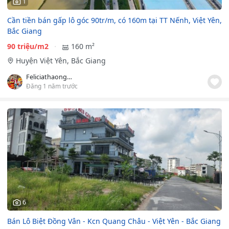
1
Cần tiền bán gấp lô góc 90tr/m, có 160m tại TT Nếnh, Việt Yên,
Bắc Giang
90 triệu/m2
160 m²
Huyện Việt Yên, Bắc Giang
Feliciathaonguyen
Đăng 1 năm trước
6
Bán Lô Biệt Đồng Vân - Kcn Quang Châu - Việt Yên - Bắc Giang