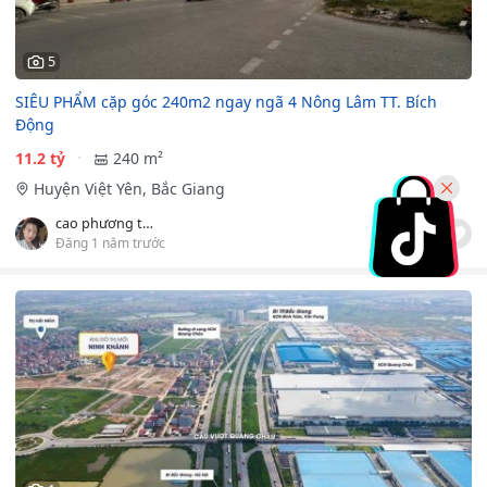
5
SIÊU PHẨM cặp góc 240m2 ngay ngã 4 Nông Lâm TT. Bích
Động
11.2 tỷ
240 m²
Huyện Việt Yên, Bắc Giang
cao phương thảo
Đăng 1 năm trước