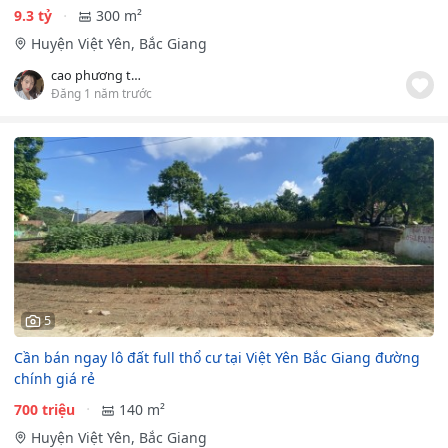
9.3 tỷ
300 m²
Huyện Việt Yên, Bắc Giang
cao phương thảo
Đăng 1 năm trước
5
Cần bán ngay lô đất full thổ cư tại Việt Yên Bắc Giang đường
chính giá rẻ
700 triệu
140 m²
Huyện Việt Yên, Bắc Giang