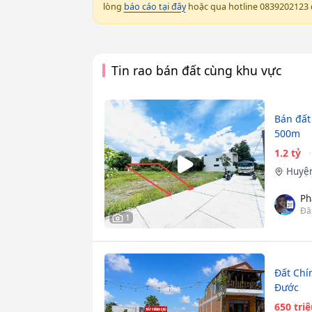
lòng
báo cáo tại đây
hoặc qua hotline 0839202123 đ
Tin rao bán đất cùng khu vực
Bán đất
500m
1.2 tỷ
Huyện
Ph
Đă
1
Đất Chí
Đước
650 tri