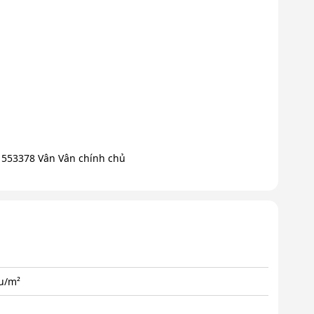
31553378 Vân Vân chính chủ
ệu/m²