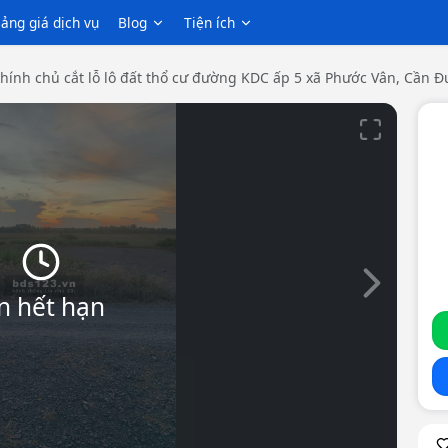
ảng giá dịch vụ
Blog
Tiện ích
hính chủ cắt lỗ lô đất thổ cư đường KDC ấp 5 xã Phước Vân, Cần Đ
Slide tiếp th
n hết hạn