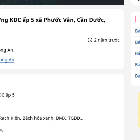
ường KDC ấp 5 xã Phước Vân, Cần Đước,
Bá
2 năm trước
Bá
ong An
Bá
Long An
Bá
Bá
DC ấp 5
ạch Kiến, Bách hóa xanh, ĐMX, TGDĐ,...
,...