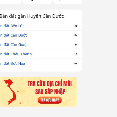
Bán đất gần Huyện Cần Đước
n đất Bến Lức
76
n đất Cần Đước
134
n đất Cần Giuộc
54
n đất Châu Thành
3
n đất Đức Hòa
238