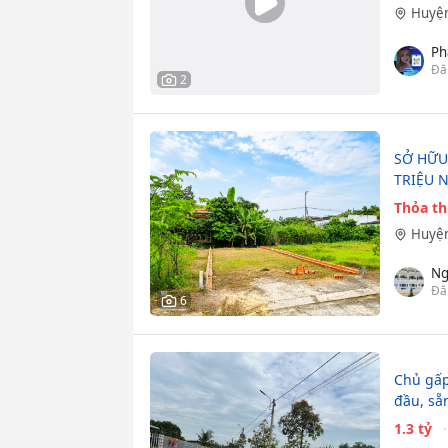
Huyện
Ph
Đă
2
SỞ HỮU
TRIỆU 
Thỏa t
Huyện
Ng
Đă
6
Chủ gấp
đầu, sẵ
1.3 tỷ