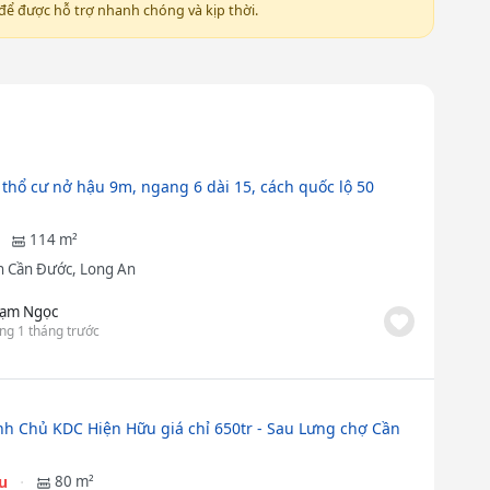
ể được hỗ trợ nhanh chóng và kịp thời.
 thổ cư nở hậu 9m, ngang 6 dài 15, cách quốc lộ 50
114 m²
 Cần Đước, Long An
ạm Ngọc
ng 1 tháng trước
nh Chủ KDC Hiện Hữu giá chỉ 650tr - Sau Lưng chợ Cần
ệu
80 m²