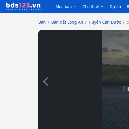
Mua bán
Cho thuê
Dự án
B
Bán
Bán đất Long An
Huyện Cần Đước
C
Slide trước
Ti