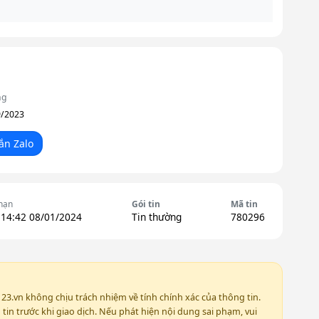
ng
9/2023
ắn Zalo
hạn
Gói tin
Mã tin
 14:42 08/01/2024
Tin thường
780296
123.vn không chịu trách nhiệm về tính chính xác của thông tin.
in trước khi giao dịch. Nếu phát hiện nội dung sai phạm, vui