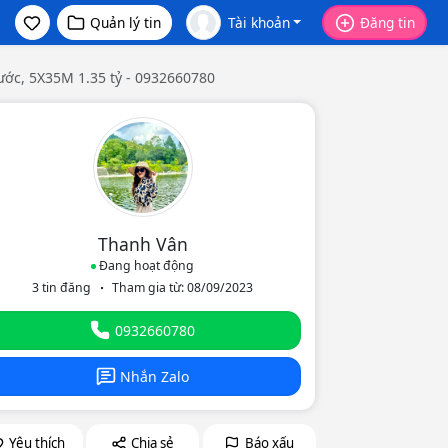
Quản lý tin
Tài khoản
Đăng tin
ước, 5X35M 1.35 tỷ - 0932660780
Thanh Vân
Đang hoạt động
3 tin đăng
Tham gia từ: 08/09/2023
eo
0932660780
Nhắn Zalo
Yêu thích
Chia sẻ
Báo xấu