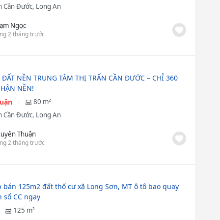
 Cần Đước, Long An
ạm Ngọc
ng 2 tháng trước
 ĐẤT NỀN TRUNG TÂM THỊ TRẤN CẦN ĐƯỚC – CHỈ 360
NHẬN NỀN!
huận
80 m²
 Cần Đước, Long An
uyên Thuận
ng 2 tháng trước
 bán 125m2 đất thổ cư xã Long Sơn, MT ô tô bao quay
n sổ CC ngay
125 m²