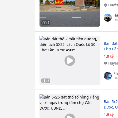
Huyện
Hâ
Đă
4
Bán đất
Chợ Cầ
1.8 tỷ
Huyện
Ph
Đă
5
Bán 5x2
Đước, U
1.9 tỷ