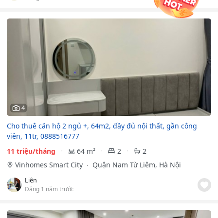
4
Cho thuê căn hộ 2 ngủ +, 64m2, đầy đủ nội thất, gần công
viên, 11tr, 0888516777
11 triệu/tháng
64 m²
2
2
Vinhomes Smart City
Quận Nam Từ Liêm, Hà Nội
Liên
Đăng 1 năm trước