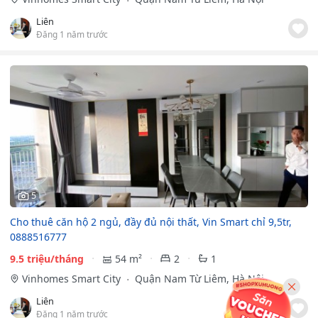
Liên
Đăng 1 năm trước
5
Cho thuê căn hộ 2 ngủ, đầy đủ nội thất, Vin Smart chỉ 9,5tr,
0888516777
9.5 triệu/tháng
54 m²
2
1
Vinhomes Smart City
Quận Nam Từ Liêm, Hà Nội
Liên
Đăng 1 năm trước