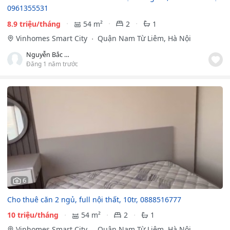
0961355531
8.9 triệu/tháng
54 m²
2
1
Vinhomes Smart City
Quận Nam Từ Liêm, Hà Nội
Nguyễn Bắc Quang
Đăng 1 năm trước
6
Cho thuê căn 2 ngủ, full nội thất, 10tr, 0888516777
10 triệu/tháng
54 m²
2
1
Vinhomes Smart City
Quận Nam Từ Liêm, Hà Nội