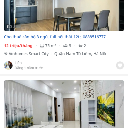
3
Cho thuê căn hộ 3 ngủ, full nội thất 12tr, 0888516777
12 triệu/tháng
75 m²
3
2
Vinhomes Smart City
Quận Nam Từ Liêm, Hà Nội
Liên
Đăng 1 năm trước