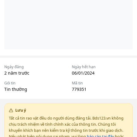
Ngày đăng
Ngày hết hạn
2 năm trước
06/01/2024
Gói tin
Mã tin
Tin thường
779351
Lưu ý
Tất cả tin rao vặt đều do người dùng đăng tải. Bds123.vn không
chịu trách nhiệm về tính chính xác của thông tin. Chúng tôi
khuyến khích bạn nên kiểm tra kỹ thông tin trước khi giao dịch.
Nếu phát hiện nội dung sai phạm, vui lòng
báo cáo tại đây
hoặc