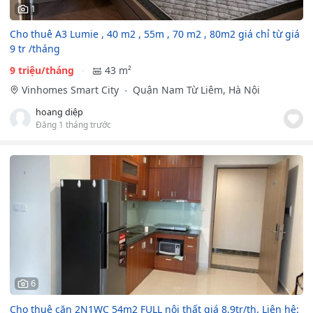
1
Cho thuê A3 Lumie , 40 m2 , 55m , 70 m2 , 80m2 giá chỉ từ giá
9 tr /tháng
9 triệu/tháng
43 m²
Vinhomes Smart City
Quận Nam Từ Liêm, Hà Nội
hoang diệp
Đăng 1 tháng trước
6
Cho thuê căn 2N1WC 54m2 FULL nội thất giá 8,9tr/th. Liên hệ: