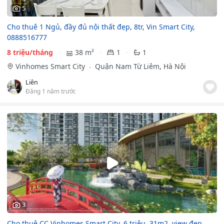
5
Cho thuê 1 Ngủ, đầy đủ nội thất đẹp, 8tr, Vin Smart City,
0888516777
8 triệu/tháng
38 m²
1
1
Vinhomes Smart City
Quận Nam Từ Liêm, Hà Nội
Liên
Đăng 1 năm trước
3
Cho thuê CC Vinhomes Smart City, 6 triệu, 31m2, view đẹp.