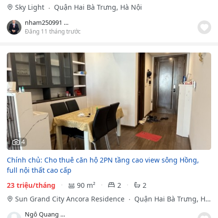
Sky Light
Quận Hai Bà Trưng, Hà Nội
nham250991 ngo
Đăng 11 tháng trước
4
Chính chủ: Cho thuê căn hộ 2PN tầng cao view sông Hồng,
full nội thất cao cấp
23 triệu/tháng
90 m²
2
2
Sun Grand City Ancora Residence
Quận Hai Bà Trưng, Hà
Nội
Ngô Quang Minh