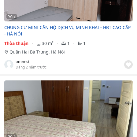
8
CHUNG CƯ MINI CĂN HỘ DỊCH VỤ MINH KHAI - HBT CAO CÂP
- HÀ NỘI
Thỏa thuận
30 m²
1
1
Quận Hai Bà Trưng, Hà Nội
omnest
Đăng 2 năm trước
5