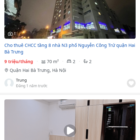
1
Cho thuê CHCC tầng 8 nhà N3 phố Nguyễn Công Trứ quận Hai
Bà Trưng
9 triệu/tháng
70 m²
2
2
Quận Hai Bà Trưng, Hà Nội
Trung
Đăng 1 năm trước