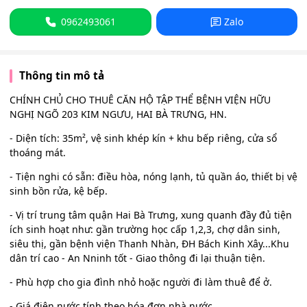
0962493061
Zalo
Thông tin mô tả
CHÍNH CHỦ CHO THUÊ CĂN HỘ TẬP THỂ BỆNH VIỆN HỮU
NGHỊ NGÕ 203 KIM NGƯU, HAI BÀ TRƯNG, HN.
- Diện tích: 35m², vệ sinh khép kín + khu bếp riêng, cửa sổ
thoáng mát.
- Tiện nghi có sẵn: điều hòa, nóng lạnh, tủ quần áo, thiết bị vệ
sinh bồn rửa, kệ bếp.
- Vị trí trung tâm quận Hai Bà Trưng, xung quanh đầy đủ tiện
ích sinh hoạt như: gần trường học cấp 1,2,3, chợ dân sinh,
siêu thị, gần bệnh viện Thanh Nhàn, ĐH Bách Kinh Xây...Khu
dân trí cao - An Nninh tốt - Giao thông đi lại thuận tiện.
- Phù hợp cho gia đình nhỏ hoặc người đi làm thuê để ở.
- Giá điện nước tính theo hóa đơn nhà nước.