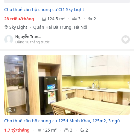
Cho thuê căn hộ chung cư Ct1 Sky Light
28 triệu/tháng
124.5 m²
3
2
Sky Light
Quận Hai Bà Trưng, Hà Nội
Nguyễn Trung Hiếu
Đăng 10 tháng trước
1
Cho thuê căn hộ chung cư 125d Minh Khai, 125m2, 3 ngủ
1.7 tỷ/tháng
125 m²
3
2