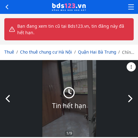
Bạn đang xem tin cũ tại Bds123.vn, tin đăng này đã
hết hạn.
Thuê
Cho thuê chung cư Hà Nội
Quận Hai Bà Trưng
Chính
chủ
cho
thuê
căn
hộ tập
thể
Bệnh
Slide trước
Slid
viện
Tin hết hạn
Hữu
Nghị
ngõ
203
Kim
1
/9