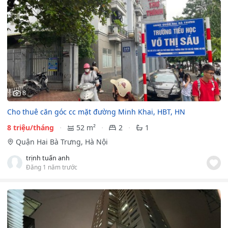
8
Cho thuê căn góc cc mặt đường Minh Khai, HBT, HN
8 triệu/tháng
52 m²
2
1
Quận Hai Bà Trưng, Hà Nội
trịnh tuấn anh
Đăng 1 năm trước