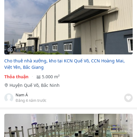
1
Cho thuê nhà xưởng, kho tại KCN Quế Võ, CCN Hoàng Mai,
Việt Yên, Bắc Giang
Thỏa thuận
5.000 m²
Huyện Quế Võ, Bắc Ninh
Nam Á
Đăng 4 năm trước