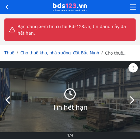
Bạn đang xem tin cũ tại Bds123.vn, tin đăng này đã
hết hạn.
Thuê
Cho thuê kho, nhà xưởng, đất Bắc Ninh
Cho thuê
4.500m2 đến
13.884m2 Kho,
Xưởng tiêu
chuẩn tại khu
CN Yên Phong
mở rộng , tỉnh
Bắc Ninh
Slide trước
Slid
Tin hết hạn
1
/4