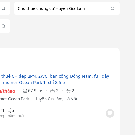
Cho thuê chung cư Huyện Gia Lâm
 thuê CH đẹp 2PN, 2WC, ban công Đông Nam, full đầy
Vinhomes Ocean Park 1, chỉ 8.5 tr
ệu/tháng
67.9 m²
2
2
mes Ocean Park
Huyện Gia Lâm, Hà Nội
i Thị Lập
ng 1 năm trước