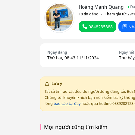
Hoàng Mạnh Quang
Đa
18 tin đăng
Tham gia từ: 29/
0848235888
Nh
Ngày đăng
Ngày hết
Thứ hai, 08:43 11/11/2024
Thứ bảy
Lưu ý
Tất cả tin rao vặt đều do người dùng đăng tải. Bds
Chúng tôi khuyến khích bạn nên kiểm tra kỹ thông t
lòng
báo cáo tại đây
hoặc qua hotline 0839202123 đ
Mọi người cũng tìm kiếm