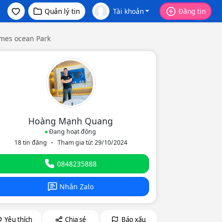
Quản lý tin
Tài khoản
Đăng tin
omes ocean Park
Hoàng Mạnh Quang
Đang hoạt động
18 tin đăng
Tham gia từ: 29/10/2024
eo
0848235888
Nhắn Zalo
Yêu thích
Chia sẻ
Báo xấu