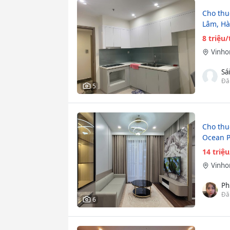
Cho thu
Lâm, Hà 
8 triệu
Vinho
Sá
Đă
5
Cho thu
Ocean P
14 triệ
Vinho
Ph
Đă
6