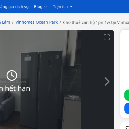
ảng giá dịch vụ
Blog
Tiện ích
a Lâm
Vinhomes Ocean Park
Cho thuê căn hộ 1pn 1w tại Vinh
Slide tiếp th
n hết hạn