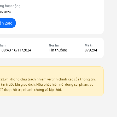
ng hoạt động
10/2024
ắn Zalo
 hạn
Gói tin
Mã tin
, 08:43 16/11/2024
Tin thường
879294
123.vn không chịu trách nhiệm về tính chính xác của thông tin.
in trước khi giao dịch. Nếu phát hiện nội dung sai phạm, vui
ể được hỗ trợ nhanh chóng và kịp thời.