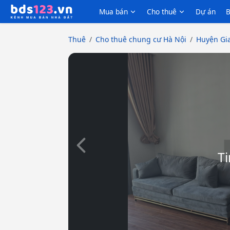
Mua bán
Cho thuê
Dự án
B
Thuê
Cho thuê chung cư Hà Nội
Huyện Gi
Slide trước
Ti