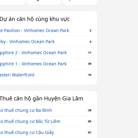
Dự án căn hộ cùng khu vực
e Pavilion - Vinhomes Ocean Park
2
by - Vinhomes Ocean Park
4
pphire 2 - Vinhomes Ocean Park
11
pphire 1 - Vinhomes Ocean Park
39
steri Waterfront
10
Thuê căn hộ gần Huyện Gia Lâm
o thuê chung cư Ba Đình
28
o thuê chung cư Bắc Từ Liêm
85
o thuê chung cư Cầu Giấy
67