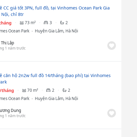
ê CC giá tốt 3PN, full đồ, tại Vinhomes Ocean Park Gia
Nội, chỉ 8tr
/tháng
73 m²
3
2
mes Ocean Park
Huyện Gia Lâm, Hà Nội
i Thị Lập
ng 1 năm trước
ê căn hộ 2n2w full đồ 14/tháng (bao phí) tại Vinhomes
ark
u/tháng
70 m²
2
2
mes Ocean Park
Huyện Gia Lâm, Hà Nội
ương Dung
ng 1 năm trước