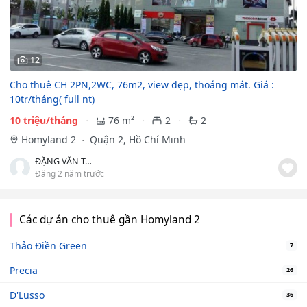
12
Cho thuê CH 2PN,2WC, 76m2, view đẹp, thoáng mát. Giá :
10tr/tháng( full nt)
10 triệu/tháng
76 m²
2
2
Homyland 2
Quận 2, Hồ Chí Minh
ĐẶNG VĂN TÁM
Đăng 2 năm trước
Các dự án cho thuê gần Homyland 2
Thảo Điền Green
7
Precia
26
D'Lusso
36