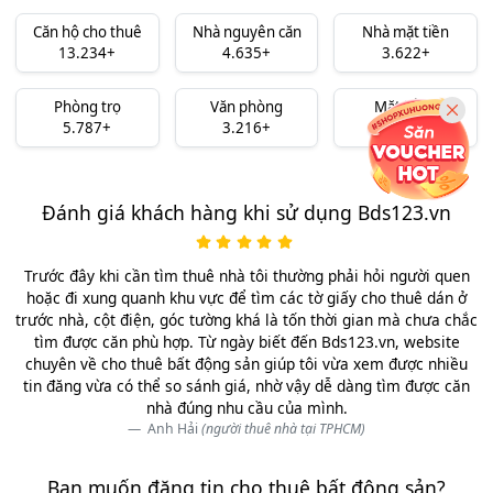
Căn hộ cho thuê
Nhà nguyên căn
Nhà mặt tiền
13.234+
4.635+
3.622+
Phòng trọ
Văn phòng
Mặt bằng
5.787+
3.216+
3.491+
Đánh giá khách hàng khi sử dụng Bds123.vn
Trước đây khi cần tìm thuê nhà tôi thường phải hỏi người quen
hoặc đi xung quanh khu vực để tìm các tờ giấy cho thuê dán ở
trước nhà, cột điện, góc tường khá là tốn thời gian mà chưa chắc
tìm được căn phù hợp. Từ ngày biết đến Bds123.vn, website
chuyên về cho thuê bất động sản giúp tôi vừa xem được nhiều
tin đăng vừa có thể so sánh giá, nhờ vậy dễ dàng tìm được căn
nhà đúng nhu cầu của mình.
Anh Hải
(người thuê nhà tại TPHCM)
Bạn muốn đăng tin cho thuê bất động sản?