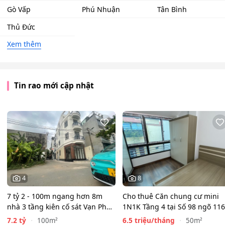
Gò Vấp
Phú Nhuận
Tân Bình
Thủ Đức
Xem thêm
Tin rao mới cập nhật
4
8
7 tỷ 2 - 100m ngang hơn 8m
Cho thuê Căn chung cư mini
nhà 3 tầng kiên cố sát Vạn Phúc
1N1K Tầng 4 tại Số 98 ngõ 116
City - HẺM XE HƠI…
Phan Kế Bính, Ba Đình.…
7.2 tỷ
6.5 triệu/tháng
100m²
50m²