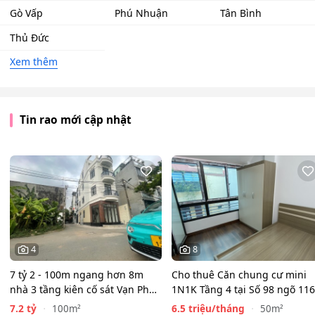
Gò Vấp
Phú Nhuận
Tân Bình
Thủ Đức
Xem thêm
Tin rao mới cập nhật
4
8
7 tỷ 2 - 100m ngang hơn 8m
Cho thuê Căn chung cư mini
nhà 3 tầng kiên cố sát Vạn Phúc
1N1K Tầng 4 tại Số 98 ngõ 116
City - HẺM XE HƠI…
Phan Kế Bính, Ba Đình.…
7.2 tỷ
6.5 triệu/tháng
100m²
50m²