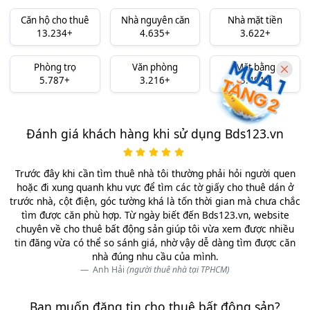
Căn hộ cho thuê
Nhà nguyên căn
Nhà mặt tiền
13.234+
4.635+
3.622+
Phòng trọ
Văn phòng
Mặt bằng
5.787+
3.216+
3.491+
Đánh giá khách hàng khi sử dụng Bds123.vn
Trước đây khi cần tìm thuê nhà tôi thường phải hỏi người quen
hoặc đi xung quanh khu vực để tìm các tờ giấy cho thuê dán ở
trước nhà, cột điện, góc tường khá là tốn thời gian mà chưa chắc
tìm được căn phù hợp. Từ ngày biết đến Bds123.vn, website
chuyên về cho thuê bất động sản giúp tôi vừa xem được nhiều
tin đăng vừa có thể so sánh giá, nhờ vậy dễ dàng tìm được căn
nhà đúng nhu cầu của mình.
Anh Hải
(người thuê nhà tại TPHCM)
Bạn muốn đăng tin cho thuê bất động sản?