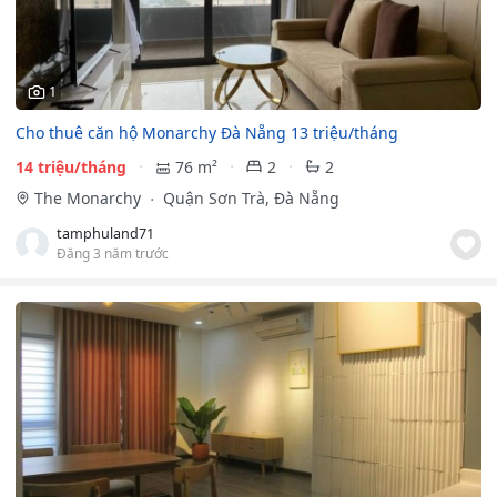
1
Cho thuê căn hộ Monarchy Đà Nẵng 13 triệu/tháng
14 triệu/tháng
76 m²
2
2
The Monarchy
Quận Sơn Trà, Đà Nẵng
tamphuland71
Đăng 3 năm trước