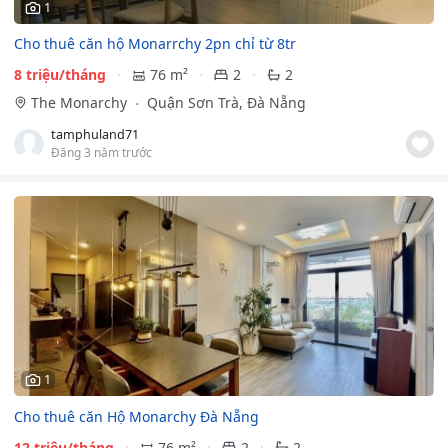
1
Cho thuê căn hộ Monarrchy 2pn chỉ từ 8tr
8 triệu/tháng
76 m²
2
2
The Monarchy
Quận Sơn Trà, Đà Nẵng
tamphuland71
Đăng 3 năm trước
1
Cho thuê căn Hộ Monarchy Đà Nẵng
12 triệu/tháng
76 m²
2
2