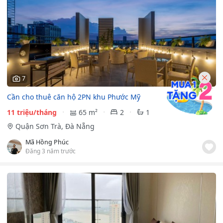
7
Cần cho thuê căn hộ 2PN khu Phước Mỹ
11 triệu/tháng
65 m²
2
1
Quận Sơn Trà, Đà Nẵng
Mã Hồng Phúc
Đăng 3 năm trước