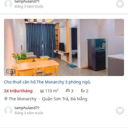
tamphuland71
Đăng 3 năm trước
1
Cho thuê căn hộ The Monarchy 3 phòng ngủ.
24 triệu/tháng
110 m²
3
2
The Monarchy
Quận Sơn Trà, Đà Nẵng
tamphuland71
Đăng 3 năm trước