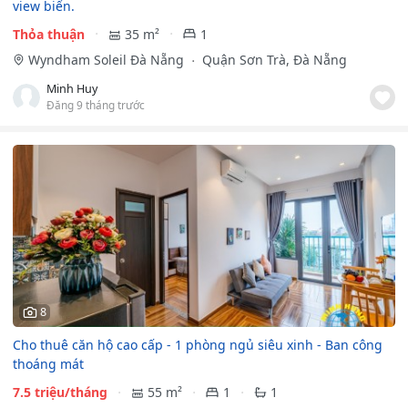
view biển.
Thỏa thuận
35 m²
1
Wyndham Soleil Đà Nẵng
Quận Sơn Trà, Đà Nẵng
Minh Huy
Đăng 9 tháng trước
8
Cho thuê căn hộ cao cấp - 1 phòng ngủ siêu xinh - Ban công
thoáng mát
7.5 triệu/tháng
55 m²
1
1