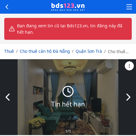
Bạn đang xem tin cũ tại Bds123.vn, tin đăng này đã
hết hạn.
Thuê
Cho thuê căn hộ Đà Nẵng
Quận Sơn Trà
Cho thuê
căn hộ giá
tốt siêu
sang
Slide trước
Slid
Tin hết hạn
1
/1