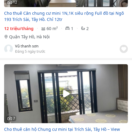
12
Cho thuê Căn chung cư mini 1N,1K siêu rộng Full đồ tại Ngõ
193 Trích Sài, Tây Hồ. Chỉ 12tr
12 triệu/tháng
60 m²
1
2
Quận Tây Hồ, Hà Nội
Vũ thanh sơn
Đăng 5 ngày trước
7
Cho thuê căn hộ Chung cư mini tại Trích Sài, Tây Hồ – View