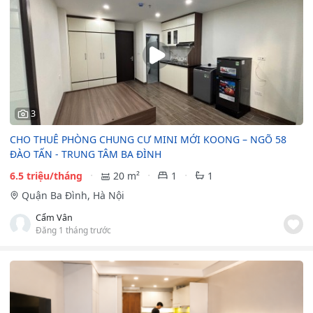
3
CHO THUÊ PHÒNG CHUNG CƯ MINI MỚI KOONG – NGÕ 58
ĐÀO TẤN - TRUNG TÂM BA ĐÌNH
6.5 triệu/tháng
20 m²
1
1
Quận Ba Đình, Hà Nội
Cẩm Vân
Đăng 1 tháng trước