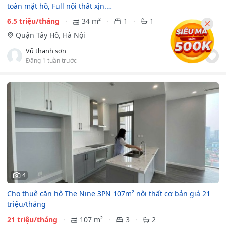
toàn mặt hồ, Full nội thất xịn.…
6.5 triệu/tháng
34 m²
1
1
Quận Tây Hồ, Hà Nội
Vũ thanh sơn
Đăng 1 tuần trước
4
Cho thuê căn hộ The Nine 3PN 107m² nội thất cơ bản giá 21
triệu/tháng
21 triệu/tháng
107 m²
3
2