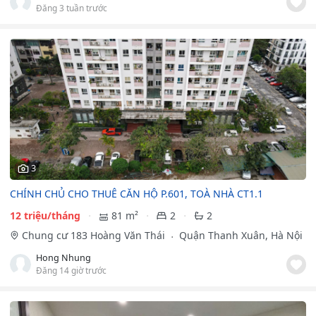
Đăng 3 tuần trước
3
CHÍNH CHỦ CHO THUÊ CĂN HỘ P.601, TOÀ NHÀ CT1.1
12 triệu/tháng
81 m²
2
2
Chung cư 183 Hoàng Văn Thái
Quận Thanh Xuân, Hà Nội
Hong Nhung
Đăng 14 giờ trước