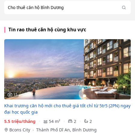
Cho thuê căn hộ Bình Dương
Tin rao thuê căn hộ cùng khu vực
15
Khai trương căn hộ mới cho thuê giá tốt chỉ từ 5tr5 (2PN) ngay
đại học quốc gia
5.5 triệu/tháng
54 m²
2
2
Bcons City
Thành Phố Dĩ An, Bình Dương