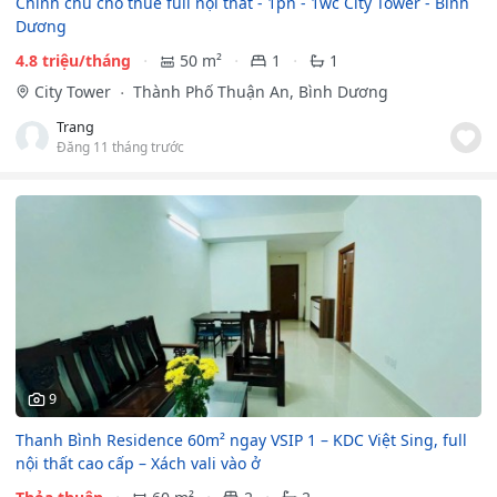
Chính chủ cho thuê full nội thất - 1pn - 1wc City Tower - Bình
Dương
4.8 triệu/tháng
50 m²
1
1
City Tower
Thành Phố Thuận An, Bình Dương
Trang
Đăng 11 tháng trước
9
Thanh Bình Residence 60m² ngay VSIP 1 – KDC Việt Sing, full
nội thất cao cấp – Xách vali vào ở