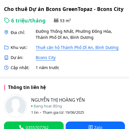
Cho thuê Dự án Bcons GreenTopaz - Bcons City
6 triệu/tháng
53 m²
Đường Thống Nhất, Phường Đông Hòa,
Địa chỉ:
Thành Phố Dĩ An, Bình Dương
Khu vực:
Thuê căn hộ Thành Phố Dĩ An, Bình Dương
Dự án:
Bcons City
Cập nhật:
1 năm trước
Thông tin liên hệ
NGUYỄN THỊ HOÀNG YẾN
Đang hoạt động
1 tin
Tham gia từ: 19/06/2025
0355707762
Zalo