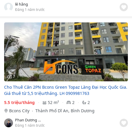
lê hằng
Đăng 1 năm trước
7
Cho Thuê Căn 2PN Bcons Green Topaz Làng Đại Học Quốc Gia.
Giá thuê từ 5,5 triệu/tháng. LH 0909981763
5.5 triệu/tháng
52 m²
2
2
Bcons City
Thành Phố Dĩ An, Bình Dương
Phan Dương thu
Đăng 1 năm trước