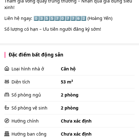
Tham gia vòng quay trúng thưởng – Nhận quà gia dụng siêu
xinh!
Liên hệ ngay: 0️⃣3️⃣5️⃣5️⃣7️⃣0️⃣7️⃣7️⃣6️⃣2️⃣ (Hoàng Yến)
Số lượng có hạn – Ưu tiên người đăng ký sớm!
Đặc điểm bất động sản
Loại hình nhà ở
Căn hộ
Diện tích
53 m²
Số phòng ngủ
2 phòng
Số phòng vệ sinh
2 phòng
Hướng chính
Chưa xác định
Hướng ban công
Chưa xác định