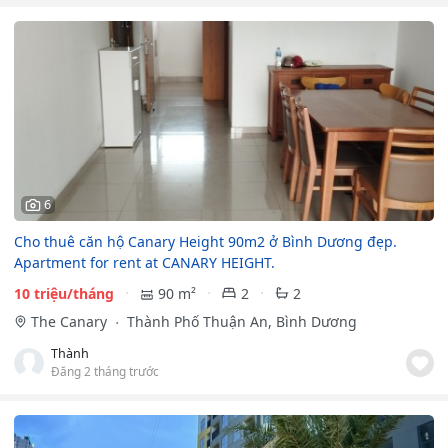
6
Cho thuê căn hộ Canary Height 90m2 ở Bình Dương đẹp.
Apartment for rent at CANARY HEIGHT.
10 triệu/tháng
90 m²
2
2
The Canary
Thành Phố Thuận An, Bình Dương
Thành
Đăng 2 tháng trước