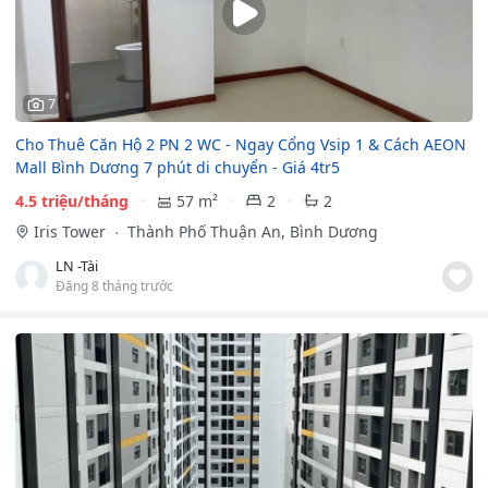
7
Cho Thuê Căn Hộ 2 PN 2 WC - Ngay Cổng Vsip 1 & Cách AEON
Mall Bình Dương 7 phút di chuyển - Giá 4tr5
4.5 triệu/tháng
57 m²
2
2
Iris Tower
Thành Phố Thuận An, Bình Dương
LN -Tài
Đăng 8 tháng trước