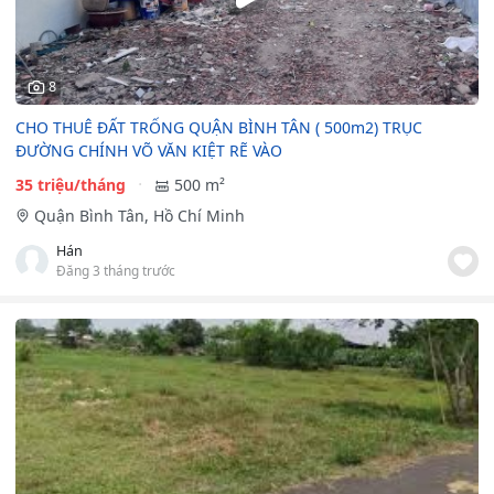
8
CHO THUÊ ĐẤT TRỐNG QUẬN BÌNH TÂN ( 500m2) TRỤC
ĐƯỜNG CHÍNH VÕ VĂN KIỆT RẼ VÀO
35 triệu/tháng
500 m²
Quận Bình Tân, Hồ Chí Minh
Hán
Đăng 3 tháng trước