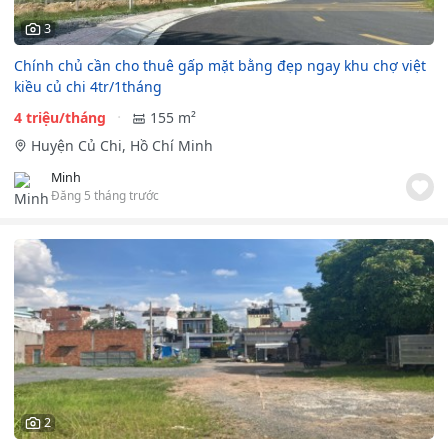
3
Chính chủ cần cho thuê gấp mặt bằng đẹp ngay khu chợ việt
kiều củ chi 4tr/1tháng
4 triệu/tháng
155 m²
Huyện Củ Chi, Hồ Chí Minh
Minh
Đăng 5 tháng trước
2