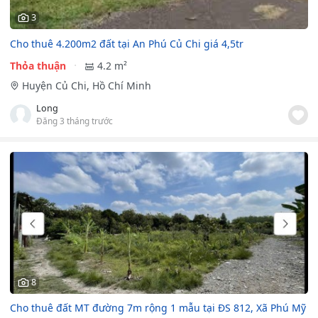
3
Cho thuê 4.200m2 đất tại An Phú Củ Chi giá 4,5tr
Thỏa thuận
4.2 m²
Huyện Củ Chi, Hồ Chí Minh
Long
Đăng 3 tháng trước
8
Cho thuê đất MT đường 7m rộng 1 mẫu tại ĐS 812, Xã Phú Mỹ