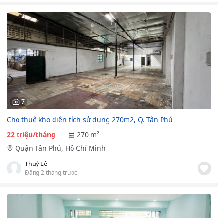
7
Cho thuê kho diện tích sử dụng 270m2, Q. Tân Phú
22 triệu/tháng
270 m²
Quận Tân Phú, Hồ Chí Minh
Thuỷ Lê
Đăng 2 tháng trước