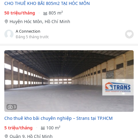
CHO THUÊ KHO BÃI 805m2 TẠI HÓC MÔN
50 triệu/tháng
805 m²
Huyện Hóc Môn, Hồ Chí Minh
A Connection
Đăng 5 tháng trước
3
Cho thuê kho bãi chuyên nghiệp – Strans tại TP.HCM
5 triệu/tháng
100 m²
Quận 9, Hồ Chí Minh