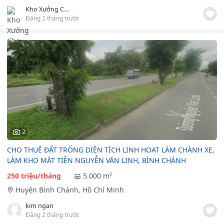
Kho Xưởng Cho Thuê
Đăng 2 tháng trước
2
CHO THUÊ ĐẤT TRỐNG DIỆN TÍCH LINH HOẠT LÀM CHÀNH XE,
LÀM KHO MẶT TIỀN NGUYỄN VĂN LINH, BÌNH CHÁNH
250 triệu/tháng
5.000 m²
Huyện Bình Chánh, Hồ Chí Minh
kim ngan
Đăng 2 tháng trước