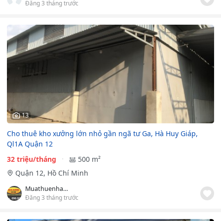
Đăng 3 tháng trước
13
Cho thuê kho xưởng lớn nhỏ gần ngã tư Ga, Hà Huy Giáp,
Ql1A Quận 12
32 triệu/tháng
500 m²
Quận 12, Hồ Chí Minh
Muathuenhaxuong.com.vn
Đăng 3 tháng trước