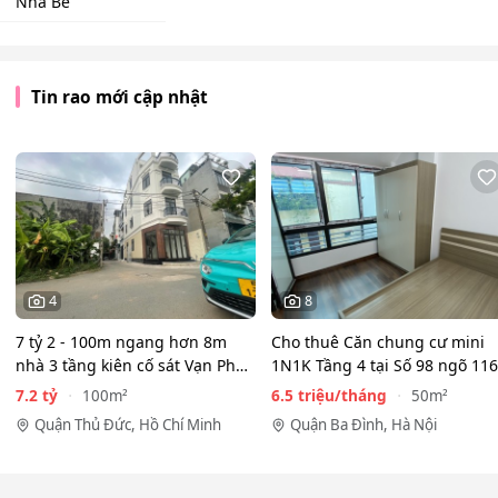
Nhà Bè
Tin rao mới cập nhật
4
8
7 tỷ 2 - 100m ngang hơn 8m
Cho thuê Căn chung cư mini
nhà 3 tầng kiên cố sát Vạn Phúc
1N1K Tầng 4 tại Số 98 ngõ 116
City - HẺM XE HƠI…
Phan Kế Bính, Ba Đình.…
7.2 tỷ
6.5 triệu/tháng
100m²
50m²
Quận Thủ Đức, Hồ Chí Minh
Quận Ba Đình, Hà Nội