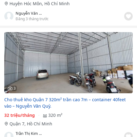
Huyện Hóc Môn, Hồ Chí Minh
Nguyễn Văn Dũng
Đăng 3 tháng trước
3
Cho thuê kho Quận 7 320m² trần cao 7m – container 40feet
vào – Nguyễn Văn Quỳ.
32 triệu/tháng
320 m²
Quận 7, Hồ Chí Minh
Trần Thị Kim Loan