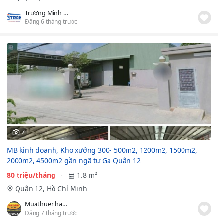
Trương Minh Thông
Đăng 6 tháng trước
7
MB kinh doanh, Kho xưởng 300- 500m2, 1200m2, 1500m2,
2000m2, 4500m2 gần ngã tư Ga Quận 12
80 triệu/tháng
1.8 m²
Quận 12, Hồ Chí Minh
Muathuenhaxuong.com.vn
Đăng 7 tháng trước