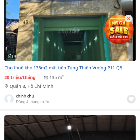
4
Cho thuê kho 135m2 mặt tiền Tùng Thiện Vương P11 Q8
20 triệu/tháng
135 m²
Quận 8, Hồ Chí Minh
chính chủ
Đăng 4 tháng trước