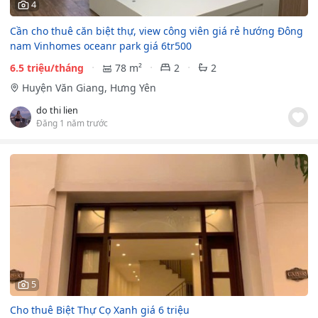
4
Cần cho thuê căn biệt thự, view công viên giá rẻ hướng Đông
nam Vinhomes oceanr park giá 6tr500
6.5 triệu/tháng
78 m²
2
2
Huyện Văn Giang, Hưng Yên
do thi lien
Đăng 1 năm trước
5
Cho thuê Biệt Thự Cọ Xanh giá 6 triệu