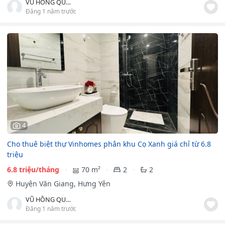
VŨ HỒNG QUÂN
Đăng 1 năm trước
4
Cho thuê biệt thự Vinhomes phân khu Cọ Xanh giá chỉ từ 6.8
triệu
6.8 triệu/tháng
70 m²
2
2
Huyện Văn Giang, Hưng Yên
VŨ HỒNG QUÂN
Đăng 1 năm trước