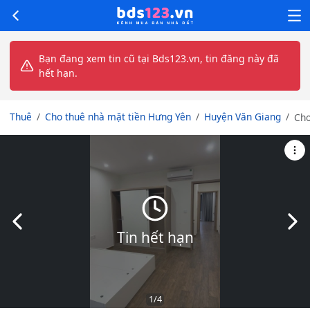
Bạn đang xem tin cũ tại Bds123.vn, tin đăng này đã
hết hạn.
Thuê
Cho thuê nhà mặt tiền Hưng Yên
Huyện Văn Giang
Cho
nhà
tại
Em
Vi
Oc
Par
giá
Slide trước
Slid
6tr
Tin hết hạn
1
/4