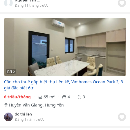
Nguyễn Văn Xuân
Đăng 11 tháng trước
5
Cần cho thuê gấp biệt thự liền kề, Vimhomes Ocean Park 2, 3
giá đặc biệt 6tr
6 triệu/tháng
65 m²
4
3
Huyện Văn Giang, Hưng Yên
do thi lien
Đăng 1 năm trước