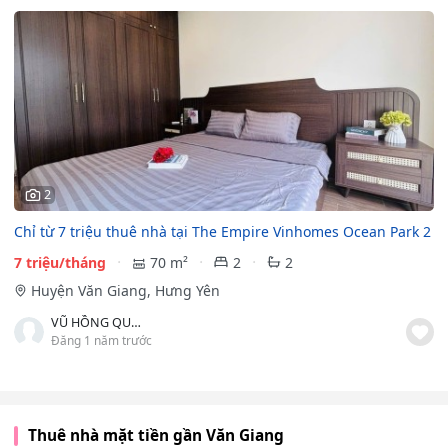
2
Chỉ từ 7 triệu thuê nhà tại The Empire Vinhomes Ocean Park 2
7 triệu/tháng
70 m²
2
2
Huyện Văn Giang, Hưng Yên
VŨ HỒNG QUÂN
Đăng 1 năm trước
Thuê nhà mặt tiền gần Văn Giang