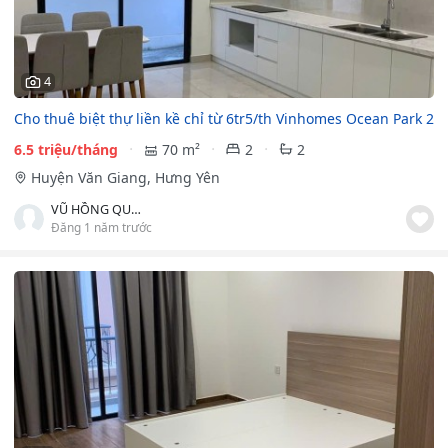
4
Cho thuê biệt thự liền kề chỉ từ 6tr5/th Vinhomes Ocean Park 2
6.5 triệu/tháng
70 m²
2
2
Huyện Văn Giang, Hưng Yên
VŨ HỒNG QUÂN
Đăng 1 năm trước