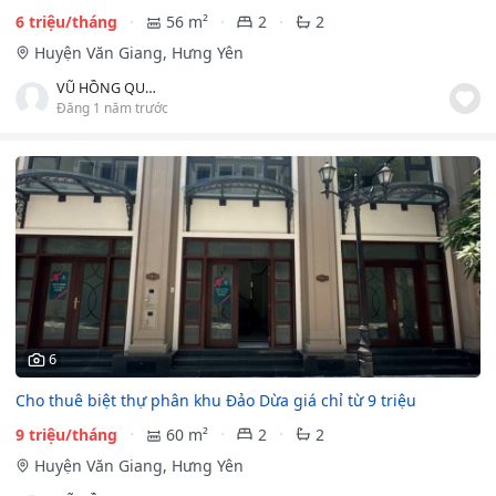
6 triệu/tháng
56 m²
2
2
Huyện Văn Giang, Hưng Yên
VŨ HỒNG QUÂN
Đăng 1 năm trước
6
Cho thuê biệt thự phân khu Đảo Dừa giá chỉ từ 9 triệu
9 triệu/tháng
60 m²
2
2
Huyện Văn Giang, Hưng Yên