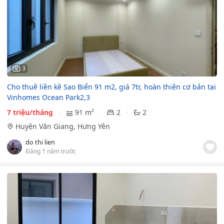
3
Cho thuê liền kề Sao Biển 91 m2, giá 7tr, hoàn thiện cơ bản tại
Vinhomes Ocean Park2,3
7 triệu/tháng
91 m²
2
2
Huyện Văn Giang, Hưng Yên
do thi lien
Đăng 1 năm trước