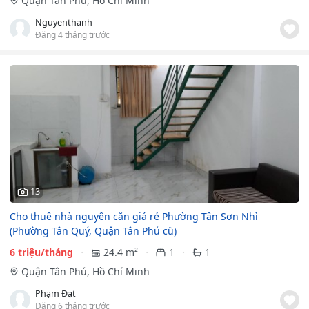
Quận Tân Phú, Hồ Chí Minh
Nguyenthanh
Đăng 4 tháng trước
13
Cho thuê nhà nguyên căn giá rẻ Phường Tân Sơn Nhì
(Phường Tân Quý, Quận Tân Phú cũ)
6 triệu/tháng
24.4 m²
1
1
Quận Tân Phú, Hồ Chí Minh
Phạm Đạt
Đăng 6 tháng trước