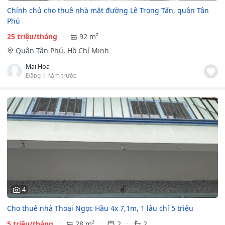
Chính chủ cho thuê nhà mặt đường Lê Trọng Tấn, quận Tân
Phú
25 triệu/tháng
92 m²
Quận Tân Phú, Hồ Chí Minh
Mai Hoa
Đăng 1 năm trước
4
Cho thuê nhà Thoại Ngọc Hầu 4x 7,1m, 1 lâu chỉ 5 triệu
5 triệu/tháng
28 m²
2
2