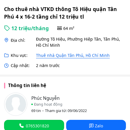
12
triệu
Cho thuê nhà VTKD thông Tô Hiệu quận Tân
tl
Phú 4 x 16-2 tầng chỉ 12 triệu tl
12 triệu/tháng
64 m²
Đường Tô Hiệu, Phường Hiệp Tân, Tân Phú,
Địa chỉ:
Hồ Chí Minh
Khu vực:
Thuê nhà Quận Tân Phú, Hồ Chí Minh
Cập nhật:
2 năm trước
Thông tin liên hệ
Phúc Nguyễn
Đang hoạt động
69 tin
Tham gia từ: 09/06/2022
0765301820
Zalo