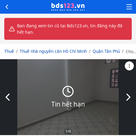
Bạn đang xem tin cũ tại Bds123.vn, tin đăng này đã
hết hạn.
Thuê
Thuê nhà nguyên căn Hồ Chí Minh
Quận Tân Phú
Cho
thuê
nhà
VTKD
thôn
Tô
Hiệu
quận
Slide trước
Slid
Tân
Tin hết hạn
Phú 
x 16-
2
tầng
chỉ
1
/6