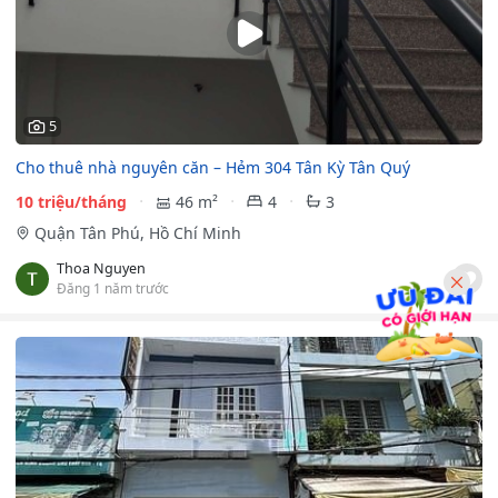
5
Cho thuê nhà nguyên căn – Hẻm 304 Tân Kỳ Tân Quý
10 triệu/tháng
46 m²
4
3
Quận Tân Phú, Hồ Chí Minh
Thoa Nguyen
Đăng 1 năm trước