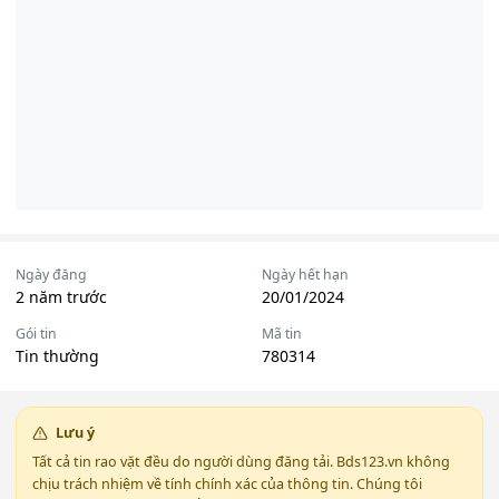
Ngày đăng
Ngày hết hạn
2 năm trước
20/01/2024
Gói tin
Mã tin
Tin thường
780314
Lưu ý
Tất cả tin rao vặt đều do người dùng đăng tải. Bds123.vn không
chịu trách nhiệm về tính chính xác của thông tin. Chúng tôi