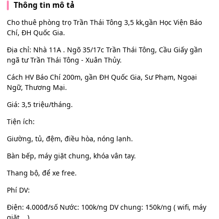
Thông tin mô tả
Cho thuê phòng trọ Trần Thái Tông 3,5 kk,gần Học Viện Báo
Chí, ĐH Quốc Gia.
Địa chỉ: Nhà 11A . Ngõ 35/17c Trần Thái Tông, Cầu Giấy gần
ngã tư Trần Thái Tông - Xuân Thủy.
Cách HV Báo Chí 200m, gần ĐH Quốc Gia, Sư Phạm, Ngoại
Ngữ, Thương Mại.
Giá: 3,5 triệu/tháng.
Tiện ích:
Giường, tủ, đệm, điều hòa, nóng lạnh.
Bàn bếp, máy giặt chung, khóa vân tay.
Thang bộ, để xe free.
Phí DV:
Điện: 4.000đ/số Nước: 100k/ng DV chung: 150k/ng ( wifi, máy
giặt....)