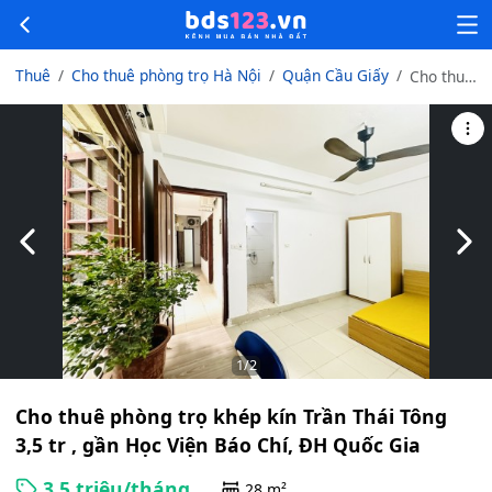
Thuê
Cho thuê phòng trọ Hà Nội
Quận Cầu Giấy
Cho thuê
phòng
trọ khép
kín Trần
Thái
Tông 3,5
tr , gần
Học Viện
Slide trước
Slid
Báo Chí,
ĐH Quốc
Gia
1
/2
Cho thuê phòng trọ khép kín Trần Thái Tông
3,5 tr , gần Học Viện Báo Chí, ĐH Quốc Gia
3.5 triệu/tháng
28 m²