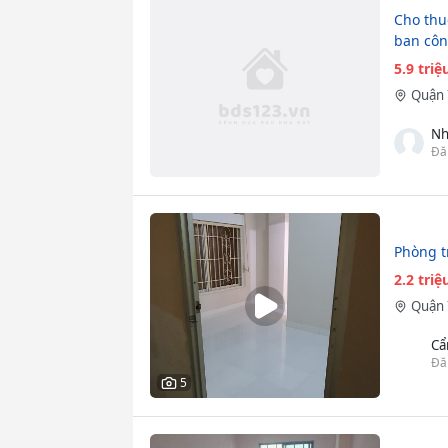
Cho thu
ban cô
5.9 tri
Quận 
Nh
Đă
Phòng t
2.2 tri
Quận 
Cẩ
Đă
5