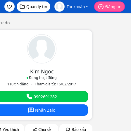
Quản lý tin
Tài khoản
Đăng tin
tự do
Kim Ngọc
Đang hoạt động
110 tin đăng
Tham gia từ: 16/02/2017
eo
0902691282
Nhắn Zalo
Yêu thích
Chia sẻ
Báo xấu