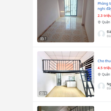
Phòng t
nghi đầ
2.3 tri
Quận 
Đà
Đă
7
Cho thu
4.5 tri
Quận 
Ng
Đă
9