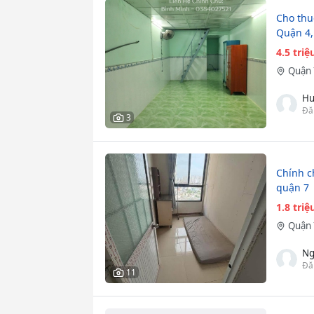
Cho thu
Quận 4,
4.5 tri
Quận 
H
Đă
3
Chính c
quận 7
1.8 tri
Quận 
Ng
Đă
11