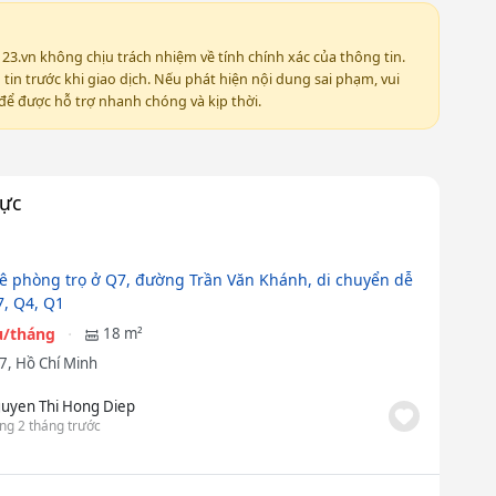
123.vn không chịu trách nhiệm về tính chính xác của thông tin.
in trước khi giao dịch. Nếu phát hiện nội dung sai phạm, vui
ể được hỗ trợ nhanh chóng và kịp thời.
vực
ê phòng trọ ở Q7, đường Trần Văn Khánh, di chuyển dễ
, Q4, Q1
ệu/tháng
18 m²
7, Hồ Chí Minh
uyen Thi Hong Diep
ng 2 tháng trước