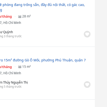
ê phòng đang trống sẵn, đầy đủ nội thất, có gác cao,
ng
ệu/tháng
28 m²
7, Hồ Chí Minh
ư Quỳnh
ng 3 tháng trước
rọ 15m² đường Gò Ô Môi, phường Phú Thuận, quận 7
ệu/tháng
15 m²
7, Hồ Chí Minh
m Thúy Nguyễn Thị
ng 5 tháng trước