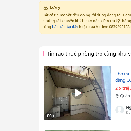
Lưu ý
Tất cả tin rao vặt đều do người dùng đăng tải. Bds
Chúng tôi khuyến khích bạn nên kiểm tra kỹ thông t
lòng
báo cáo tại đây
hoặc qua hotline 0839202123 đ
Tin rao thuê phòng trọ cùng khu 
Cho thu
dàng Q7
2.5 tri
Quận 
Ng
Đă
3