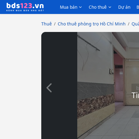
Mua bán
Cho thuê
Dự án
B
Thuê
Cho thuê phòng trọ Hồ Chí Minh
Quậ
Slide trước
Ti