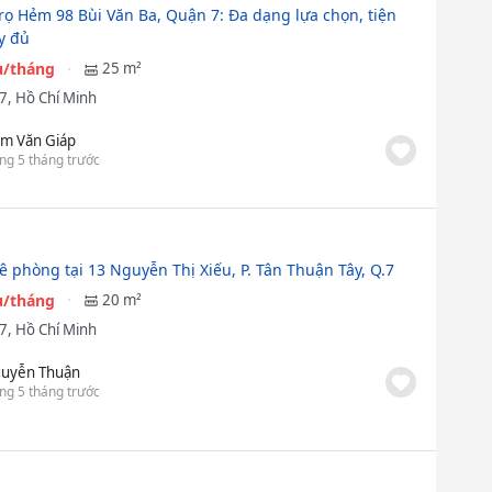
rọ Hẻm 98 Bùi Văn Ba, Quận 7: Đa dạng lựa chọn, tiện
y đủ
ệu/tháng
25 m²
7, Hồ Chí Minh
m Văn Giáp
ng 5 tháng trước
ê phòng tại 13 Nguyễn Thị Xiếu, P. Tân Thuận Tây, Q.7
ệu/tháng
20 m²
7, Hồ Chí Minh
uyễn Thuận
ng 5 tháng trước