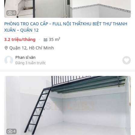
6
PHÒNG TRỌ CAO CẤP – FULL NỘI THẤTKHU BIỆT THỰ THẠNH
XUÂN – QUẬN 12
3.2 triệu/tháng
35 m²
Quận 12, Hồ Chí Minh
Phan sĩ văn
Đăng 3 tuần trước
4